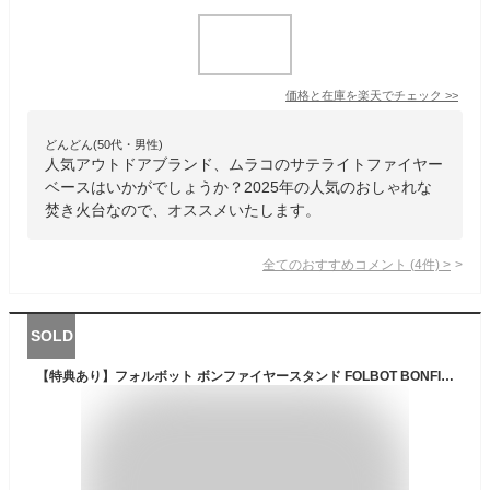
価格と在庫を
楽天
でチェック
>>
どんどん(50代・男性)
人気アウトドアブランド、ムラコのサテライトファイヤー
ベースはいかがでしょうか？2025年の人気のおしゃれな
焚き火台なので、オススメいたします。
全てのおすすめコメント
(
4
件)
>
SOLD
【特典あり】フォルボット ボンファイヤースタンド FOLBOT BONFIRE STAND FT-BFS00006 焚き火台 焚火 クッカー グリル バーべキュー コンロ バーベキュー BBQ 防災 フェス おしゃれ キャンプ アウトドア