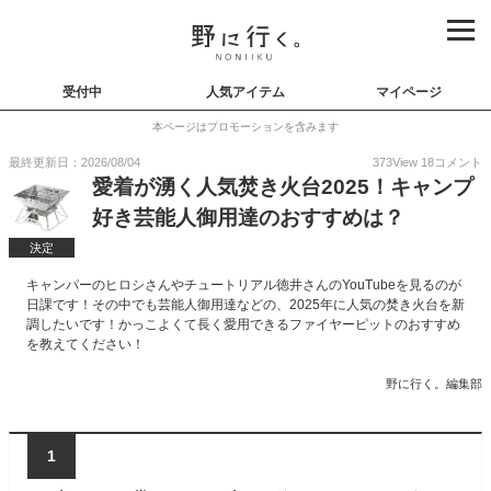
受付中
人気アイテム
マイページ
本ページはプロモーションを含みます
最終更新日：2026/08/04
373
View
18
コメント
愛着が湧く人気焚き火台2025！キャンプ
好き芸能人御用達のおすすめは？
決定
キャンパーのヒロシさんやチュートリアル徳井さんのYouTubeを見るのが
日課です！その中でも芸能人御用達などの、2025年に人気の焚き火台を新
調したいです！かっこよくて長く愛用できるファイヤーピットのおすすめ
を教えてください！
野に行く。編集部
1