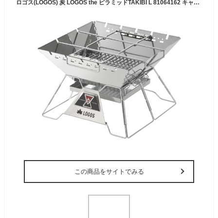
ロゴス(LOGOS) 炭 LOGOS the ピラミッドTAKIBI L 81064162 キャンプ アウトドア バーベキュー 焚き火 ステンレス
この商品をサイトでみる