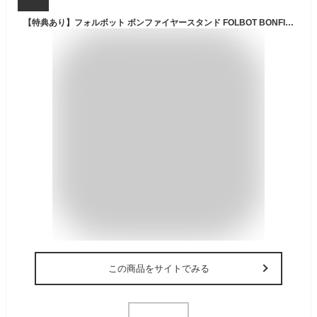
【特典あり】フォルボット ボンファイヤースタンド FOLBOT BONFIRE STAND FT-BFS00006 焚き火台 焚火 クッカー グリル バーべキュー コンロ バーベキュー BBQ 防災 フェス おしゃれ キャンプ アウトドア
この商品をサイトでみる