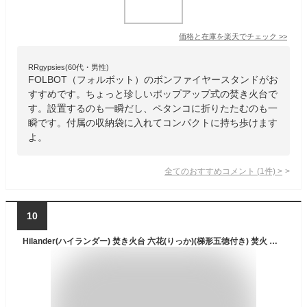
価格と在庫を
楽天
でチェック
>>
RRgypsies(60代・男性)
FOLBOT（フォルボット）のボンファイヤースタンドがお
すすめです。ちょっと珍しいポップアップ式の焚き火台で
す。設置するのも一瞬だし、ペタンコに折りたたむのも一
瞬です。付属の収納袋に入れてコンパクトに持ち歩けます
よ。
全てのおすすめコメント
(
1
件)
>
10
Hilander(ハイランダー) 焚き火台 六花(りっか)(梯形五徳付き) 焚火 バーベキュー プレート厚1.4mm BBQ 七輪 おしゃれ コンパクト ソロ デュオ ファミリー キャンプ ステンレス 薪 炭