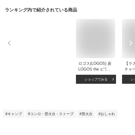
ランキング内で紹介されている商品
ロゴス(LOGOS) 炭
【ラ
LOGOS the ピラミ
チャ
ッドTAKIBI L
ュー
ショップでみる
シ
81064162 キャンプ
ニ NA
アウトドア バーベ
TONE
キュー 焚き火 ステ
火 焚
ンレス
ル グ
キャ
ア
キャンプ
コンロ・焚火台・ストーブ
焚火台
おしゃれ