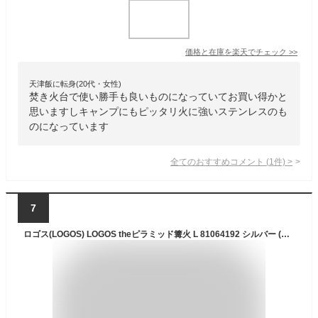
価格と在庫を
楽天
でチェック
>>
天津飯に転身(20代・女性)
焚き火台で使い勝手も良いものになっていてお買い得かと
思いますしキャンプにもピッタリ火に強いステンレスのも
のになっています
全てのおすすめコメント
(
1
件)
>
7
ロゴス(LOGOS) LOGOS theピラミッド篝火 L 81064192 シルバー (約)幅46×奥行42×高さ66/29cm