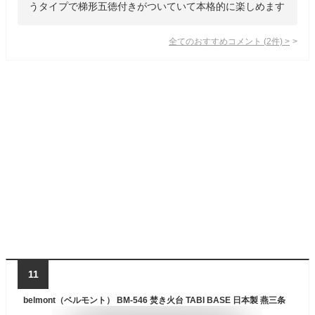
うタイプで梯形五徳付きがついていて本格的に楽しめます
全てのおすすめコメント
(
2
件)
>
11
belmont（ベルモント） BM-546 焚き火台 TABI BASE 日本製 燕三条