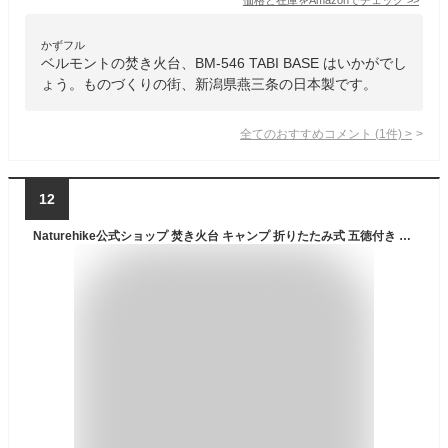
かずフル
ベルモントの焚き火台、BM-546 TABI BASE はいかがでし
ょう。ものづくりの街、新潟県燕三条の日本製です。
全てのおすすめコメント
(
1
件)
>
12
Naturehike公式ショップ 焚き火台 キャンプ 折りたたみ式 五徳付き 灰受け付き 薪グリル 炊き火台 燃焼効率高い 収納袋付き アウトドア バーベキューコンロ 薪台 組み立てやすい 手入れ簡単 大型