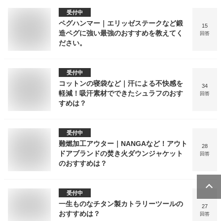
受付中
ペグハンマー｜エリッゼステークなど鍛
15
造ペグに強い最強のおすすめを教えてく
回答
ださい。
受付中
コットンの寝袋など｜汗による不快感を
34
軽減！吸汗素材でできたシュラフのおす
回答
すめは？
受付中
難燃加工アウター｜NANGAなど！アウト
28
ドアブランドの焚き火ダウンジャケット
回答
のおすすめは？
受付中
一生ものなチタン製カトラリーツールの
27
おすすめは？
回答