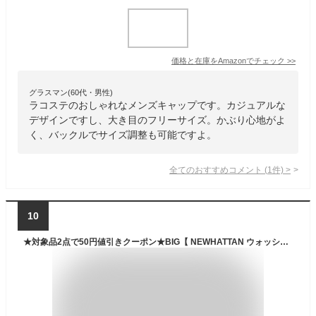
価格と在庫を
Amazon
でチェック
>>
グラスマン(60代・男性)
ラコステのおしゃれなメンズキャップです。カジュアルな
デザインですし、大き目のフリーサイズ。かぶり心地がよ
く、バックルでサイズ調整も可能ですよ。
全てのおすすめコメント
(
1
件)
>
10
★対象品2点で50円値引きクーポン★BIG【 NEWHATTAN ウォッシュド ビッグ ロー キャップ 】キャップ メンズ レディース キャップ ニューハッタン XLダッドキャップ ツバ 休日 旅行 フェス バーベキューBBQ 散歩 レジャー 帽子 キャップ 大きいサイズ