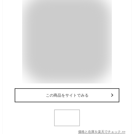
この商品をサイトでみる
価格と在庫を
楽天
でチェック
>>