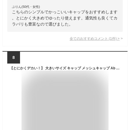
ぷりん(50代・女性)
こちらのシンプルでかっこいいキャップをおすすめします
。とにかく大きめでゆったり使えます。通気性も良くてカ
ラバリも豊富なので選びました。
全てのおすすめコメント
(
1
件)
>
8
【とにかくデカい！】 大きいサイズ キャップ メッシュキャップ Ab 送料無料 大きめ ビッグサイズ BIG SIZE ★REV 7988215 帽子 ハット キャップ ワークキャップ メンズキャップ 大きいサイズ バケット 大きい帽子 メンズ バケハ メンズ帽子 大きい 頭 松岡 メッシュ