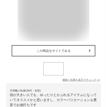
この商品をサイトでみる
価格と在庫を
楽天
でチェック
>>
天津飯に転身(20代・女性)
頭が大きい人でも、ゆったりとかぶれるアイテムになって
いてオススメかと思いますし、カラーバリエーションも豊
富でお値打ちです