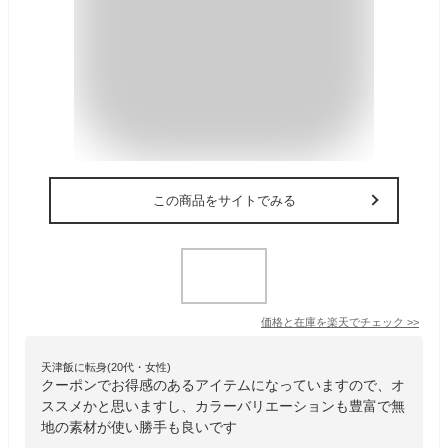
この商品をサイトでみる
価格と在庫を
楽天
でチェック
>>
天津飯に転身(20代・女性)
クーポンでお得感のあるアイテムになっていますので、オ
ススメかと思いますし、カラーバリエーションも豊富で無
地の素材が使い勝手も良いです