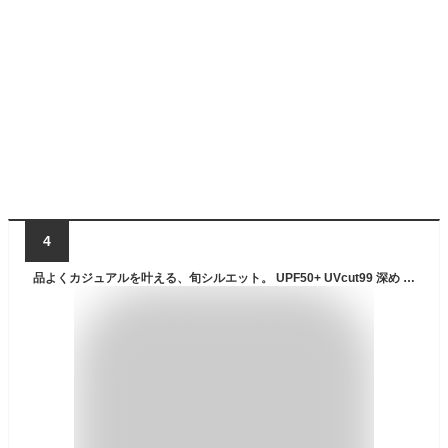
4
品よくカジュアルを叶える、旬シルエット。 UPF50+ UVcut99 深め レディース 帽子 大きいサイズ 小さいサイズ 秋冬 春夏 親子 コーデ スッピン 隠し 紫外線対策 おしゃれ 深い メンズ キッズ 男の子 男子 女の子 女子 uvカット オリジナルブランド【コットンツイルキャップ】