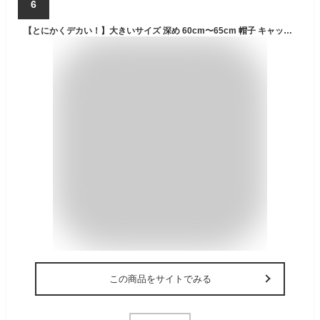
6
【とにかくデカい！】大きいサイズ 深め 60cm〜65cm 帽子 キャップ ★REV 7987025 Vintage くすみカラー メンズ レディース 無地 BIG SIZE 大きめ ビッグサイズ KING SIZE 送料無料
この商品をサイトでみる