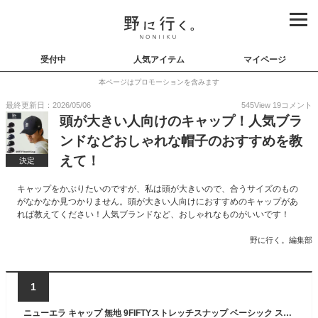
受付中
人気アイテム
マイページ
本ページはプロモーションを含みます
最終更新日：2026/05/06
545
View
19
コメント
頭が大きい人向けのキャップ！人気ブラ
ンドなどおしゃれな帽子のおすすめを教
えて！
決定
キャップをかぶりたいのですが、私は頭が大きいので、合うサイズのもの
がなかなか見つかりません。頭が大きい人向けにおすすめのキャップがあ
れば教えてください！人気ブランドなど、おしゃれなものがいいです！
野に行く。編集部
1
ニューエラ キャップ 無地 9FIFTYストレッチスナップ ベーシック スナップバック アジャスタブル 大きいサイズ 8以上 大きめ newera stretch snap XL ブラック 黒 ネイビー 紺 無地 デトロイトタイガース ヤンキース ホワイトソックス 特大 帽子 l/xl ビッグサイズ