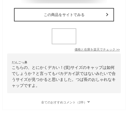
この商品をサイトでみる
価格と在庫を
楽天
でチェック
>>
だんごっ鼻
こちらの、とにかくデカい！(笑)サイズのキャップは如何
でしょうか？と言ってもバカデカイ訳ではないみたいで合
うサイズが見つかると思いました。つば長のおしゃれなキ
ャップですよ。
全てのおすすめコメント（2件）