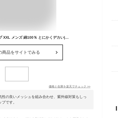
大きいサイズ キャップ XXL メンズ 綿100％ とにかくデカい| 大きめ 深め 通気性 メッシュキャップ UV対策 紫外線対策 アウトドア キャンプ レジャー 蒸れない ベーシック シンプル おしゃれ かっこいい ワークキャップ 春 夏 オールシーズン ギフト プレゼント
の商品をサイトでみる
価格と在庫を
楽天
でチェック
>>
気性の良いメッシュを組み合わせ、紫外線対策もしっ
ップです。