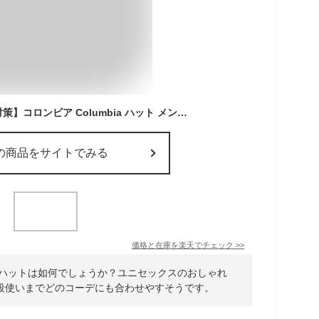
【セール】【紫外線対策】コロンビア Columbia ハット メンズ レディース イエロードッグマウンテンブーニー 帽子 ブーニーハット アドベンチャーハット サファリハット アウトドア UVカット 撥水 速乾 軽量 登山 フェス 釣り キャンプ トレッキング 男女兼用 春夏 PU5700
の商品をサイトでみる
価格と在庫を
楽天
でチェック
>>
ファリハットは如何でしょうか？ユニセックスのおしゃれ
段使いまでどのコーデにも合わせやすそうです。