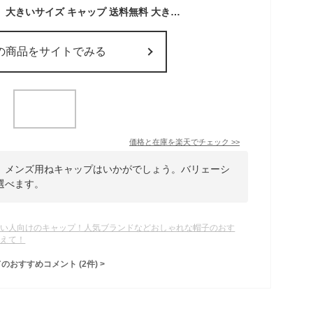
【とにかくデカい！】 大きいサイズ キャップ 送料無料 大きめ ビッグサイズ ★REV 7987345 BIG SIZE 帽子 ハット キャップ キャスケット メンズキャップ 大きいサイズ バケット 大きい帽子 メンズ メンズ帽子 大きい 頭 メッシュキャップ
の商品をサイトでみる
価格と在庫を
楽天
でチェック
>>
、メンズ用ねキャップはいかがでしょう。バリェーシ
選べます。
きい人向けのキャップ！人気ブランドなどおしゃれな帽子のおす
教えて！
てのおすすめコメント
(
2
件)
>