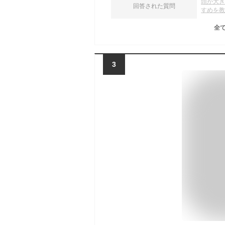
頭が大
回答された質問
すめを
全
3