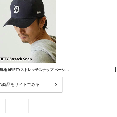
ニューエラ キャップ 無地 9FIFTYストレッチスナップ ベーシック スナップバック アジャスタブル 大きいサイズ 8以上 大きめ newera stretch snap XL ブラック 黒 ネイビー 紺 無地 デトロイトタイガース ヤンキース ホワイトソックス 特大 帽子 l/xl ビッグサイズ
の商品をサイトでみる