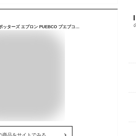
POTTERS APRON / ポッターズ エプロン PUEBCO プエブコFULL APRON フルエプロン 陶芸 エプロン 動きやすい おしゃれ 飲食店 男女兼用 ビンテージ生地 ユニセックス フリーサイズ アウトドア メンズ DIY
の商品をサイトでみる