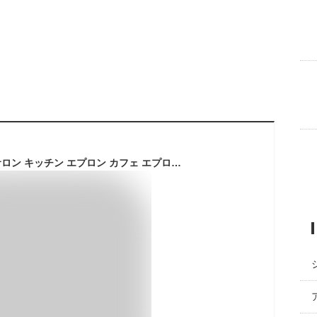
前掛け 撥水 メンズ サロン キッチン エプロン カフェ エプロン バッグクロス キャンバス ポケット付 コットン レディース 陶芸 料理 作業用 職人 美容師 エプロン ガーデニング シンプル 綿 カジュアル 保育士 介護士 おしゃれ アウトドア 男女兼用 男