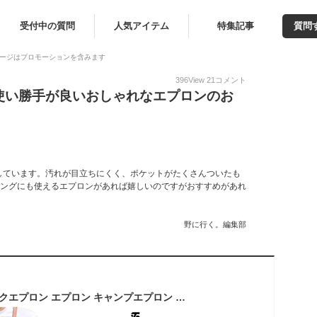
受付中の質問
人気アイテム
特集記事
質問
ージはプロモーションを含みます
396
View
21
コメント
使い勝手が良いおしゃれなエプロンのお
しています。汚れが目立ちにくく、ポケットがたくさんついたも
ニングにも使えるエプロンがあれば嬉しいのですがおすすめがあれ
野に行く。編集部
＼ポイント3倍／ワークエプロン エプロン キャンプエプロン 作業用 男女兼用 メンズ レディース DIY BBQ カフェ おしゃれ デニム 帆布 多収納 フリーサイズ 陶芸 キャンプ ファッション 人気 おすすめ 定番 シンプル アウトドア ポケット 黄色/緑/茶/黒Stability1_