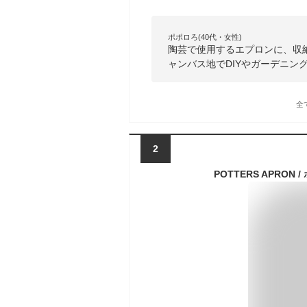
ポポロろ(40代・女性)
陶芸で使用するエプロンに、収
ャンバス地でDIYやガーデニン
全
2