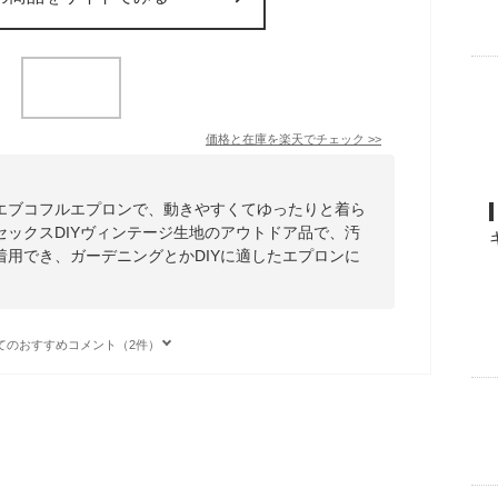
価格と在庫を
楽天
でチェック
>>
エブコフルエプロンで、動きやすくてゆったりと着ら
ックスDIYヴィンテージ生地のアウトドア品で、汚
用でき、ガーデニングとかDIYに適したエプロンに
てのおすすめコメント（2件）