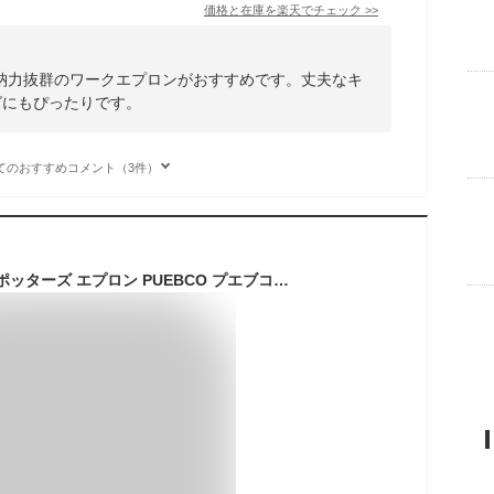
価格と在庫を
楽天
でチェック
>>
納力抜群のワークエプロンがおすすめです。丈夫なキ
グにもぴったりです。
てのおすすめコメント（3件）
POTTERS APRON / ポッターズ エプロン PUEBCO プエブコFULL APRON フルエプロン 陶芸 エプロン 動きやすい おしゃれ 飲食店 男女兼用 ビンテージ生地 ユニセックス フリーサイズ アウトドア メンズ DIY