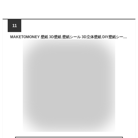
11
MAKETOMONEY 壁紙 3D壁紙 壁紙シール 3D立体壁紙 DIY壁紙シール おしゃれ 噪音防止 リメイクシート カッティング ウォールステッカー 自己粘着 剥がせる 貼付簡単 超大判 70*70CM 軽量 防水 簡単 diy キッチン 模様替え 木目 多用途 (70*70CM * 10個入り,ダークウッド) [並行輸入品]