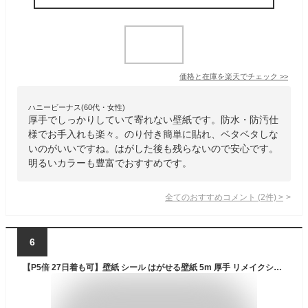
価格と在庫を
楽天
でチェック
>>
ハニービーナス(60代・女性)
厚手でしっかりしていて寄れない壁紙です。防水・防汚仕
様でお手入れも楽々。のり付き簡単に貼れ、ベタベタしな
いのがいいですね。はがした後も残らないので安心です。
明るいカラーも豊富でおすすめです。
全てのおすすめコメント
(
2
件)
>
6
【P5倍 27日着も可】壁紙 シール はがせる壁紙 5m 厚手 リメイクシート のり付き クロス 壁紙シール インテリアシート 賃貸 はがせる ふすま リメイク かべがみ レンガ 汚れ隠し 張り替え ホワイト キッチン diy 補修 木目 おしゃれ コンクリート 無地 グレー 収納 防水