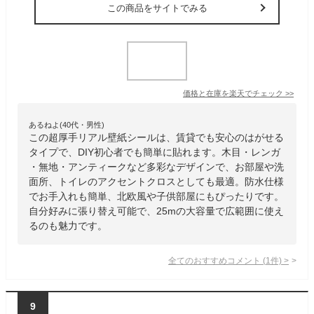
この商品をサイトでみる
価格と在庫を
楽天
でチェック
>>
あるねよ(40代・男性)
この超厚手リアル壁紙シールは、賃貸でも安心のはがせる
タイプで、DIY初心者でも簡単に貼れます。木目・レンガ
・無地・アンティークなど多彩なデザインで、お部屋や洗
面所、トイレのアクセントクロスとしても最適。防水仕様
でお手入れも簡単、北欧風や子供部屋にもぴったりです。
自分好みに張り替え可能で、25mの大容量で広範囲に使え
るのも魅力です。
全てのおすすめコメント
(
1
件)
>
9