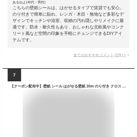
あるねよ(40代・男性)
こちらの壁紙シールは、はがせるタイプで賃貸でも安心。
のり付きで簡単に貼れ、レンガ・木目・無地など多彩なデ
ザインでキッチンや浴室、収納の汚れ隠しやリメイクに最
適です。防水・耐久性もあり、おしゃれな北欧風やコンク
リート風など空間の印象を手軽にチェンジできるDIYアイ
テムです。
全てのおすすめコメント
(
2
件)
>
7
【クーポン配布中】壁紙 シール はがせる壁紙 30m のり付き クロス 張り替え おしゃれ 壁紙シール カッティングシート リメイクシート レンガ 補修 木目 白 無地 DIY 粘着シート 北欧 男前 シンプル 家具 寝室 部屋 リビング キッチン トイレ 洗面所 ドア 賃貸 防水 傷隠し