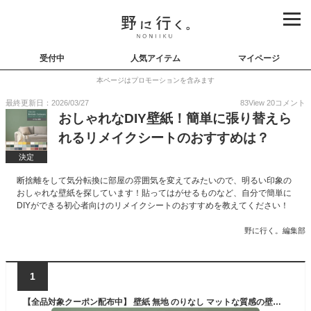
受付中
人気アイテム
マイページ
本ページはプロモーションを含みます
最終更新日：2026/03/27
83
View
20
コメント
おしゃれなDIY壁紙！簡単に張り替えら
れるリメイクシートのおすすめは？
決定
断捨離をして気分転換に部屋の雰囲気を変えてみたいので、明るい印象の
おしゃれな壁紙を探しています！貼ってはがせるものなど、自分で簡単に
DIYができる初心者向けのリメイクシートのおすすめを教えてください！
野に行く。編集部
1
【全品対象クーポン配布中】 壁紙 無地 のりなし マットな質感の壁紙で部屋のインテリアをおしゃれに 全30色 無地カラー 白 ホワイト ベージュ アイボリー グリーン ブルー くすみカラ— リリカラの国産壁紙 でDIY リフォーム 接着剤次第で 賃貸OK 壁紙屋本舗