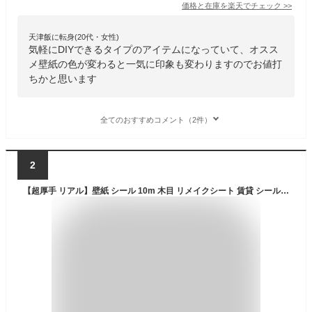
価格と在庫を
楽天
でチェック
>>
天津飯に転身(20代・女性)
気軽にDIYできるタイプのアイテムになっていて、オスス
メ壁紙の色が変わると一気に印象も変わりますのでお値打
ちかと思います
全てのおすすめコメント（2件）
2
【超厚手 リアル】壁紙 シール 10m 木目 リメイクシート 賃貸 シール壁紙 はがせる壁紙 白 シールタイプ壁紙 北欧 グレー 木目調 ブルー 壁紙の上から貼れる シート 無地 おしゃれ 壁 トイレ 防水 グリーン 剥がせる壁紙 キッチン 洗面所 レンガ 部屋 DIY 張り替え 自分で