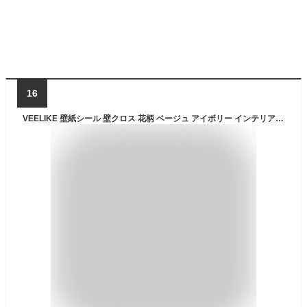
16
VEELIKE 壁紙シール 壁クロス 花柄 ベージュ アイボリー インテリアシール リメイクシート カッティングシート ウォールステッカー 襖紙 のり付き 剥がせる リフォーム DIY 防水 耐熱 キッチン 多用途 貼ってはがせる 張り替え 模様替え 補修 傷カバー 防汚 洗面所 トイレ 玄関 ふすま 家具 天板 デコレーション 装飾 おしゃれ 夏 北欧 和風（フラワー 44.5x300cm）