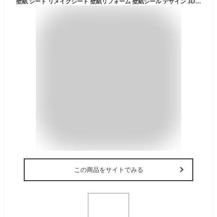
壁紙 シート リメイクシート 壁紙リフォーム 壁紙シール デザイン 3D効果 花柄 貼付簡単 模様替え カット可能 53cm*5m 簡単DIY インテリアシートウォールステッカー リビング キッチン 壁 テレビの背景 初心者 お手入れも簡単
この商品をサイトでみる