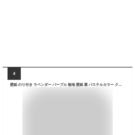
4
壁紙 のり付き ラベンダー パープル 無地 壁紙 紫 パステルカラー クロス おしゃれ キズに強い 撥水 抗菌 消臭 光触媒 表面強化 抗ウイルス ラメ むらさき くすみピンク 韓国風 DIY リフォーム 国産壁紙 生のり付き壁紙