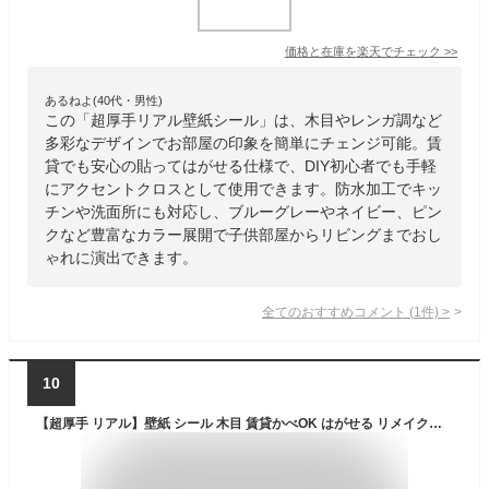
価格と在庫を
楽天
でチェック
>>
あるねよ(40代・男性)
この「超厚手リアル壁紙シール」は、木目やレンガ調など
多彩なデザインでお部屋の印象を簡単にチェンジ可能。賃
貸でも安心の貼ってはがせる仕様で、DIY初心者でも手軽
にアクセントクロスとして使用できます。防水加工でキッ
チンや洗面所にも対応し、ブルーグレーやネイビー、ピン
クなど豊富なカラー展開で子供部屋からリビングまでおし
ゃれに演出できます。
全てのおすすめコメント
(
1
件)
>
10
【超厚手 リアル】壁紙 シール 木目 賃貸かべOK はがせる リメイクシート 白 おしゃれ 防水 無地 アクセントクロス のり付き 壁紙の上から貼れる シート 張り替え 自分で レンガ はがせる壁紙シール 北欧 ブルーグレー DIY 寝室 キッチン 子供部屋 トイレ 剥がせる壁紙 20m