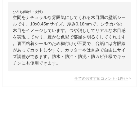
ひろち(50代・女性)
空間をナチュラルな雰囲気にしてくれる木目調の壁紙シー
ルです。10x0.45mサイズ、厚み0.16mmで、シラカバの
木目をイメージしています。つや消ししてリアルな木目感
を実現しており、豊かな色彩で部屋を明るくしてくれます
。裏面粘着シールのため糊付けが不要で、台紙には方眼線
があってカットしやすく、カッターやはさみで自由にサイ
ズ調整ができます。防水・防油・防泥・防カビ仕様でキッ
チンにも使用できます。
全てのおすすめコメント
(
1
件)
>