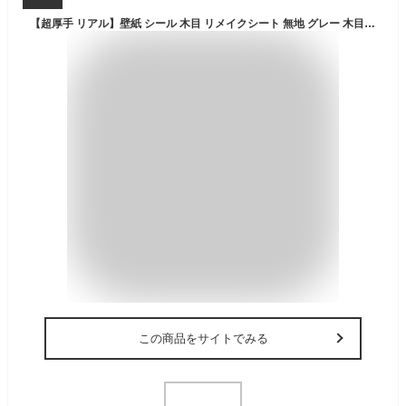
【超厚手 リアル】壁紙 シール 木目 リメイクシート 無地 グレー 木目調 アンティーク 賃貸かべOK はがせる壁紙 おしゃれ ブルーグレー 白 グリーン 剥がせる壁紙 アクセントクロス 壁紙の上から貼れる シート 張り替え 自分で ネイビー 防水 レンガ DIY ピンク 子供部屋 15m
この商品をサイトでみる