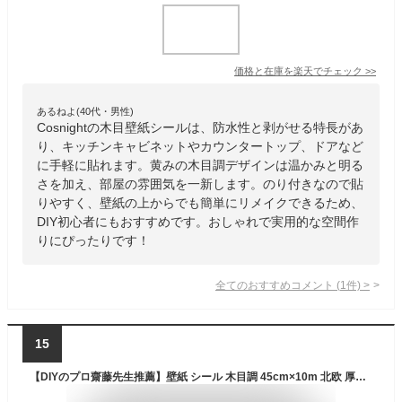
価格と在庫を
楽天
でチェック
>>
あるねよ(40代・男性)
Cosnightの木目壁紙シールは、防水性と剥がせる特長があ
り、キッチンキャビネットやカウンタートップ、ドアなど
に手軽に貼れます。黄みの木目調デザインは温かみと明る
さを加え、部屋の雰囲気を一新します。のり付きなので貼
りやすく、壁紙の上からでも簡単にリメイクできるため、
DIY初心者にもおすすめです。おしゃれで実用的な空間作
りにぴったりです！
全てのおすすめコメント
(
1
件)
>
15
【DIYのプロ齋藤先生推薦】壁紙 シール 木目調 45cm×10m 北欧 厚手 壁紙シール リメイクシート 壁紙補修 ふすま紙 壁紙の上から貼れる はがせる壁紙