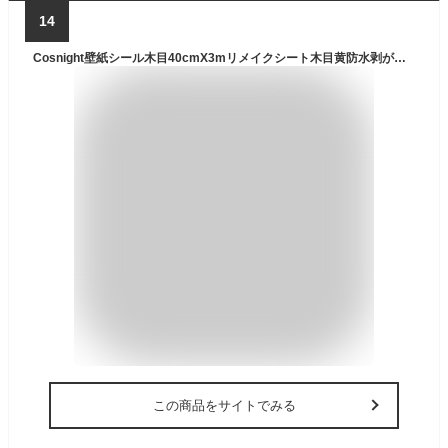
14
Cosnight壁紙シール木目40cmX3mリメイクシート木目黄防水剥がせる壁紙イエロー木目調壁紙のり付き装飾キッチンキャビネット、カウンタートップ、テーブル、ドア、壁紙の上から張る壁紙家…
この商品をサイトでみる