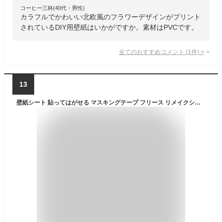
コーヒー三杯(40代・男性)
カラフルでかわいい北欧風のフラワーデザインがプリント
されているDIY用壁紙はいかがですか。素材はPVCです。
全てのおすすめコメント
(
1
件)
>
13
壁紙シート 貼ってはがせる マスキングテープ フリース リメイクシート テープ 壁紙 シール おしゃれ オシャレ インテリア用 装飾テープ 北欧 幅広 DIY リフォーム カモ井 賃貸 FLEECE 約230mm幅×5m巻 mt CASA フリース3 (R) 引っ越し 新生活