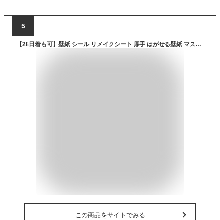
5
【28日着も可】壁紙 シール リメイクシート 厚手 はがせる壁紙 マスキングテープ 幅広 壁紙の上から貼れる 壁紙シール はがせる おしゃれ DIY 白 木目 レンガ 無地 北欧 コンクリート 賃貸 剥がせる壁紙 のり付き ふすま ピンク ドア 木目調 キッチン 防水
この商品をサイトでみる