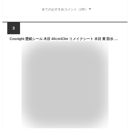
全てのおすすめコメント（2件）
3
Cosnight 壁紙シール 木目 40cmX3m リメイクシート 木目 黄 防水 剥がせる壁紙 イエロー木目調 壁紙 のり付き 装飾キッチンキャビネット、カウンタートップ、テーブル、ドア、壁紙の上から張る壁紙 家具のDIY 賃貸