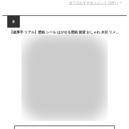
全てのおすすめコメント
(
1
件)
>
8
【超厚手 リアル】壁紙 シール はがせる壁紙 賃貸 おしゃれ 木目 リメイクシート 白 レンガ 無地 アンティーク 壁紙の上から貼れる シート 北欧 のり付き ピンク 子供部屋 防水 剥がせる壁紙 ブルー グレー 木目調 アクセントクロス 張り替え 自分で DIY 洗面所 トイレ 25m