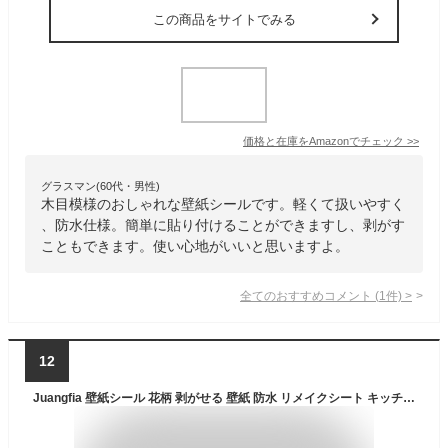
この商品をサイトでみる
価格と在庫を
Amazon
でチェック
>>
グラスマン(60代・男性)
木目模様のおしゃれな壁紙シールです。軽くて扱いやすく
、防水仕様。簡単に貼り付けることができますし、剥がす
こともできます。使い心地がいいと思いますよ。
全てのおすすめコメント
(
1
件)
>
12
Juangfia 壁紙シール 花柄 剥がせる 壁紙 防水 リメイクシート キッチン 壁紙シート カッティングシート リフォームシート DIY ウォール ステッカー 5m 多彩