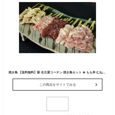
焼き鳥 【送料無料】新 名古屋コーチン 焼き鳥セット ★ もも串 むね串 せせり串 肝串 皮串 各5本 計25本セット / BBQ
この商品をサイトでみる