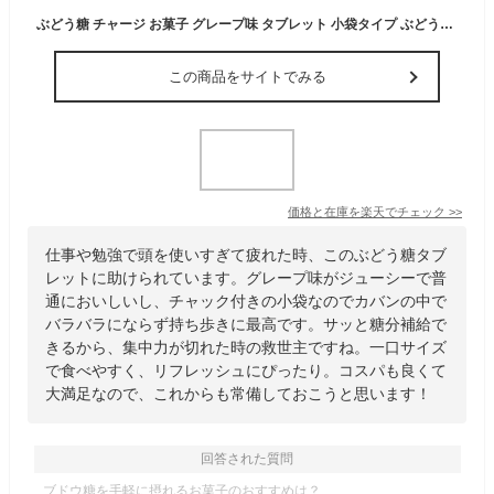
ぶどう糖 チャージ お菓子 グレープ味 タブレット 小袋タイプ ぶどう味 糖分 補給 単糖類 グルコース チャック付き MDホールディングス
この商品をサイトでみる
価格と在庫を
楽天
でチェック
>>
仕事や勉強で頭を使いすぎて疲れた時、このぶどう糖タブ
レットに助けられています。グレープ味がジューシーで普
通においしいし、チャック付きの小袋なのでカバンの中で
バラバラにならず持ち歩きに最高です。サッと糖分補給で
きるから、集中力が切れた時の救世主ですね。一口サイズ
で食べやすく、リフレッシュにぴったり。コスパも良くて
大満足なので、これからも常備しておこうと思います！
回答された質問
ブドウ糖を手軽に摂れるお菓子のおすすめは？