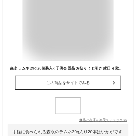
森永 ラムネ 29g 20個装入 { 子供会 景品 お祭り くじ引き 縁日 }{ 駄菓子 お菓子 ラムネ ぶどう糖 }126[24F19] 送料無料(※沖縄・離島発送不可) {配送区分D}
この商品をサイトでみる
価格と在庫を
楽天
でチェック
>>
手軽に食べられる森永のラムネ29g入り20本はいかがです