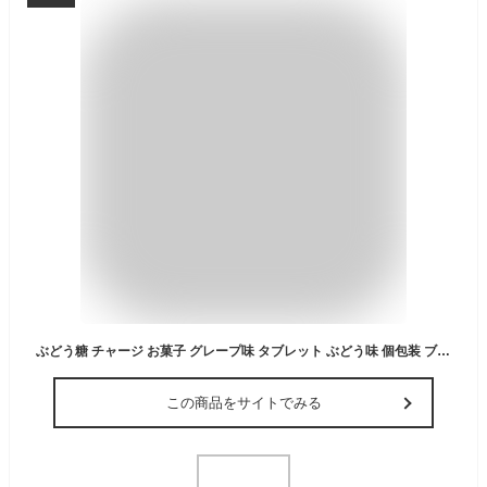
ぶどう糖 チャージ お菓子 グレープ味 タブレット ぶどう味 個包装 ブドウ糖95%配合 糖分 補給 単糖類 グルコース チャック付き 小分け パック MDホールディングス
この商品をサイトでみる