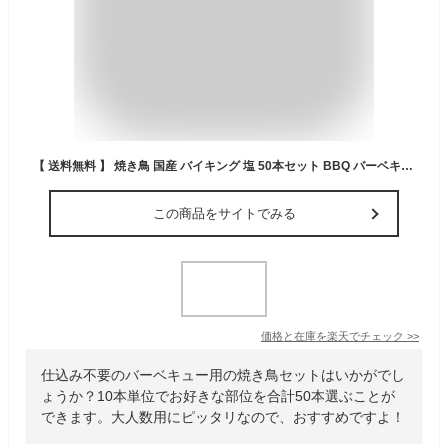
【 送料無料 】 焼き鳥 国産 バイキング 塩 50本セット BBQ バーベキュー 焼鳥 惣菜 おつまみ 家飲み パーティー 選べる 肉 生 チルド ギフト
この商品をサイトでみる
価格と在庫を
楽天
でチェック
>>
仕込み不要のバーベキュー用の焼き鳥セットはいかがでし
ょうか？10本単位でお好きな部位を合計50本選ぶことが
できます。大人数用にピッタリなので、おすすめですよ！