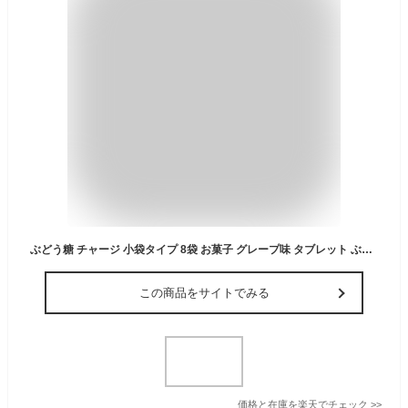
ぶどう糖 チャージ 小袋タイプ 8袋 お菓子 グレープ味 タブレット ぶどう味 ブドウ糖95%配合 糖分 補給 単糖類 グルコース チャック付き MDホールディングス 条件付き 送料無料
この商品をサイトでみる
価格と在庫を
楽天
でチェック
>>