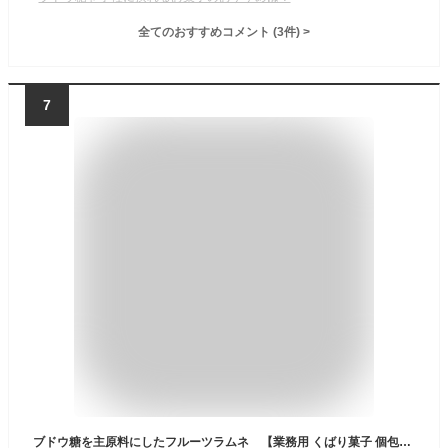
全てのおすすめコメント
(
3
件)
>
7
ブドウ糖を主原料にしたフルーツラムネ 【業務用 くばり菓子 個包装 ぶどう糖 受験 脳の栄養 配る 合格】1kg 約300粒入り