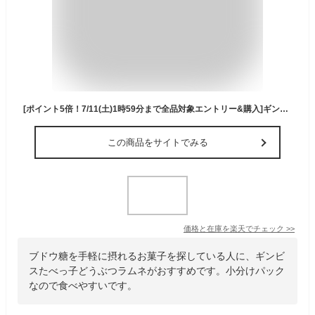
[ポイント5倍！7/11(土)1時59分まで全品対象エントリー&購入]ギンビス たべっ子どうぶつ ラムネ 80g×12個入｜ 送料無料 たべっ子 お菓子 ラムネ 清涼菓子 ぶどう糖 カルシウム 緑茶ポリフェノール 小分け パック
この商品をサイトでみる
価格と在庫を
楽天
でチェック
>>
ブドウ糖を手軽に摂れるお菓子を探している人に、ギンビ
スたべっ子どうぶつラムネがおすすめです。小分けパック
なので食べやすいです。