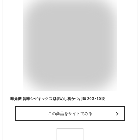
味覚糖 旨味シゲキックス忍者めし梅かつお味 20G×10袋
この商品をサイトでみる