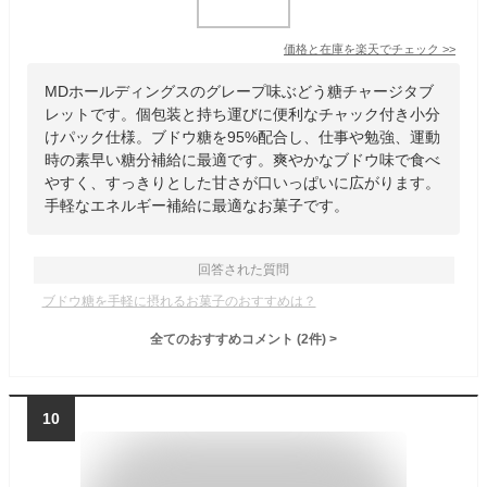
価格と在庫を
楽天
でチェック
>>
MDホールディングスのグレープ味ぶどう糖チャージタブ
レットです。個包装と持ち運びに便利なチャック付き小分
けパック仕様。ブドウ糖を95%配合し、仕事や勉強、運動
時の素早い糖分補給に最適です。爽やかなブドウ味で食べ
やすく、すっきりとした甘さが口いっぱいに広がります。
手軽なエネルギー補給に最適なお菓子です。
回答された質問
ブドウ糖を手軽に摂れるお菓子のおすすめは？
全てのおすすめコメント
(
2
件)
>
10