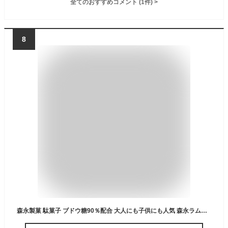
全てのおすすめコメント
(
1
件)
>
8
森永製菓 駄菓子 ブドウ糖90％配合 大人にも子供にも人気 森永ラムネ 29g 1個