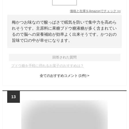
価格と在庫を
Amazon
でチェック
>>
梅かつお味なので酸っぱさで眠気を防いで集中力を高めら
れそうです。主原料に果糖ブドウ糖液糖が多く含まれてい
るので脳への栄養補給が効率よく出来そうです。かつおの
旨味で口の中が幸せになります。
回答された質問
ブドウ糖を手軽に摂れるお菓子のおすすめは？
全てのおすすめコメント
(
1
件)
>
13