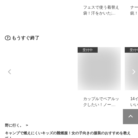
フェスで使う着替え
ナ
袋！汗をかいた服を
銃
入れられるバッグの
お
おすすめを教えて！
お
もうすぐ終了
受付中
受付
カップルでペアルッ
14
クしたい！ノースフ
い
ェイスの冬向きトッ
ル
プスのおすすめを教
す
えて！
野に行く。
キャンプで燃えにくいキッズの難燃服！女の子向きの服装のおすすめを教え