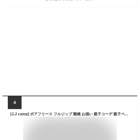
4
[J.J camp] ボアフリース フルジップ 難燃 お揃い 親子コーデ 親子ペア ペアルック 長袖 ユニセックス (90cm, BUDOU(09))