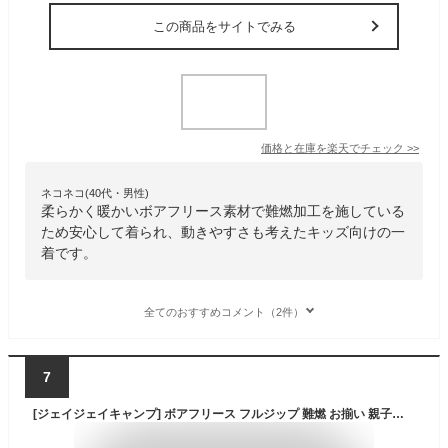
この商品をサイトでみる
価格と在庫を
楽天
でチェック
>>
ネコネコ(40代・男性)
柔らかく暖かいボアフリース素材で難燃加工を施している
ため安心して着られ、動きやすさも考えたキッズ向けの一
着です。
全てのおすすめコメント（2件）
7
[ジェイジェイキャンプ] ボアフリース フルジップ 難燃 お揃い 親子コーデ 親子ペア ペアルック 長袖 ユニセックス