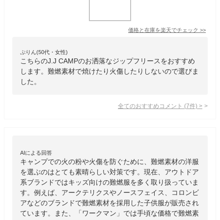
価格と在庫を
楽天
でチェック
>>
ぷりん(50代・女性)
こちらのJ.J CAMPのお洒落なジップフリースをおすすめ
します。難燃素材で焼けたり火傷したりしないので選びま
した。
全てのおすすめコメント
(
7
件)
>
AIによる回答
キャンプでの火の粉や火傷を防ぐために、難燃素材の洋服
を選ぶのはとても素晴らしい対策です。現在、アウトドア
系ブランドではキッズ向けの難燃服を多く取り扱っていま
す。例えば、アークテリクスやノースフェイス、コロンビ
アなどのブランドで難燃素材を採用した子供服が販売され
ています。また、「ワークマン」では手頃な価格で難燃素