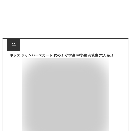
11
キッズ ジャンパースカート 女の子 小学生 中学生 高校生 大人 親子 子ども 子供服 子供 女 難燃 無地 レディース キャンプ アウトドア お揃い 親子コーデ 110cm 120cm 130cm S M L ホワイト ワンピース ジャンスカ JJcamp