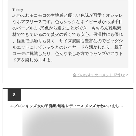
Turkey
ふわふわモコモコの生地感と優しい色味が可愛くオシャレ
なボアフリースです。色もシックなネイビー系から派手目
のパープルまで5色から選ぶことができ、もちろん難燃素
材でできているので焚火の近くでも安心。保温性にも優れ
、軽量で肌触りも良く、サイズ展開も豊富なのでビッグシ
ルエットにしてシャツとのレイヤードを活かしたり、親子
コーデに挑戦したり、色んな楽しみ方でキャンプやアウト
ドアを楽しめますよ。
全てのおすすめコメント
(
2
件)
>
8
エプロン キッズ 女の子 難燃 無地 レディース メンズ かわいい おしゃれ キャンプ アウトドア 幼稚園 小学生 お揃い 親子コーデ 120cm 130cm 150cm 160cm S M L LL キャンプ飯 ポケット 丈長 大人から子供 JJcamp