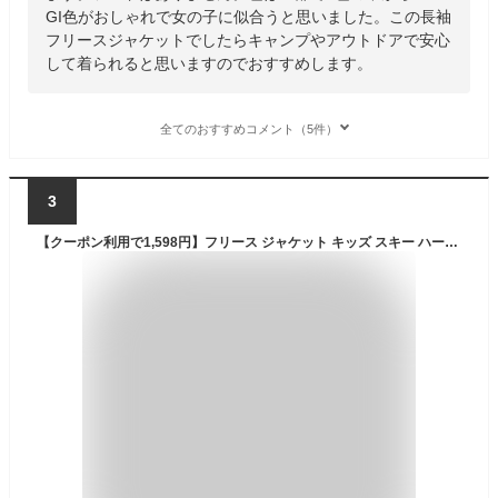
GI色がおしゃれで女の子に似合うと思いました。この長袖
フリースジャケットでしたらキャンプやアウトドアで安心
して着られると思いますのでおすすめします。
全てのおすすめコメント（5件）
3
【クーポン利用で1,598円】フリース ジャケット キッズ スキー ハーフジップ 女の子 男の子 大人 メンズ レディース ユニセックス プルオーバー 難燃 暖かい 90cm 100cm 110cm 120cm 130cm XS S M L XL 子供服 アウター お揃い 親子コーデ 無地 防寒 JJCAMP