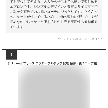
でも安心して使える、大人から子供までお揃いで楽しめる
エプロンです。シンプルなデザインと豊富なサイズ展開で
、親子や家族でのお揃いコーデにぴったりです。たくさん
のポケットが付いているため、小物の収納に便利で、丈が
長めなのでしっかりと服を汚れから守る実用性も兼ね備え
ています。
全てのおすすめコメント
(
2
件)
>
9
[J.J camp] フリース アウター フルジップ 難燃 お揃い 親子コーデ 親子ペア ペアルック 長袖 ユニセックス (110cm, KOMUGI(29))