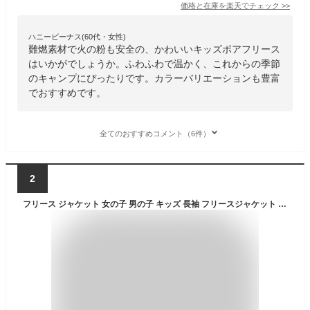
価格と在庫を
楽天
でチェック
>>
ハニービーナス(60代・女性)
難燃素材で火の粉も安全の、かわいいキッズボアフリース
はいかがでしょうか。ふわふわで温かく、これからの季節
のキャンプにぴったりです。カラーバリエーションも豊富
でおすすめです。
全てのおすすめコメント（6件）
2
フリース ジャケット 女の子 男の子 キッズ 長袖 フリースジャケット 難燃 90cm 100cm 110cm 120cm 130cm XS S M L XL ガールズ ボーイズ 子供服 子ども アウター お揃い 親子コーデ 無地 キャンプ アウトドア JJCAMP