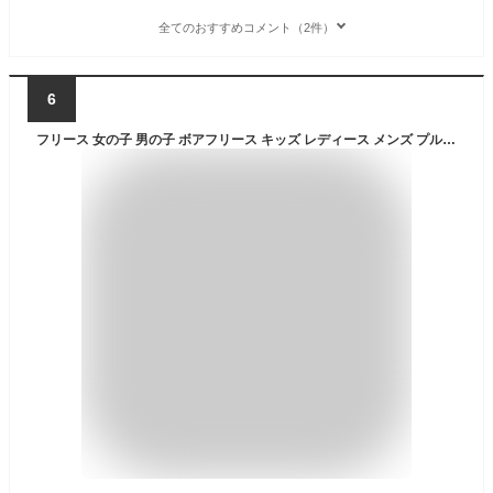
全てのおすすめコメント（2件）
6
フリース 女の子 男の子 ボアフリース キッズ レディース メンズ プルオーバー 難燃 ふわふわ 100cm 110cm 120cm 130cm XS S M L XL 2XL 子供服 アウター 親子コーデ 無地 キャンプ アウトドア 防寒 JJCAMP