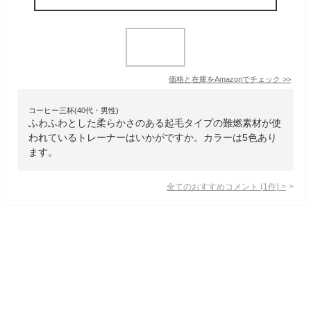
価格と在庫を
Amazon
でチェック
>>
コーヒー三杯(40代・男性)
ふわふわとした柔らかさのある起毛タイプの難燃素材が使
われているトレーナーはいかがですか。カラーは5色あり
ます。
全てのおすすめコメント
(
1
件)
>