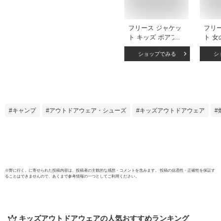
フリース ジャケッ
フリ
ト キッズ ボアフリ
ト 女
ース 女の子 男の子
ッズ 
ショップでみる
シ
レディース メンズ
ジャ
難燃 ふわふわ
90cm
90cm 100cm 110cm
120c
120cm 130cm XS S
M L
M L XL 2XL 子供服
ーイズ
お揃い 親子コーデ
も ア
キャンプ
アウトドアウェア・シューズ
キッズアウトドアウェア
無地 キャンプ アウ
親子コ
トドア 防寒
ャン
JJCAMP
JJCA
※
野に行く。
に寄せられた投稿内容は、投稿者の主観的な感想・コメントを含みます。 投稿の信憑性・正確性を保証す
ることはできませんので、あくまで参考情報の一つとしてご利用ください。
キッズアウトドアウェア
の人気おすすめランキング