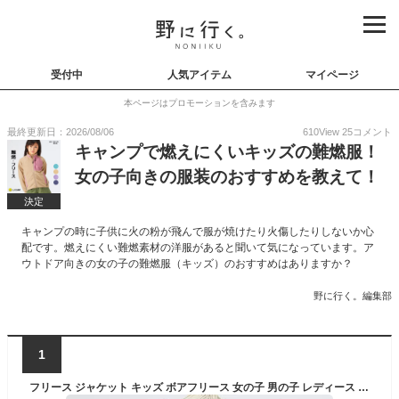
受付中
人気アイテム
マイページ
本ページはプロモーションを含みます
最終更新日：2026/08/06
610
View
25
コメント
キャンプで燃えにくいキッズの難燃服！
女の子向きの服装のおすすめを教えて！
決定
キャンプの時に子供に火の粉が飛んで服が焼けたり火傷したりしないか心
配です。燃えにくい難燃素材の洋服があると聞いて気になっています。ア
ウトドア向きの女の子の難燃服（キッズ）のおすすめはありますか？
野に行く。編集部
1
フリース ジャケット キッズ ボアフリース 女の子 男の子 レディース メンズ 難燃 ふわふわ 90cm 100cm 110cm 120cm 130cm XS S M L XL 2XL 子供服 お揃い 親子コーデ 無地 キャンプ アウトドア 防寒 JJCAMP