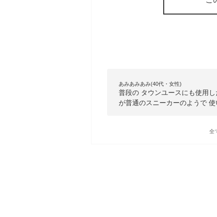
あみあみあみ(40代・女性)
普段の タウンユースにも使用したい
が普通のスニーカーのようで 
全