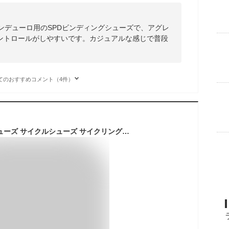
ンデューロ用のSPDビンディングシューズで、アグレ
ントロールがしやすいです。カジュアルな感じで普段
てのおすすめコメント（4件）
23-28.5cm 自転車シューズ サイクルシューズ サイクリングシューズ ロードバイクシューズ MTB ビンディングシューズ マウンテンバイクシューズ ツーリング おしゃれ 山地用 ロックなし 自転車対応 男性 女性 TK-S