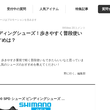
受付中の質問
人気アイテム
特集記事
質問
ージはプロモーションを含みます
84
View
20
コメント
ンディングシューズ！歩きやすく普段使い
すめは？
！歩きやすさ重視で軽く普段使いもできたらいいなと思っていま
人気のシューズのおすすめを教えてください！
野に行く。編集部
シマノ GE7 SH-GE700 SPD シューズ ビンディングシューズ 自転車 SHIMANO オフロード グラビティエンデューロ MTBシューズ SPDペダル対応