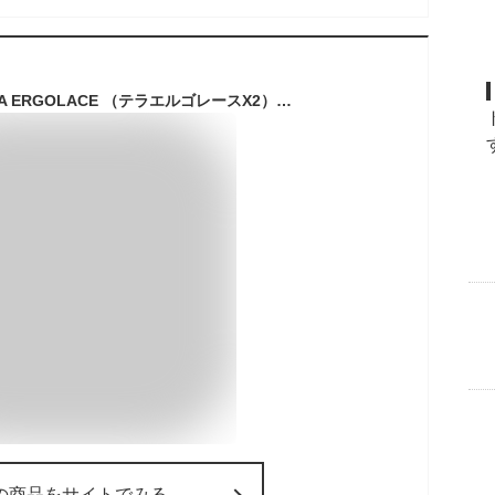
フィジーク X2 TERRA ERGOLACE （テラエルゴレースX2）MTB SPDビンディングシューズ fizi:k
の商品をサイトでみる