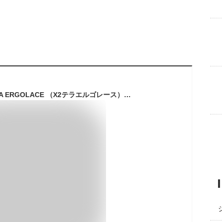
フィジーク X2 TERRA ERGOLACE （X2テラエルゴレース）MTB SPDビンディングシューズ fizi:k