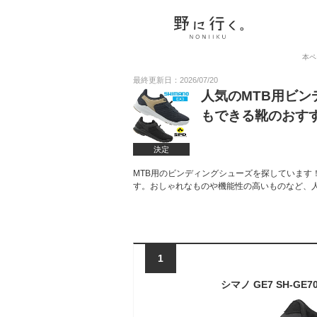
本ペ
最終更新日：2026/07/20
人気のMTB用ビ
もできる靴のおす
決定
MTB用のビンディングシューズを探しています
す。おしゃれなものや機能性の高いものなど、
1