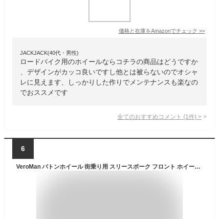
価格と在庫を
Amazon
でチェック
>>
JACKJACK(40代・男性)
ロードバイク用のホイールならコチラの商品はどうですか
、デザインがカッコ良いですし他とは被らないのでオシャ
レに見えます、しっかりした作りでメンテナンスも楽なの
でおススメです
全てのおすすめコメント
(
1
件)
>
6
VeroMan バトンホイール 街乗り用 スリースポーク フロント ホイール 700c 28インチ ピスト 自転車 パーツ