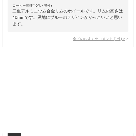
コーヒー三杯(40代・男性)
二重アルミニウム合金リムのホイールです。リムの高さは
40mmです。黒地にブルーのデザインがかっこいいと思い
ます。
全てのおすすめコメント
(
1
件)
>