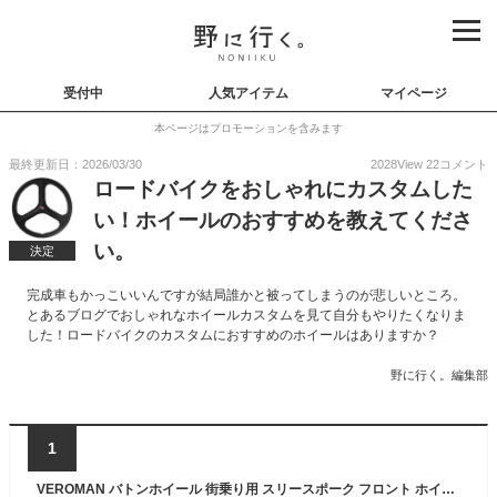
受付中
人気アイテム
マイページ
本ページはプロモーションを含みます
最終更新日：2026/03/30
2028
View
22
コメント
ロードバイクをおしゃれにカスタムした
い！ホイールのおすすめを教えてくださ
い。
決定
完成車もかっこいいんですが結局誰かと被ってしまうのが悲しいところ。
とあるブログでおしゃれなホイールカスタムを見て自分もやりたくなりま
した！ロードバイクのカスタムにおすすめのホイールはありますか？
野に行く。編集部
1
VEROMAN バトンホイール 街乗り用 スリースポーク フロント ホイール 700c 28インチ ピスト 自転車 パーツ