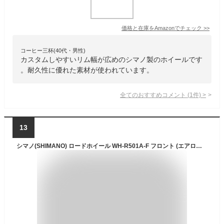
価格と在庫を
Amazon
でチェック
>>
コーヒー三杯(40代・男性)
カスタムしやすいリム幅が広めのシマノ製のホイールです
。耐久性に優れた素材が使われています。
全てのおすすめコメント
(
1
件)
>
13
シマノ(SHIMANO) ロードホイール WH-R501A-F フロント (エアロスポーク仕様) 700C ブラック QRカラー:ブラック EWHR501AFCBYL TIAGRA(ティアグラ)