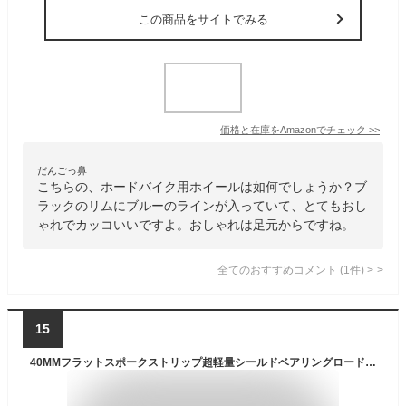
この商品をサイトでみる
価格と在庫を
Amazon
でチェック
>>
だんごっ鼻
こちらの、ホードバイク用ホイールは如何でしょうか？ブ
ラックのリムにブルーのラインが入っていて、とてもおし
ゃれでカッコいいですよ。おしゃれは足元からですね。
全てのおすすめコメント
(
1
件)
>
15
40MMフラットスポークストリップ超軽量シールドベアリングロードバイクホイールセット700Cホイール自転車ホイール11スピードC Vブレーキ (青)