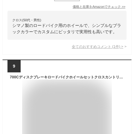
価格と在庫を
Amazon
でチェック
>>
クロス(50代・男性)
シマノ製のロードバイク用のホイールで、シンプルなブラ
ックカラーでカスタムにピッタリで実用性も高いです。
全てのおすすめコメント
(
1
件)
>
9
700Cディスクブレーキロードバイクホイールセットクロスカントリー自転車ホイールV / Cブレーキ超軽量1700gリム30mm (黒赤)