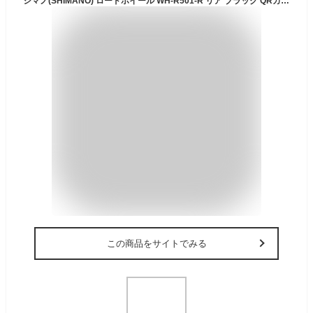
シマノ(SHIMANO) ロードホイール WH-R501-R リア ブラック QRカラー:ブラック 8/9/10S対応 EWHR501RCBYL
この商品をサイトでみる