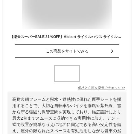
【楽天スーパーSALE 31％OFF】Alebert サイクルハウス サイクルポート 幅95cm 幅159cm 自転車 2台用 最大2台収納 バイクガレージ バイク ガレージ サイクルポート 自転車置き場 屋外 テント 自転車収納 自転車屋根 高耐久鋼 フレーム 遮熱 撥水 雪対策 グッズ
この商品をサイトでみる
価格と在庫を
楽天
でチェック
>>
高耐久鋼フレームと撥水・遮熱性に優れた厚手シートを採
用することで、大切な自転車やバイクを雨風や紫外線、雪
から守る強固な保管空間を実現しており、幅広設計により
最大2台までスムーズに収納できる実用性に加え、テント
式で設置が簡単なうえに地面に固定できる高い安定性を備
え、屋外の限られたスペースを有効活用しながら愛車の劣