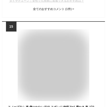
タイヤチェーン｜女性でも簡単に装着できるおすすめは？
全てのおすすめコメント
(
1
件)
>
15
スノーブラシ 車 傷つかない EVA スポンジ 伸縮 3in1 雪かき 車 ブラシ 360°回転 除雪 コンパクト 小型 軽量 62～100cm 窓 スノースクレーパー 霜取り 柔らかい 大型 幅広 ヘッド 車用 雪下ろし 雪掻き 除雪ブラシ 丈夫 氷はがし 長さ調整