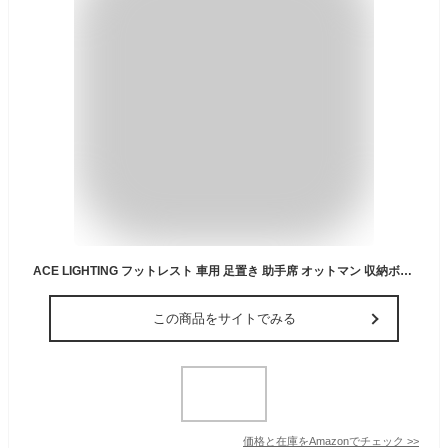
ACE LIGHTING フットレスト 車用 足置き 助手席 オットマン 収納ボックス シューズボックス 大容量 PUレザー 低反発クッション 車内収納 荷物置き 靴収納 カーアクセサリー 汎用タイプ 簡単設置 ブラック
この商品をサイトでみる
価格と在庫を
Amazon
でチェック
>>