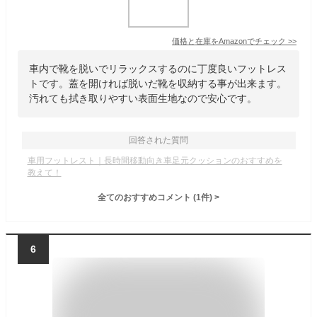
価格と在庫を
Amazon
でチェック
>>
車内で靴を脱いでリラックスするのに丁度良いフットレス
トです。蓋を開ければ脱いだ靴を収納する事が出来ます。
汚れても拭き取りやすい表面生地なので安心です。
回答された質問
車用フットレスト｜長時間移動向き車足元クッションのおすすめを
教えて！
全てのおすすめコメント
(
1
件)
>
6