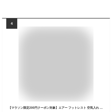
4
【マラソン限定200円クーポン対象】エアー フットレスト 空気入れ 簡単 3段 高さ調節 収納袋 旅行 便利 グッズ 飛行機 車 ドライブ 長距離移動 足枕 オットマン 足置き 軽量 コンパクト 車内 車中泊 防災 あす楽 送料無料 SEA GULL マリン商事