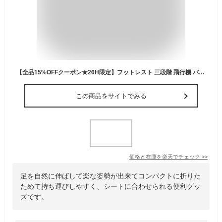
【全品15%OFFクーポン★26H限定】フットレスト 三段階 飛行機 バス 車 移動 エアー クッション デスクワーク 逆流防止弁付き オットマン 旅行 足置き 持ち運び 機内 帰省 足枕 快眠 むくみ エアーフットレスト トラベル 高さ調整 オフィス エコノミー症候群 [郵3]^bm1429^
この商品をサイトでみる
価格と在庫を
楽天
でチェック
>>
足を自然に伸ばして楽な姿勢が出来てコンパクトに折りた
ためて持ち運びしやすく、シートに合わせられる便利グッ
ズです。