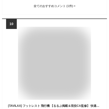
全てのおすすめコメント
(
1
件)
>
10
[TAVILAX] フットレスト 飛行機 【るるぶ掲載＆現役CA監修】 快適グッズ 車 足枕 足置き 車中泊マット (TAVILAXブラック)