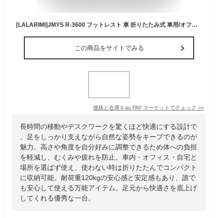
[LALARIMI]JMYS R-3600 フットレスト 車 折りたたみ式 車用/オフィス/家庭用 足置き台 4段階高さ調整 耐荷重120KG 3段角度調節 人体工学
この商品をサイトでみる
価格と在庫を
au PAY マーケット
でチェック
>>
長時間の移動やデスクワークを驚くほど快適にする設計で
、足をしっかり支えながら自然な姿勢をキープできるのが
魅力。高さや角度を自分好みに調整できるため体への負担
を軽減し、むくみや疲れを防止。車内・オフィス・自宅と
場所を選ばず使え、使わない時は折りたたんでコンパクト
に収納可能。耐荷重120kgの安心感と安定感もあり、誰で
も安心して使える万能アイテム。足元から快適さを底上げ
してくれる優秀な一台。