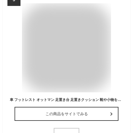
車 フットレスト オットマン 足置き台 足置きクッション 靴や小物を収納できるボックス型 足枕 【PVCレザー＆フランネル】 硬めタイプ 通気性 快適 コンパクト 軽量 車用フットレスト 靴置き 車収納ボックス 後部座席用 乗客席 踏み台 靴入れ 長距離ドライブ快適 車用 カー用品 便利グッズ 女性 子供 高齢者に最適 ブラック
この商品をサイトでみる