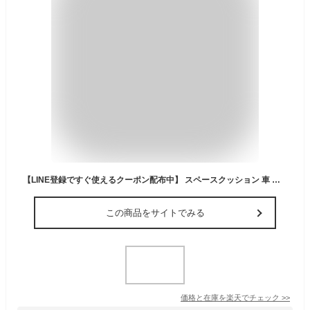
【LINE登録ですぐ使えるクーポン配布中】 スペースクッション 車 後部座席 スペース クッション 後部 座席 フットレスト 車中泊 エアー 車用エアーフットレスト 足置き 隙間 埋める エアクッション 車中泊マット 足置きクッション 子供
この商品をサイトでみる
価格と在庫を
楽天
でチェック
>>