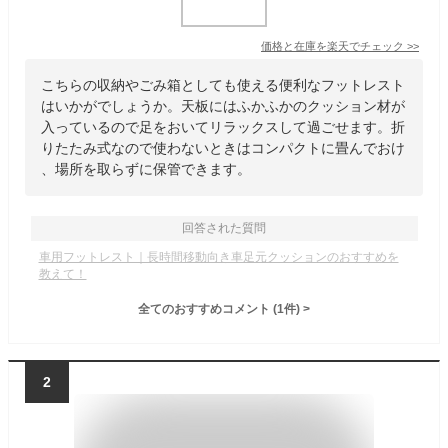
価格と在庫を
楽天
でチェック
>>
こちらの収納やごみ箱としても使える便利なフットレスト
はいかがでしょうか。天板にはふかふかのクッション材が
入っているので足をおいてリラックスして過ごせます。折
りたたみ式なので使わないときはコンパクトに畳んでおけ
、場所を取らずに保管できます。
回答された質問
車用フットレスト｜長時間移動向き車足元クッションのおすすめを
教えて！
全てのおすすめコメント
(
1
件)
>
2