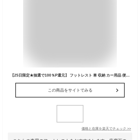
【25日限定★抽選で100％P還元】 フットレスト 車 収納 カー用品 便利グッズ 後部座席 シート下 収納 座席下 ボックス収納 車用品 助手席 グッズ 車 収納 足置き 車内 整理 靴収納 車用品 防災グッズ収納 CARFITY シート下収納ボックス [コ
この商品をサイトでみる
価格と在庫を
楽天
でチェック
>>