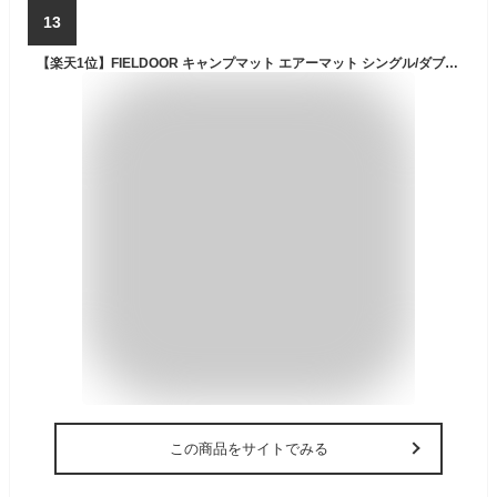
13
【楽天1位】FIELDOOR キャンプマット エアーマット シングル/ダブル 196cm ウルトラライト 超軽量 UL インフレータブル コンパクト 収納 軽い エアーベッド アウトドア寝具 キャンプマット キャンピングマット クッション アウトドアマット 登山 車中泊 ■[送料無料]
この商品をサイトでみる