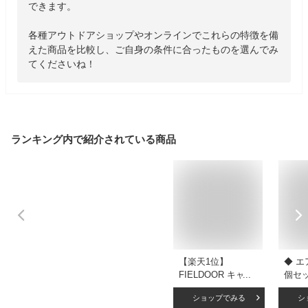
できます。

各種アウトドアショップやオンラインでこれらの特徴を備
えた商品を比較し、ご自身の条件に合ったものを選んでみ
てくださいね！
ランキング内で紹介されている商品
【楽天1位】
◆ エ
FIELDOOR キャン
個セッ
プマット エアーマ
エア
ショップでみる
シ
ット シングル/ダブ
ンプ 