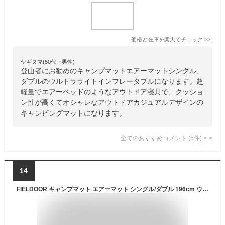
価格と在庫を
楽天
でチェック
>>
ヤギヌマ(50代・男性)
登山者にお勧めのキャンプマットエアーマットシングル、
ダブルのウルトラライトインフレータブルになります。超
軽量でエアーベッドのようなアウトドア寝具で、クッショ
ン性が高くてオシャレなアウトドアカジュアルデザインの
キャンピングマットになります。
全てのおすすめコメント
(
5
件)
>
14
FIELDOOR キャンプマット エアーマット シングル/ダブル 196cm ウルトラライト 超軽量 UL インフレータブル コンパクト 収納 軽い エアーベッド アウトドア寝具 キャンプマット キャンピングマット クッション アウトドアマット 登山 車中泊 ●[送料無料]