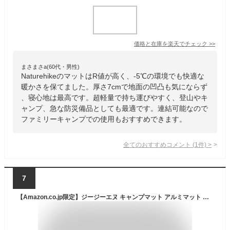
価格と在庫を
楽天
でチェック
>>
まさまさa(60代・男性)
NaturehikeのマットはR値が高く、-5℃の環境でも快適な
暖かさを保てました。厚さ7cmで地面の凹凸も気にならず
、寝心地は最高です。超軽量で持ち運びやすく、登山やキ
ャンプ、急な防災備品としても最適です。連結可能なので
ファミリーキャンプでの使用もおすすめできます。
全てのおすすめコメント
(
1
件)
>
7
【Amazon.co.jp限定】ジージーエヌ キャンプマット アルミマット アルミ アウトドアマット クッション シート 厚手 折りたたみ XPE グリーン