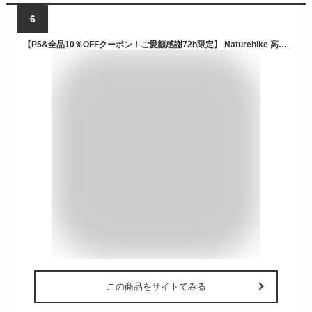
6
【P5&全品10％OFFクーポン！ご愛顧感謝72h限定】 Naturehike 高R値 エアーマット R3.2/R3.5 1人用/2人用 アウトドア -5°C使用可能 厚手 7cm 超軽量 連接可能 コンパクト キャンプ 登山 インフレーターマット 車中泊 テント泊 防水 防災 収納袋付き マミー型 長方形
この商品をサイトでみる