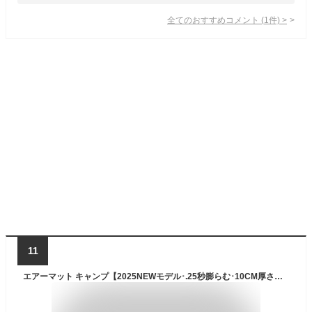
全てのおすすめコメント
(
1
件)
>
11
エアーマット キャンプ【2025NEWモデル･.25秒膨らむ･10CM厚さ】 足踏み式 R値4.0 厚手 枕付き 車中泊 防災 超軽量 コンパクト 防水 寝袋 持ち運び便利 簡単収納 災害マット 登山 キャンプ用品 テント 収納袋付き