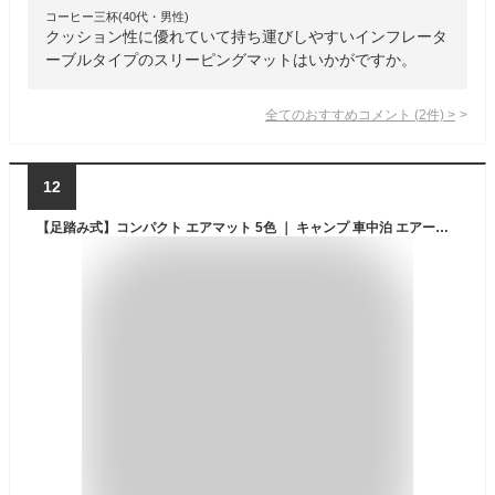
コーヒー三杯(40代・男性)
クッション性に優れていて持ち運びしやすいインフレータ
ーブルタイプのスリーピングマットはいかがですか。
全てのおすすめコメント
(
2
件)
>
12
【足踏み式】コンパクト エアマット 5色 ｜ キャンプ 車中泊 エアーマット 空気入れ必要なし 屋外での休憩にも エアーマット 登山 足踏み 枕付き ソロキャンプ ポンプ付き 収納袋付き オフィス 簡単収納 防水 送料無料 インフレータブル 防災マット