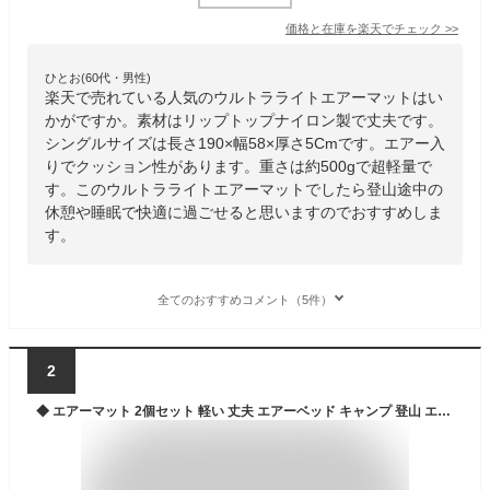
価格と在庫を
楽天
でチェック
>>
ひとお(60代・男性)
楽天で売れている人気のウルトラライトエアーマットはい
かがですか。素材はリップトップナイロン製で丈夫です。
シングルサイズは長さ190×幅58×厚さ5Cmです。エアー入
りでクッション性があります。重さは約500gで超軽量で
す。このウルトラライトエアーマットでしたら登山途中の
休憩や睡眠で快適に過ごせると思いますのでおすすめしま
す。
全てのおすすめコメント（5件）
2
◆ エアーマット 2個セット 軽い 丈夫 エアーベッド キャンプ 登山 エアマット ソロキャンプ コンパクト 防災 らくらく ハンドポンプ 足踏み式 軽量 テント 収納袋付き 車中泊 花見 山登り 休憩 簡単収納 送料無料 インフレータブル