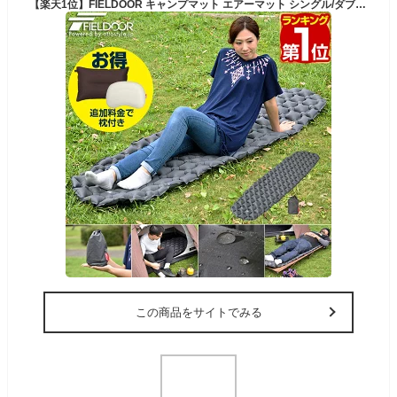
【楽天1位】FIELDOOR キャンプマット エアーマット シングル/ダブル 196cm ウルトラライト 超軽量 UL インフレータブル コンパクト 収納 軽い エアーベッド アウトドア寝具 キャンプマット キャンピングマット クッション アウトドアマット 登山 車中泊 ★[送料無料]
この商品をサイトでみる