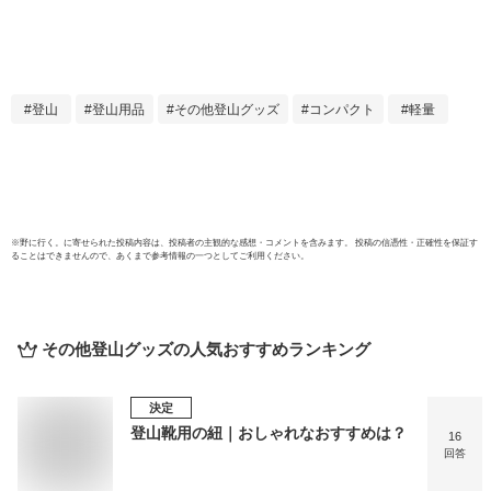
ル 196cm ウルトラ
ト ソ
ライト 超軽量 UL
ンパク
インフレータブル
らく
コンパクト 収納 軽
足踏み
い エアーベッド ア
ト 収
登山
登山用品
その他登山グッズ
コンパクト
軽量
ウトドア寝具 キャ
泊 花
ンプマット キャン
簡単
ピングマット クッ
イン
ション アウトドア
マット 登山 車中泊
★[送料無料]
※
野に行く。
に寄せられた投稿内容は、投稿者の主観的な感想・コメントを含みます。 投稿の信憑性・正確性を保証す
ることはできませんので、あくまで参考情報の一つとしてご利用ください。
その他登山グッズ
の人気おすすめランキング
決定
登山靴用の紐｜おしゃれなおすすめは？
16
回答