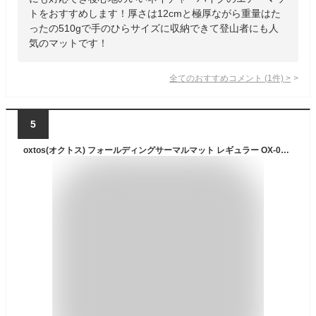
トをおすすめします！厚さは12cmと極厚ながら重量はた
ったの510gで手のひらサイズに収納できて登山者にも人
気のマットです！
全てのおすすめコメント
(
1
件)
>
5
oxtos(オクトス) フォールディングサーマルマット レギュラー OX-081【収納袋付】【登山 トレッキング キャンプ アウトドア テント泊 軽量 山岳 ツーリング サイクリング スポーツ ストレッチ 災害 防災 快適 折りたたみ 銀マット】