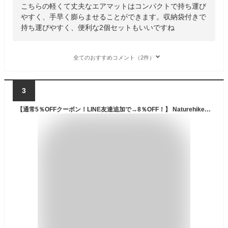
こちらの軽くて丈夫なエアマットはコンパクトで持ち運び
やすく、手早く膨らませることができます。収納袋付きで
持ち運びやすく、便利な2個セットもいいですね
全てのおすすめコメント（2件）
3
【通常5％OFFクーポン！LINE友達追加で→8％OFF！】 Naturehike 高R値 エアーマット R6.5 サイドウォール アウトドア -25°C使用可能 厚手 10cm 軽量 コンパクト キャンプ 登山 インフレーターマット マット 耐水加工 車中泊 テント泊 防水 保温性抜群 空気入れ袋付き