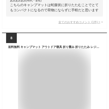
あみあみあみ(40代・女性)
こちらのキャンプマットは蛇腹状に折りたたむことでとて
もコンパクトになるので荷物にならずに手軽だと思います
全てのおすすめコメント
(
1
件)
>
8
送料無料 キャンプマット アウトドア寝具 折り畳み 折りたたみ レジャーシート クッション コンパクト ポータブル 携帯 収納袋付 軽量 シングル ピクニック ヨガ 仮眠 車中泊 昼寝 旅行 バーベキュー 屋外 屋内 お花見 運動会 防災 スリーピングマット ジャバラ ブルー グレ