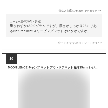
価格と在庫を
Amazon
でチェック
>>
コーヒー三杯(40代・男性)
重さわずか480.0グラムですが、厚さがしっかり25ミリあ
るNaturehikeのスリーピングマットはいかがですか。
全てのおすすめコメント
(
1
件)
>
10
MOON LENCE キャンプ マット アウトドアマット 極厚25mm レジャーマット テントマット 車中泊 防災 登山 収納袋/ゴムバンド付き 防水/超軽量/断熱