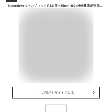
Naturehike キャンプ マット R3.0 厚さ25mm 480g超軽量 高反発 防潮防湿 シングル ソロキャンプ 登山 折り畳み 厚手 アウトドア コンパクト 持ち運び便利 耐久性 レジャーシート 通気 収納袋付き/IXPE素材 車中泊 寝袋マット ピクニック用 スリーピングマット バイク 自転車ツーリング 防災 災害 (グリーン)
この商品をサイトでみる