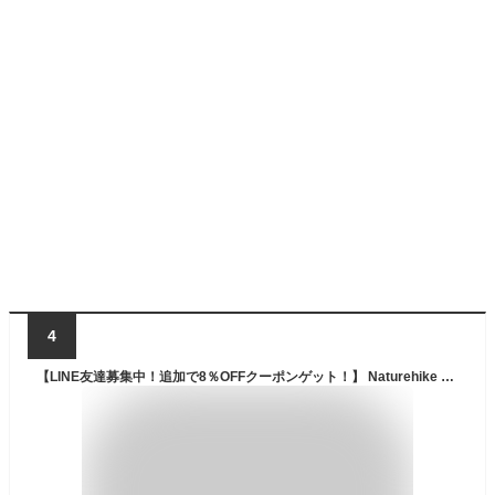
4
【LINE友達募集中！追加で8％OFFクーポンゲット！】 Naturehike 高R値 エアーマット R4.6/R5.8/R8.8 アウトドア -10°C/-20°C/-30°C使用可能 厚手 8cm/12cm 超軽量 連接可能 コンパクト キャンプ 登山 インフレーターマット マット 耐水 車中泊 テント泊 防水 防災