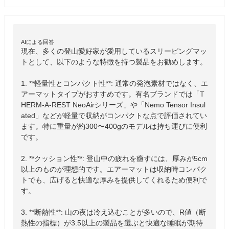
AIによる回答
現在、多くの登山愛好家が愛用しているスリーピングマッ
トとして、以下のような特徴を持つ製品をお勧めします。

1. **軽量性とコンパクト性**: 通常の発泡素材ではなく、エ
アーマットタイプがおすすめです。有名ブランドでは「T
HERM-A-REST NeoAirシリーズ」や「Nemo Tensor Insul
ated」などが軽量で収納がコンパクトな点で評価されてい
ます。特に重量が約300〜400gのモデルは持ち運びに便利
です。

2. **クッション性**: 登山中の疲れを癒すには、厚みが5cm
以上のものが理想的です。エアーマットは収納時コンパク
トでも、広げると快適な厚みを提供してくれるため便利で
す。

3. **断熱性**: 山の夜は冷え込むことが多いので、R値（断
熱性の指標）が3.5以上の製品を選ぶと快適な睡眠が期待