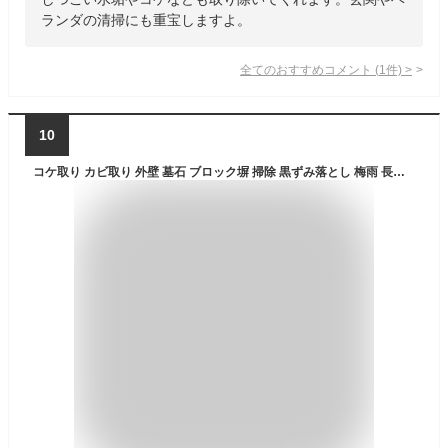
ランダの清掃にも重宝しますよ。
全てのおすすめコメント
(
1
件)
>
10
コケ取り カビ取り 外壁 墓石 ブロック塀 掃除 黒ずみ落とし 梅雨 長雨 こけ かび 黒ずみ 対策 便利 グッズ コケカビ取り スプレー式 苔 黴 ベランダ 手すり 門柱 玄関 コンクリート コケ カビ 除去 大掃除 そうじ 簡単 落ちる 掃除用品 トーヤク 420ml 日本製 おまけ付