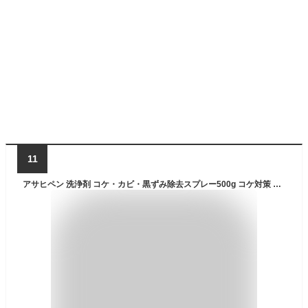
11
アサヒペン 洗浄剤 コケ・カビ・黒ずみ除去スプレー500g コケ対策 カビ対策 黒ずみ対策 藻除 強力洗浄 屋外 玄関 コンクリート レンガ 外壁 へい 塀 泡洗浄 垂れにくい 日本製