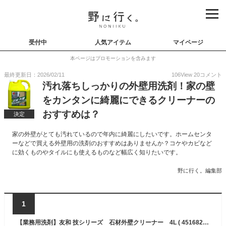
受付中
人気アイテム
マイページ
本ページはプロモーションを含みます
最終更新日：2026/02/11
106
View
20
コメント
汚れ落ちしっかりの外壁用洗剤！家の壁
をカンタンに綺麗にできるクリーナーの
おすすめは？
決定
家の外壁がとても汚れているので年内に綺麗にしたいです。ホームセンタ
ーなどで買える外壁用の洗剤のおすすめはありませんか？コケやカビなど
に効くものやタイルにも使えるものなど幅広く知りたいです。
野に行く。編集部
1
【業務用洗剤】友和 技シリーズ 石材外壁クリーナー 4L ( 4516825003400 )