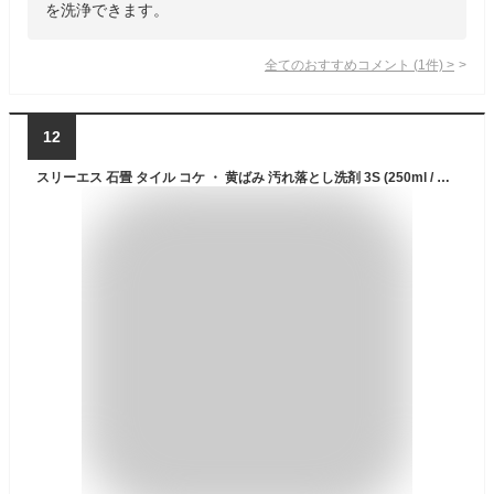
を洗浄できます。
全てのおすすめコメント
(
1
件)
>
12
スリーエス 石畳 タイル コケ ・ 黄ばみ 汚れ落とし洗剤 3S (250ml / 専用ブラシ1個つき) 玄関 床 外床 外壁 サイディング 水垢 排気ガス 黒ずみ カビ 青藻 コケ の洗浄 日本製