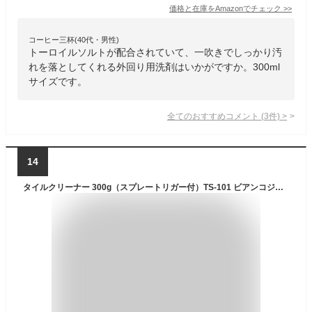
価格と在庫を
Amazon
でチェック
>>
コーヒー三杯(40代・男性)
トーロイルソルトが配合されていて、一吹きでしっかり汚
れを落としてくれる外回り用洗剤はいかがですか。300ml
サイズです。
全てのおすすめコメント
(
3
件)
>
14
タイルクリーナー 300g（スプレートリガー付）TS-101 ビアンコジャパン 玄関 タイル 掃除 ブラシ 業務用 外壁 クリーナー 床タイル 玄関掃除 タイル洗浄 タイル洗剤 サビ落とし タイル用洗剤 タイル磨き 洗剤 黒ずみ