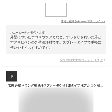
価格と在庫を
Amazon
でチェック
>>
ハニービーナス(60代・女性)
外壁についたホコリや水アカなど、すっきりきれいに落と
すアサヒペンの外壁洗浄材です。スプレータイプで手軽に
使いやすくおすすめです。
全てのおすすめコメント
(
1
件)
>
9
玄関 外壁 ベランダ用 洗浄スプレー 400ml｜泡タイプ 水アカ コケ 強力除去｜リンゴ酸配合 弱酸性 L’CREST コメリ (玄関・外壁・ベランダ用)