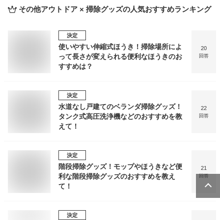
その他アウトドア × 掃除グッズ
の人気おすすめランキング
決定
使いやすい伸縮式ほうき！掃除場所によ
20
って長さが変えられる便利なほうきのお
回答
すすめは？
決定
水道なし戸建てのベランダ掃除グッズ！
22
タンク式高圧洗浄機などのおすすめを教
回答
えて！
決定
階段掃除グッズ！モップやほうきなど便
21
利な階段掃除グッズのおすすめを教え
回答
て！
決定