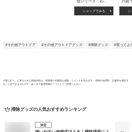
技シリーズ 石材外
円超
壁クリーナー 4L (
象】
ショップでみる
シ
4516825003400 )
友和
石材
ー 4L
45168
その他アウトドア
その他アウトドアグッズ
掃除グッズ
買ってよ
※
野に行く。
に寄せられた投稿内容は、投稿者の主観的な感想・コメントを含みます。 投稿の信憑性・正確性を保証す
ることはできませんので、あくまで参考情報の一つとしてご利用ください。
掃除グッズ
の人気おすすめランキング
決定
使いやすい伸縮式ほうき！掃除場所によ