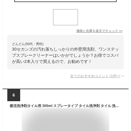
価格と在庫を
楽天
でチェック
>>
どんどん(50代・男性)
30セカンズの汚れ落ちしっかりの外壁用洗剤、ワンステッ
プスプレークリーナーはいかがでしょうか？お得でコスパ
が高い2本入りで買えるので、お勧めです！
全てのおすすめコメント
(
1
件)
>
6
復活洗浄剤タイル用 300ml スプレータイプ タイル洗浄剤 タイル 洗浄剤 外壁クリーナー 釉薬タイル専用 玄関ポーチ用 黒ずみ除去 業務用洗剤 塩素不使用 安全施工 シーリング材汚れ対応 強力洗浄 住宅用 簡単施工 汚れ落とし 酸性 人気 艶 ツヤ タイル 除去 洗浄液 ブリード