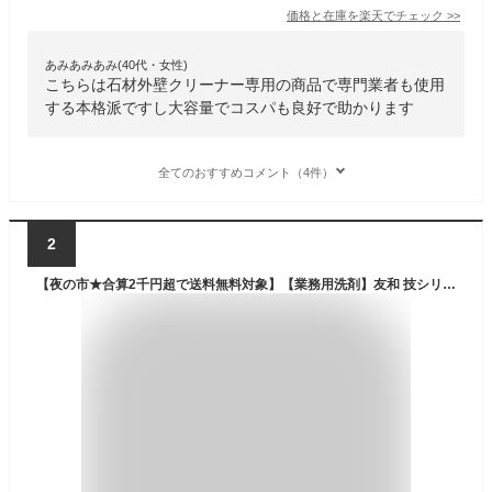
価格と在庫を
楽天
でチェック
>>
あみあみあみ(40代・女性)
こちらは石材外壁クリーナー専用の商品で専門業者も使用
する本格派ですし大容量でコスパも良好で助かります
全てのおすすめコメント（4件）
2
【夜の市★合算2千円超で送料無料対象】【業務用洗剤】友和 技シリーズ 石材外壁クリーナー 4L ( 4516825003400 )