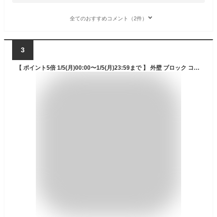
全てのおすすめコメント（2件）
3
【 ポイント5倍 1/5(月)00:00〜1/5(月)23:59まで 】 外壁 ブロック コケ取り剤 スプレー アズマジック CH865 アズマ工業 | 強力 苔 コケ 苔取り コケ取り コケ落とし 除去 クリーナー 屋外 屋外用 ベランダ 壁 塀 エクステリア コンクリート