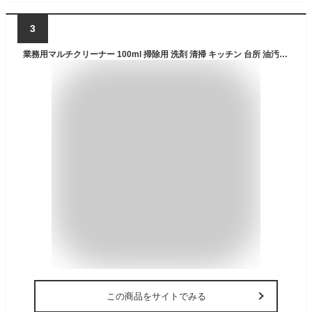
3
業務用マルチクリーナー 100ml 掃除用 洗剤 清掃 キッチン 台所 油汚れ カーペット ソファ テーブル 車内 洗車 外壁清掃 革製品 壁紙 腕時計 テレビ 窓ガラス パソコン PC 畳 白木 タイル 除菌 オーブ・テック スーパーブラストオフ
この商品をサイトでみる