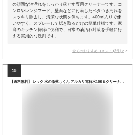
の頑固な油汚れをしっかり落とす専用クリーナーです。コ
ンロやレンジフード、壁面などに付着したベタつき汚れを
スッキリ除去し、清潔な状態を保ちます。400ml入りで使
いやすく、スプレーして拭き取るだけの簡単仕様です。家
庭のキッチン掃除に便利で、日常の油汚れ対策を手軽に行
える実用的な洗剤です。
全てのおすすめコメント
(
3
件)
>
15
【送料無料】 レック 水の激落ちくん アルカリ電解水100％クリーナー 400ml ( 掃除 除菌 スプレー 激落ちくん 激落ち 詰め替え 詰め換え キッチン 台所 レンジ 冷蔵庫 油汚れ トイレ 消臭 汚れ )