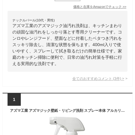
価格と在庫を
Amazon
でチェック
>>
ナックルバール(10代・男性)
アズマ工業のアズマジック油汚れ洗剤は、キッチンまわり
の頑固な油汚れをしっかり落とす専用クリーナーです。コ
ンロやレンジフード、壁面などに付着したベタつき汚れを
スッキリ除去し、清潔な状態を保ちます。400ml入りで使
いやすく、スプレーして拭き取るだけの簡単仕様です。家
庭のキッチン掃除に便利で、日常の油汚れ対策を手軽に行
える実用的な洗剤です。
全てのおすすめコメント
(
3
件)
>
1
アズマ工業 アズマジック壁紙・リビング洗剤 スプレー本体 アルカリ性 壁紙の汚れをスッキリ落とす！ プロ推奨強力洗剤 手アカ 黒ズミ ヤニ クレヨン 油はね 400ml CH896