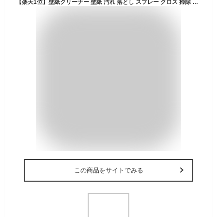
【楽天1位】壁紙クリーナー 壁紙 汚れ 落とし スプレー クロス 掃除 洗剤 ヤニ 黄ばみ 黒ずみ 手垢 落書き 日本製 泡タイプ 密着泡 無臭 天然由来 賃貸 原状回復 自分で 業者いらず 簡単掃除 時短 入居前掃除 引越し準備 壁紙リセット 最強クラス 強力洗浄 壁紙洗剤
この商品をサイトでみる