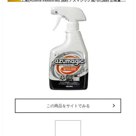
アズマ工業(Azuma Industrial) 洗剤 アズマジック油汚れ洗剤 正味量:400㎖ キッチンまわりの油汚れを落とす CH862
この商品をサイトでみる