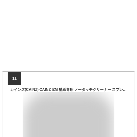
11
カインズ(CAINZ) CAINZ IZM 壁紙専用 ノータッチクリーナー スプレー 300g アルカリ性 除菌成分配合 ビニールクロス専用 ヤニ 手垢 油汚れ