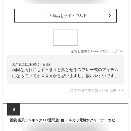
この商品をサイトでみる
価格と在庫を
Amazon
でチェック
>>
天津飯に転身(20代・女性)
頑固な汚れにもすっきりと落とせるスプレー式のアイテム
になっていてオススメかと思いますし、扱いやすいです。
全てのおすすめコメント
(
1
件)
>
8
福袋 楽天ランキング333週間超1位 アルカリ電解水クリーナー 水ピカ 300ml スプレー ＋ 水ピカジェル 200g セット 大掃除 除菌 消臭 マルチクリーナー コンロ 油汚れ フローリング 壁紙 タバコ ヤニ落とし スチームクリーナー洗剤不要