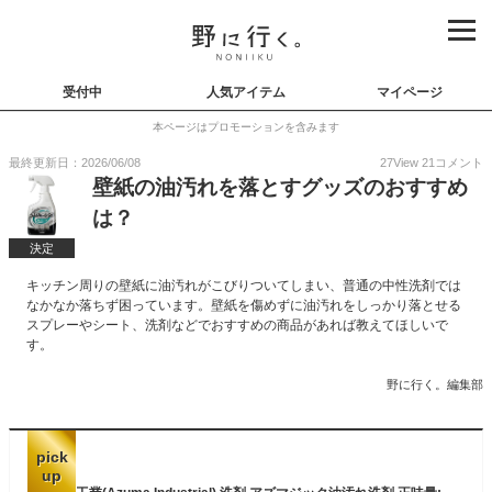
受付中
人気アイテム
マイページ
本ページはプロモーションを含みます
最終更新日：2026/06/08
27
View
21
コメント
壁紙の油汚れを落とすグッズのおすすめ
は？
決定
キッチン周りの壁紙に油汚れがこびりついてしまい、普通の中性洗剤では
なかなか落ちず困っています。壁紙を傷めずに油汚れをしっかり落とせる
スプレーやシート、洗剤などでおすすめの商品があれば教えてほしいで
す。
野に行く。編集部
pick
up