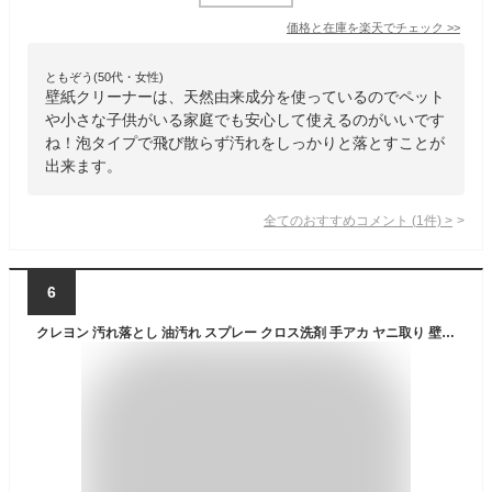
価格と在庫を
楽天
でチェック
>>
ともぞう(50代・女性)
壁紙クリーナーは、天然由来成分を使っているのでペット
や小さな子供がいる家庭でも安心して使えるのがいいです
ね！泡タイプで飛び散らず汚れをしっかりと落とすことが
出来ます。
全てのおすすめコメント
(
1
件)
>
6
クレヨン 汚れ落とし 油汚れ スプレー クロス洗剤 手アカ ヤニ取り 壁紙洗剤 植物由来壁紙クロスクリーナー 【代引き・同梱不可】