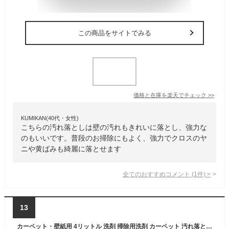
この商品をサイトでみる
価格と在庫を
楽天
でチェック
>>
KUMIKAN(40代・女性)
こちらの汚れ落としは壁の汚れもきれいに落とし、強力な
のもいいです。普段のお掃除にもよく、強力でクロスのヤ
ニや黄ばみも綺麗に落とせます
全てのおすすめコメント
(
1
件)
>
13
カーペット・壁紙用 4リットル 洗剤 掃除用洗剤 カーペット 汚れ落とし 洗浄剤 コーヒー ワイン 油汚れ シミ取り オーブ・テック スペースショット