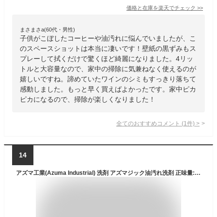
価格と在庫を
楽天
でチェック
>>
まさまさa(60代・男性)
子供がこぼしたコーヒーや油汚れに悩んでいましたが、こ
のスペースショットは本当に凄いです！壁紙の黒ずみもス
プレーして拭くだけで驚くほど綺麗になりました。4リッ
トルと大容量なので、家中の掃除に気兼ねなく使えるのが
嬉しいですね。諦めていたワインのシミもすっきり落ちて
感動しました。もっと早く買えばよかったです。家中ピカ
ピカになるので、掃除が楽しくなりました！
全てのおすすめコメント
(
1
件)
>
14
アズマ工業(Azuma Industrial) 洗剤 アズマジック油汚れ洗剤 正味量:400㎖ キッチンまわりの油汚れを落とす CH862