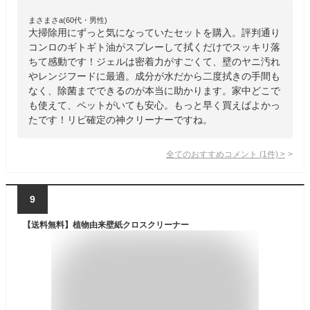
まさまさa(60代・男性)
大掃除用にずっと気になっていたセットを購入。評判通り
コンロのギトギト油がスプレーして拭くだけでスッキリ落
ちて感動です！ジェルは密着力がすごくて、壁のヤニ汚れ
やレンジフードに最適。成分が水だから二度拭きの手間も
なく、除菌までできるのが本当に助かります。家中どこで
も使えて、ペットがいても安心。もっと早く買えばよかっ
たです！リピ確定の神クリーナーですね。
全てのおすすめコメント
(
1
件)
>
9
【送料無料】植物由来壁紙クロスクリーナー