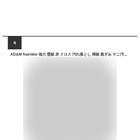
4
AD&M fournine 強力 壁紙 床 クロス 汚れ落とし 掃除 黒ずみ ヤニ汚れ クリーナー 無香料 300ml×2本セット【二度拭き不要】天然成分100%で環境に優しい