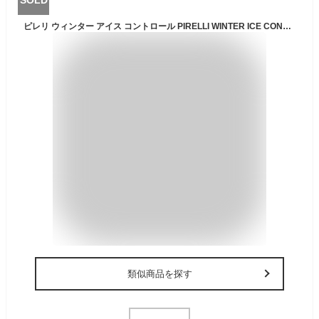
ピレリ ウィンター アイス コントロール PIRELLI WINTER ICE CONTROL 185/65R14 86Q トヨタ 純正スチール フルホイールキャップ付 5.5Jx14 +45 4/100 シルバー(銀色)系 スプリンターカリブ カローラ スパシオ カローラ アクシオ カローラ カリーナ カローラ フィールダー
類似商品を探す