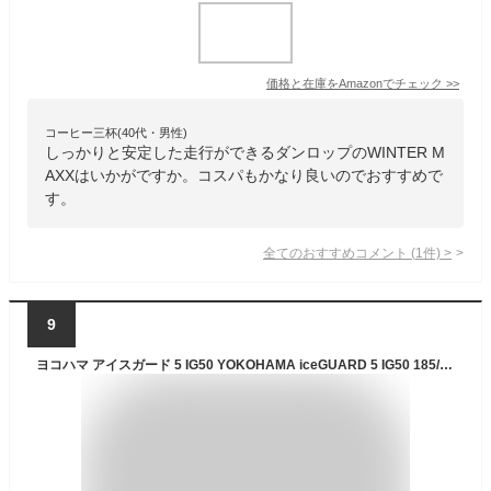
価格と在庫を
Amazon
でチェック
>>
コーヒー三杯(40代・男性)
しっかりと安定した走行ができるダンロップのWINTER M
AXXはいかがですか。コスパもかなり良いのでおすすめで
す。
全てのおすすめコメント
(
1
件)
>
9
ヨコハマ アイスガード 5 IG50 YOKOHAMA iceGUARD 5 IG50 185/60R14 82Q ポロ 純正スチール〈キャップ無〉 6Jx14 +43 5/100 ブラック(黒色)系 ポロ