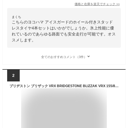
価格と在庫を
楽天
でチェック
>>
まくち
こちらのヨコハマ アイスガードのホイール付きスタッド
レスタイヤ4本セットはいかがでしょうか。氷上性能に優
れているのであらゆる路面でも安全走行が可能です。オス
スメします。
全てのおすすめコメント（3件）
2
ブリヂストン ブリザック VRX BRIDGESTONE BLIZZAK VRX 155/80R13 79Q 10スポークタイプ 1P 4.5Jx13 +35 4/100 ガンメタ系 プラッツ パッソ マーチ ヴィッツ ブーン カローラ ロゴ