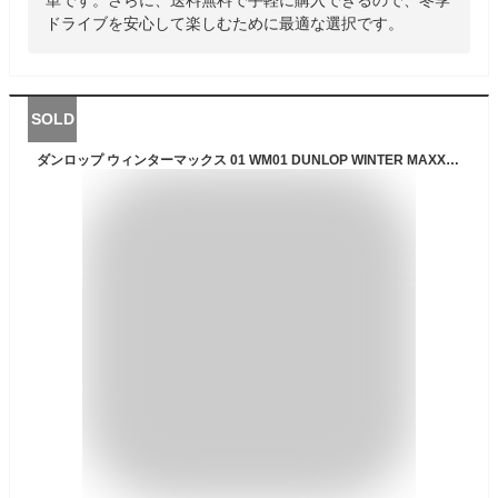
ドライブを安心して楽しむために最適な選択です。
SOLD
ダンロップ ウィンターマックス 01 WM01 DUNLOP WINTER MAXX 01 WM01 185/65R14 86Q 5Wスポークタイプ 1P 5.5Jx14 +45 4/100 シルバー(銀色)系 モビリオ モビリオ スパイク ラシーン カローラ スパシオ