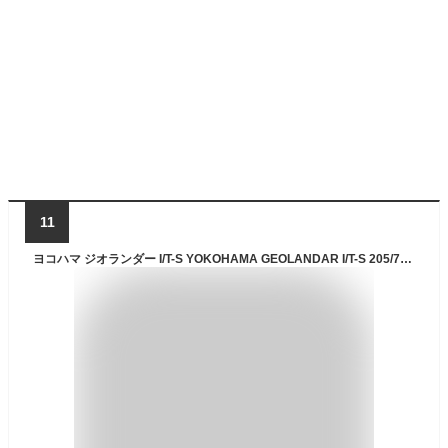
11
ヨコハマ ジオランダー I/T-S YOKOHAMA GEOLANDAR I/T-S 205/70R15 96Q マルチスチール 〈キャップ無〉 6Jx15 +45 4/100 114.3 シルバー(銀色)系 CR-V