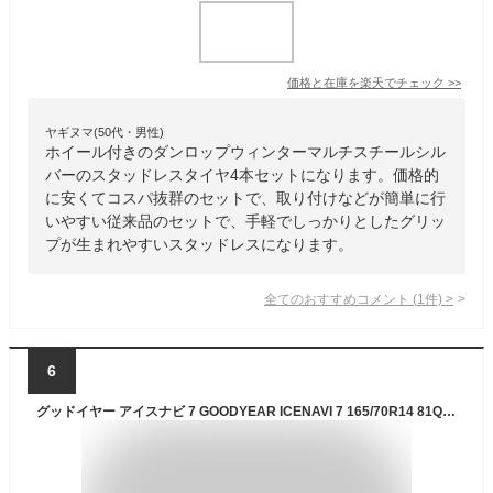
価格と在庫を
楽天
でチェック
>>
ヤギヌマ(50代・男性)
ホイール付きのダンロップウィンターマルチスチールシル
バーのスタッドレスタイヤ4本セットになります。価格的
に安くてコスパ抜群のセットで、取り付けなどが簡単に行
いやすい従来品のセットで、手軽でしっかりとしたグリッ
プが生まれやすいスタッドレスになります。
全てのおすすめコメント
(
1
件)
>
6
グッドイヤー アイスナビ 7 GOODYEAR ICENAVI 7 165/70R14 81Q マルチスチール 〈センターハブキャップ付〉 5Jx14 +39 4/100 114.3 シルバー(銀色)系 パッソ ポルテ スイフト ブーン iQ ヴィッツ マーチ アクア スペイド