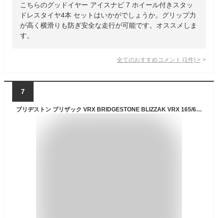
こちらのグッドイヤー アイスナビ 7 ホイール付きスタッ
ドレスタイヤ4本 セットはいかがでしょうか。グリップ力
が高く横滑りも防ぎ安全な走行が可能です。オススメしま
す。
全てのおすすめコメント
(
1
件)
>
7
ブリヂストン ブリザック VRX BRIDGESTONE BLIZZAK VRX 165/65R14 79Q マルチスチール 〈キャップ無〉 5Jx14 +39 4/100 114.3 シルバー(銀色)系 トール デリカ D:2 ジャスティ タンク パッソ ルーミー デュエット エブリイ プラス