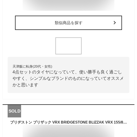
類似商品を探す
天津飯に転身(20代・女性)
4点セットのタイヤになっていて、使い勝手も良く過ごし
やすく、シンプルなブランドのものになっていてオススメ
かと思います
SOLD
ブリヂストン ブリザック VRX BRIDGESTONE BLIZZAK VRX 155/80R13 79Q マルチスチール 〈キャップ無〉 4Jx13 +40 4/100 110 114.3 シルバー(銀色)系 フレア クロスオーバー マーチ スプリンター カローラ ミラージュ ラピュタ ケイ