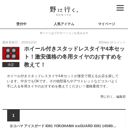
受付中
人気アイテム
マイページ
本ページはプロモーションを含みます
最終更新日：2025/12/10
80
View
15
コメント
ホイール付きスタッドレスタイヤ4本セッ
ト！激安価格の冬用タイヤのおすすめを
教えて！
決定
ホイール付きスタッドレスタイヤ4本セットが激安で買えるお店を探して
います。中古でもOKです。その他型落ちやアウトレットなどコスパよく
手に入る冬用タイヤのおすすめを教えてください！価格重視です。
野に行く。編集部
1
ヨコハマ アイスガード IG91 YOKOHAMA iceGUARD iG91 145/80R12 80/78N アクティ 純正スチール(キャップ無) 3.5Jx12 +40 4/100 シルバー(銀色)系 バモス ホビオ バモス アクティ トラック