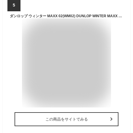
5
ダンロップ ウィンター MAXX 02(WM02) DUNLOP WINTER MAXX 02 165/65R14 79Q マルチスチール 〈キャップ無〉 5Jx14 +39 4/100 114.3 シルバー(銀色)系 YRV マックス ルーミー パルサー パッソ タンク リベルタビラ トッポ BJ ワイド アトレー エブリイ プラス ソシアル 4WD
この商品をサイトでみる