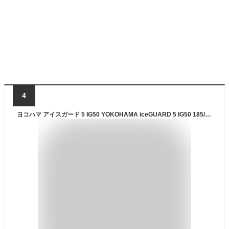
4
ヨコハマ アイスガード 5 IG50 YOKOHAMA iceGUARD 5 IG50 185/60R14 82Q ポロ 純正スチール〈キャップ無〉 6Jx14 +43 5/100 ブラック(黒色)系 ポロ