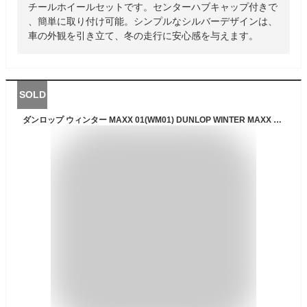
チールホイールセットです。センターハブキャップ付きで
、簡単に取り付け可能。シンプルなシルバーデザインは、
車の外観を引き立て、冬の走行に安心感を与えます。
SOLD
ダンロップ ウィンター MAXX 01(WM01) DUNLOP WINTER MAXX 01 155/80R13 79Q マルチスチール 〈センターハブキャップ付〉 5Jx13 +40 4/100 110 114.3 シルバー(銀色)系 サニー フレア クロスオーバー ヴィッツ マーチ シビック プロ ブーン プラッツ ロゴ ハスラー パッソ