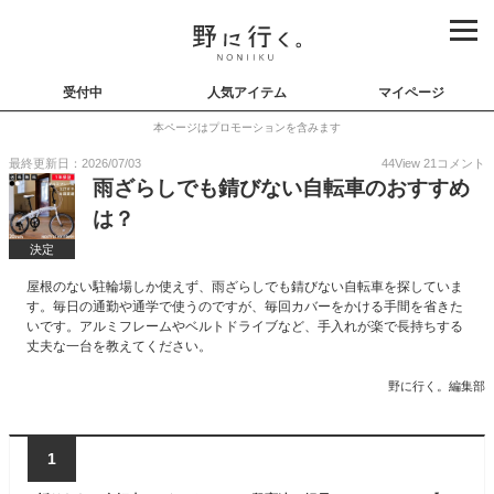
受付中
人気アイテム
マイページ
本ページはプロモーションを含みます
最終更新日：2026/07/03
44
View
21
コメント
雨ざらしでも錆びない自転車のおすすめ
は？
決定
屋根のない駐輪場しか使えず、雨ざらしでも錆びない自転車を探していま
す。毎日の通勤や通学で使うのですが、毎回カバーをかける手間を省きた
いです。アルミフレームやベルトドライブなど、手入れが楽で長持ちする
丈夫な一台を教えてください。
野に行く。編集部
1