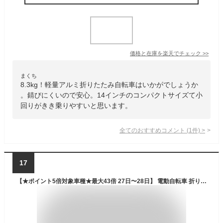
価格と在庫を
楽天
でチェック
>>
まくち
8.3kg！軽量アルミ折りたたみ自転車はいかがでしょうか
。錆びにくいので安心。14インチのコンパクトサイズて小
回りがきき乗りやすいと思います。
全てのおすすめコメント
(
1
件)
>
17
【★ポイント5倍対象車種★最大43倍 27日〜28日】 電動自転車 折り畳み式 26インチ 型式認定 手元スイッチ |電動アシスト自転車 子供乗せ 折りたたみ 折り畳み チャイルドシート装着可能 型式認定取得 送料無料 【AO260】