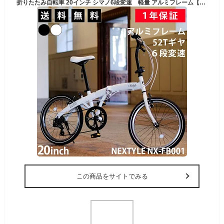
折りたたみ自転車 20インチ シマノ6段変速 軽量 アルミフレーム【メーカー直営店】SHIMANO 52Tフロントギア Vブレーキ 折り畳み自転車 通勤 通学 街乗り おしゃれ ミニベロ 小径車 ネクスタイル NEXTYLE NX-FB001 ブラック ホワイト
この商品をサイトでみる