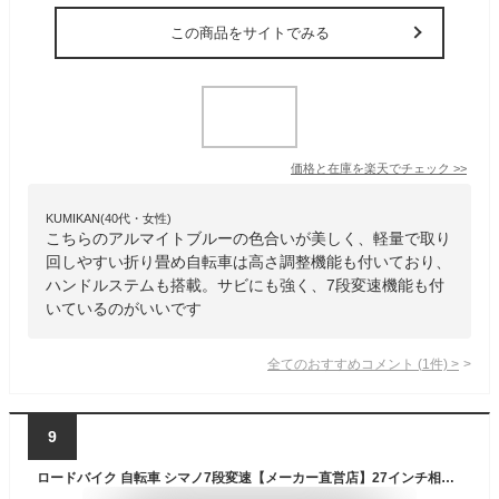
この商品をサイトでみる
価格と在庫を
楽天
でチェック
>>
KUMIKAN(40代・女性)
こちらのアルマイトブルーの色合いが美しく、軽量で取り
回しやすい折り畳め自転車は高さ調整機能も付いており、
ハンドルステムも搭載。サビにも強く、7段変速機能も付
いているのがいいです
全てのおすすめコメント
(
1
件)
>
9
ロードバイク 自転車 シマノ7段変速【メーカー直営店】27インチ相当 700C 700×28C タイヤ 軽量 アルミフレーム キャリパーブレーキ 60mmディープリム スタンド付き ロードレーサー スポーツバイク ブラック ホワイト ネクスタイル NEXTYLE RNX-7007