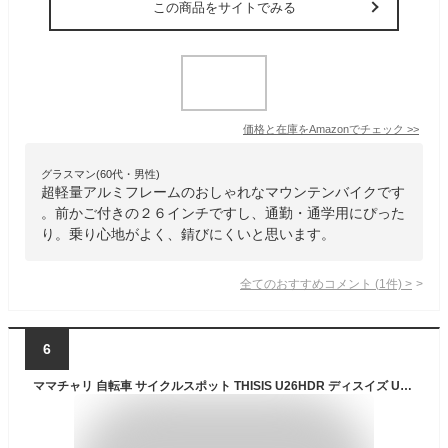
この商品をサイトでみる
価格と在庫を
Amazon
でチェック
>>
グラスマン(60代・男性)
超軽量アルミフレームのおしゃれなマウンテンバイクです
。前かご付きの２６インチですし、通勤・通学用にぴった
り。乗り心地がよく、錆びにくいと思います。
全てのおすすめコメント
(
1
件)
>
6
ママチャリ 自転車 サイクルスポット THISIS U26HDR ディスイズ U26HDR 26インチ [CS-THISIS U26HDR BAA]