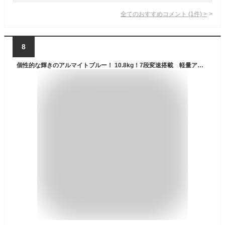
全てのおすすめコメント
(
1
件)
>
8
個性的な輝きのアルマイトブルー！ 10.8kg！7段変速搭載 軽量アルミ折りたたみ自転車 20インチ 高さ調整機能付きハンドルステム搭載 輪行 通勤 通学 街乗り RENAULT(ルノー) LIGHT10