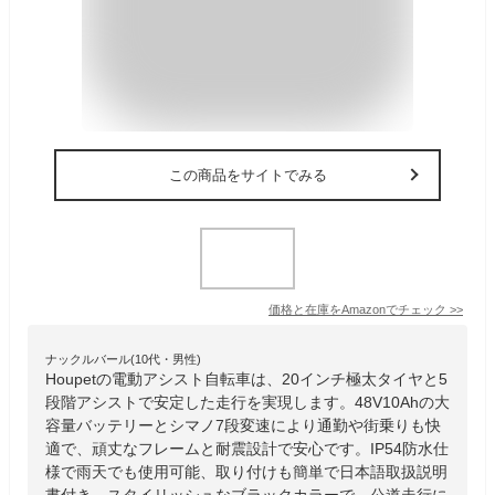
この商品をサイトでみる
価格と在庫を
Amazon
でチェック
>>
ナックルバール(10代・男性)
Houpetの電動アシスト自転車は、20インチ極太タイヤと5
段階アシストで安定した走行を実現します。48V10Ahの大
容量バッテリーとシマノ7段変速により通勤や街乗りも快
適で、頑丈なフレームと耐震設計で安心です。IP54防水仕
様で雨天でも使用可能、取り付けも簡単で日本語取扱説明
書付き。スタイリッシュなブラックカラーで、公道走行に