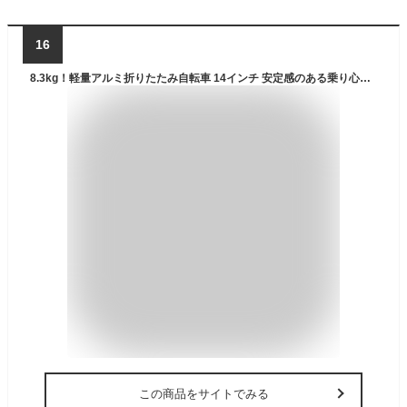
16
8.3kg！軽量アルミ折りたたみ自転車 14インチ 安定感のある乗り心地 高さ調整機能付き ハンドルステム搭載 輪行 通勤 通学 街乗り RENAULT(ルノー) LIGHT8
この商品をサイトでみる