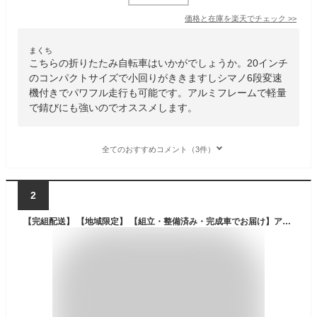
価格と在庫を
楽天
でチェック
>>
まくち
こちらの折りたたみ自転車はいかがでしょうか。20インチ
のコンパクトサイズで小回りがききますしシマノ6段変速
機付きでパワフル走行も可能です。アルミフレームで軽量
で錆びにも強いのでオススメします。
全てのおすすめコメント（3件）
2
【完組配送】 【地域限定】 【組立・整備済み・完成車でお届け】アルメイト ALUMATE S-TECH(サカモトテクノ) 自転車 27インチ 自転車 オートライト 6段変速 完組 完全組立 完成品 届いてすぐ乗れる カゴ カギ 泥除け シティサイクル アルミフレーム 自転車 新生活 通勤通学