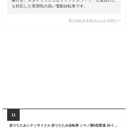
も対応した実用性の高い電動自転車です。
全てのおすすめコメント
(
1
件)
>
11
折りたたみシティサイクル 折りたたみ自転車 シマノ製6段変速 26インチ 前カゴ付き 自転車 ダイナモライト付き 後輪サークル錠 折畳機能付 シティサイクル 通学 通勤 街乗り (ホワイト)