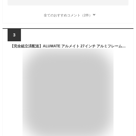
全てのおすすめコメント（2件）
3
【完全組立済配送】ALUMATE アルメイト 27インチ アルミフレーム オートライト付 シティサイクル シマノ外装6段変速 カゴ・カギ付き ローラーブレーキ 耐摩耗タイヤ装着！通勤 通学 お買い物に最適 (マッハブラック)