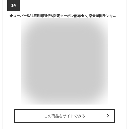
14
◆スーパーSALE期間P5倍&限定クーポン配布◆＼ 楽天週間ランキング1位／ PROVROS クロスバイク 自転車 26インチ シマノ6段変速 LEDライト ワイヤー錠 泥除け 付き スポーツ レディース メンズ 通勤 通学 街乗り お洒落 プロブロス P-701
この商品をサイトでみる