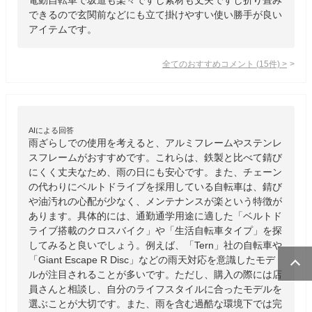
できるので玄関前などにも立て掛けやすい使い勝手が良い
アイテムです。
全てのおすすめコメント
(
15
件)
>
AIによる回答
雨ざらしでの使用を考えると、アルミフレームやステンレ
スフレームがおすすめです。これらは、鉄製と比べて錆び
にくく丈夫なため、雨の日にも安心です。また、チェーン
の代わりにベルトドライブを採用している自転車は、錆び
や油汚れの心配が少なく、メンテナンスが楽という特徴が
あります。具体的には、通勤通学用途に適した「ベルトド
ライブ搭載のクロスバイク」や「生活自転車タイプ」を探
してみると良いでしょう。例えば、「Tern」社の自転車や
「Giant Escape R Disc」などの雨天対応を意識したモデ
ルが注目されることが多いです。ただし、購入の際には店
員さんと相談し、自分のライフスタイルに合ったモデルを
選ぶことが大切です。また、雨を含む過酷な環境下では完