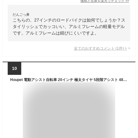
価格と在庫を
楽天
でチェック
>>
だんごっ鼻
こちらの、27インチのロードバイクは如何でしょうか？ス
タイリッシュでカッコいい、アルミフレームの軽量モデル
です。アルミフレームは錆びにくいですよ。
全てのおすすめコメント
(
1
件)
>
10
Houpet 電動アシスト自転車 20インチ 極太タイヤ 5段階アシスト 48V10Ah大容量バッテリー シマノ7段変速 頑丈性 耐震性 通勤 IP54防水 取り付け簡単 日本語取扱説明書 公道可 ブラック 005+