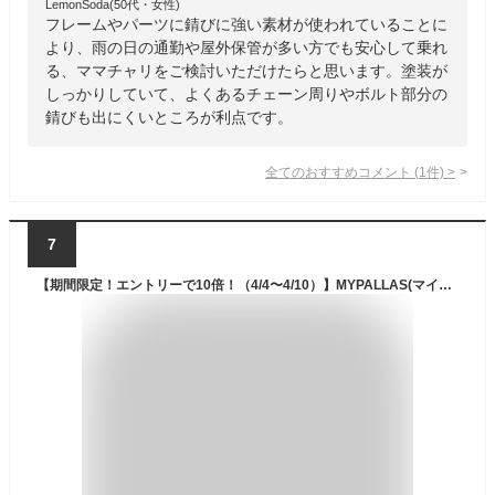
LemonSoda(50代・女性)
フレームやパーツに錆びに強い素材が使われていることに
より、雨の日の通勤や屋外保管が多い方でも安心して乗れ
る、ママチャリをご検討いただけたらと思います。塗装が
しっかりしていて、よくあるチェーン周りやボルト部分の
錆びも出にくいところが利点です。
全てのおすすめコメント
(
1
件)
>
7
【期間限定！エントリーで10倍！（4/4〜4/10）】MYPALLAS(マイパラス) 折畳シティサイクル26インチ ホワイト LEDオートライト 防錆 シマノ製 6段変速 ステンレスバスケット/リング錠付 自転車 通勤通学 MC550