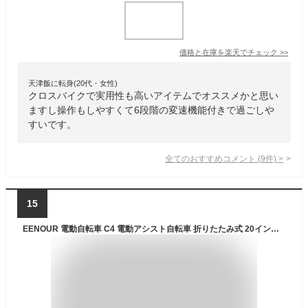
価格と在庫を
楽天
でチェック
>>
天津飯に転身(20代・女性)
クロスバイクで実用性も高いアイテムでオススメかと思い
ますし操作もしやすくて6段階の変速機能付きで過ごしや
すいです。
全てのおすすめコメント
(
9
件)
>
15
EENOUR 電動自転車 C4 電動アシスト自転車 折りたたみ式 20インチ 最大140km走行可能 5段アシスト 7段変速ギア サスペンション搭載 型式認定 軽量 ダブルディスクブレーキ 防水 頑丈 耐震性 通勤 街乗り アウトドア 前カゴ/ボトルケージ/テールライト/リアキャリアライト付き