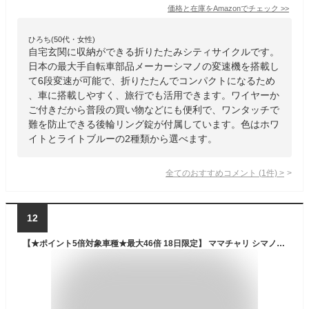
価格と在庫を
Amazon
でチェック
>>
ひろち(50代・女性)
自宅玄関に収納ができる折りたたみシティサイクルです。
日本の最大手自転車部品メーカーシマノの変速機を搭載し
て6段変速が可能で、折りたたんでコンパクトになるため
、車に搭載しやすく、旅行でも活用できます。ワイヤーか
ご付きだから普段の買い物などにも便利で、ワンタッチで
難を防止できる後輪リング錠が付属しています。色はホワ
イトとライトブルーの2種類から選べます。
全てのおすすめコメント
(
1
件)
>
12
【★ポイント5倍対象車種★最大46倍 18日限定】 ママチャリ シマノ6段変速搭載 26インチ |自転車本体 軽快車 シティサイクル ダイナモライト搭載 折りたたみ 折り畳み ギフト 送料無料 【MC266】