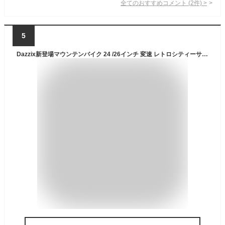
全てのおすすめコメント
(
2
件)
>
5
Dazzix新登場マウンテンバイク 24 /26インチ 変速 レトロシティーサイクル、 大人用クルージング自転車ディスクブレーキ 超軽量アルミフレーム 太いタイヤ 軽量 通勤 通学 街乗り 初心者 プレゼント 自転車調節可能なシート 男性 女性 初心者 (26インチ,シングルスピード/イエロー)