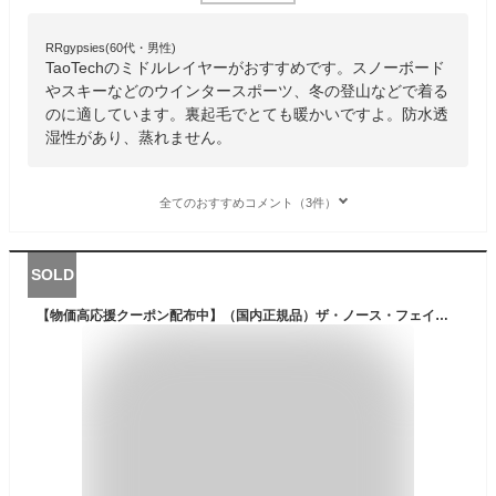
RRgypsies(60代・男性)
TaoTechのミドルレイヤーがおすすめです。スノーボード
やスキーなどのウインタースポーツ、冬の登山などで着る
のに適しています。裏起毛でとても暖かいですよ。防水透
湿性があり、蒸れません。
全てのおすすめコメント（3件）
SOLD
【物価高応援クーポン配布中】（国内正規品）ザ・ノース・フェイス レディース マウンテンバーサマイクロジャケット 2024〜25年秋冬モデル【 NLW72404 Mountain Versa Micro Jacket フリースジャケット THE NORTH FACE 】【翌日配達対象】【メール便不可】[自社]