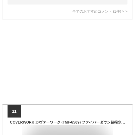
全てのおすすめコメント
(
1
件)
>
11
COVERWORK カヴァーワーク (TMF-6509) ファイバーダウン超撥水ベスト トップス レディース メンズ ユニセックス ミドルレイヤー アウター 中綿 【ワーク】 【作業用品】【防寒グッズ】