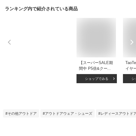
ランキング内で紹介されている商品
【スーパーSALE期
TaoT
間中 P5倍&クーポ
イヤ
ン配布】テスラ ジ
ク シ
ショップでみる
シ
ップシャツ 長袖 レ
ード 
ディース UVカット
ドレ
速乾 軽量保温 防風
撥水 
1/4ジップ ハーフジ
ポー
ップアップ ミドル
レイヤー アウトド
その他アウトドア
アウトドアウェア・シューズ
レディースアウトド
ア ゴルフ ランニン
グウェア スポーツ
ウェア TSLA
XKZ04/06