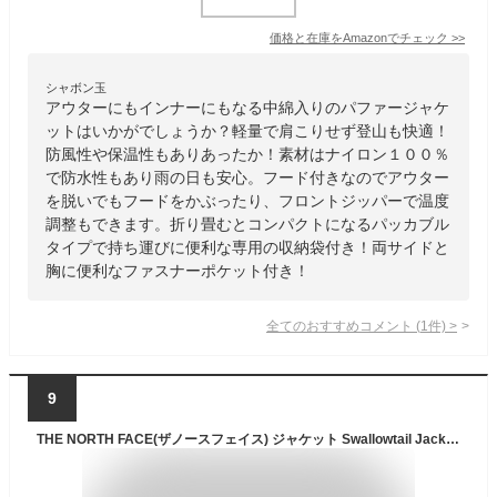
価格と在庫を
Amazon
でチェック
>>
シャボン玉
アウターにもインナーにもなる中綿入りのパファージャケ
ットはいかがでしょうか？軽量で肩こりせず登山も快適！
防風性や保温性もありあったか！素材はナイロン１００％
で防水性もあり雨の日も安心。フード付きなのでアウター
を脱いでもフードをかぶったり、フロントジッパーで温度
調整もできます。折り畳むとコンパクトになるパッカブル
タイプで持ち運びに便利な専用の収納袋付き！両サイドと
胸に便利なファスナーポケット付き！
全てのおすすめコメント
(
1
件)
>
9
THE NORTH FACE(ザノースフェイス) ジャケット Swallowtail Jacket アーバンネイビー/ダックグリーン M