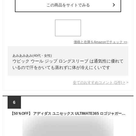
この商品をサイトでみる
価格と在庫を
Amazon
でチェック
>>
あみあみあみ(40代・女性)
ウビック ウール ジップ ロングスリーブ は通気性に優れて
いるので汗をかいても蒸れずに体が冷えにくいです
全てのおすすめコメント
(
1
件)
>
6
【50％OFF】 アディダス ユニセックス ULTIMATE365 ロゴジャガード 裏フリース ストレッチ 長袖 クルーネック プルオーバー KRK30 [2024年モデル] ゴルフウェア [秋冬モデル] 特価