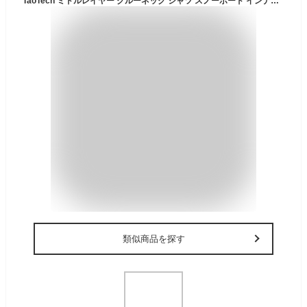
TaoTech ミドルレイヤー クルーネック シャツ スノーボード インナー ミッドレイヤー スキー 撥水 保温 裏起毛 スポーツ 送料無料
類似商品を探す