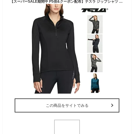
【スーパーSALE期間中 P5倍&クーポン配布】テスラ ジップシャツ 長袖 レディース UVカット 速乾 軽量保温 防風 1/4ジップ ハーフジップアップ ミドルレイヤー アウトドア ゴルフ ランニングウェア スポーツウェア TSLA XKZ04/06
この商品をサイトでみる