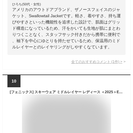
ひろち(50代・女性)
アメリカのアウトドアブランド、ザノースフェイスのジャ
ケット、Swallowtail Jacketです。軽さ、着やすさ、持ち運
びやすさといった機能性を追求した設計で、肌面はグリッ
ド構造になっているため、汗をかいても生地が肌にまとわ
りつくことなく、スタッフサック付きだから携帯に便利で
、袖下を中心にゆとりを持たせているため、保温用のミド
ルレイヤーとのレイヤリングがしやすくなています。
全てのおすすめコメント
(
1
件)
>
10
[フェニックス] スキーウェア ミドルレイヤー レディース ＜2025＞ESW24LS50 / Gold Accent 1/2 Zip Tee PH9900/BLACK L