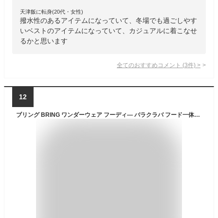
天津飯に転身(20代・女性)
撥水性のあるアイテムになっていて、冬場でも過ごしやす
いベストのアイテムになっていて、カジュアルに着こなせ
るかと思います
全てのおすすめコメント
(
3
件)
>
12
ブリング BRING ワンダーウェア フーディ— バラクラバ フード一体型 目だし パーカー オールジェンダー ニット セーター ベースレイヤー ミドルレイヤー メリノウール WUNDERWEAR HOODIE BW0503 BW0500【サステナブル素材】【リサイクル素材】