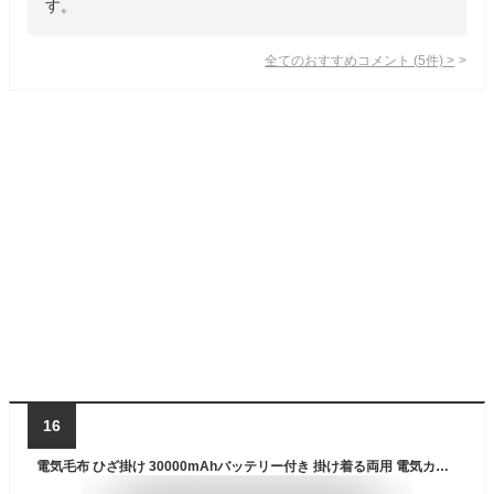
す。
全てのおすすめコメント
(
5
件)
>
16
電気毛布 ひざ掛け 30000mAhバッテリー付き 掛け着る両用 電気カーペット ヒーター7枚内蔵 3段階調温 起毛加工 肌触りがいい USB給電 速暖 防寒対策 男女兼用 軽量 アウトドア 丸洗い可 100日間保証 2024改良版