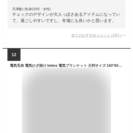
天津飯に転身(20代・女性)
チェックのデザインが大人っぽさあるアイテムになってい
て、過ごしやすいですし、冬場にも良いかと思います。
全てのおすすめコメント
(
1
件)
>
12
電気毛布 電気ひざ掛け Intime 電気ブランケット 大判サイズ 160*80cm 9箇所発熱エリア 速暖 3段階温度調節 着る電気毛布 フランネル素材 ファスナー式 肩掛け毛布 電気敷き毛布 USB給電式 軽量 省エネ 洗濯機丸洗い USB電気ブランケット 暖房器具 防寒対策 掛け敷き兼用 自宅 オフィス用 ふわふわ プレゼント 男女兼用 (グレー)