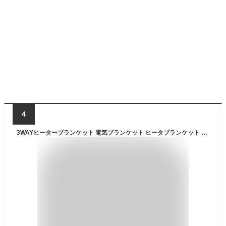
4
3WAYヒーターブランケット 電気ブランケット ヒータブランケット ブランケット 電気毛布 電気ひざ掛け 膝掛け ひざ掛け 肩掛け アウトドア USB電源 クリスマス RELICIA TOHO