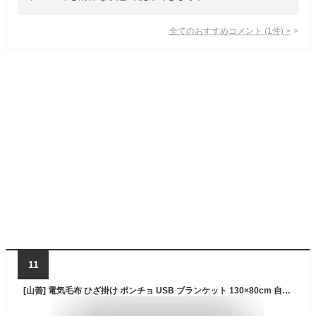
全てのおすすめコメント
(
1
件)
>
11
[山善] 電気毛布 ひざ掛け ポンチョ USB ブランケット 130×80cm 自動オフタイマー付き 洗える 肩掛け チェック柄 ブルー系 YHK-US43(TQ)