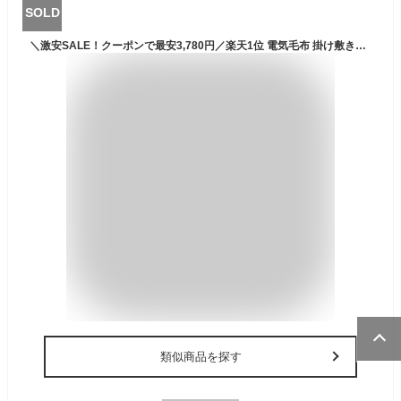
SOLD
＼激安SALE！クーポンで最安3,780円／楽天1位 電気毛布 掛け敷き兼用 電気ひざ掛け ブランケット USB給電タイプ 40000mAh 5WAY 110x132cm 大判 3段階温度調節 ヒーターブランクケット オフィス 羽織る毛布 着る毛布 ふわふわ 膝掛け 冷え予防 暖かい プレゼント
類似商品を探す