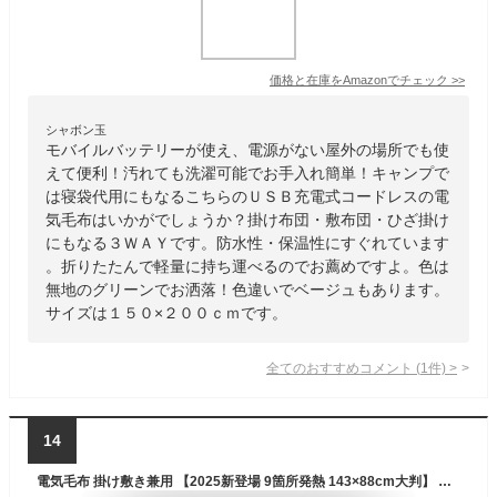
価格と在庫を
Amazon
でチェック
>>
シャボン玉
モバイルバッテリーが使え、電源がない屋外の場所でも使
えて便利！汚れても洗濯可能でお手入れ簡単！キャンプで
は寝袋代用にもなるこちらのＵＳＢ充電式コードレスの電
気毛布はいかがでしょうか？掛け布団・敷布団・ひざ掛け
にもなる３ＷＡＹです。防水性・保温性にすぐれています
。折りたたんで軽量に持ち運べるのでお薦めですよ。色は
無地のグリーンでお洒落！色違いでベージュもあります。
サイズは１５０×２００ｃｍです。
全てのおすすめコメント
(
1
件)
>
14
電気毛布 掛け敷き兼用 【2025新登場 9箇所発熱 143×88cm大判】 USB/DC給電 電気ブランケット 電気ひざ掛け 22800mAhバッテリー付 3段階温度調節 MAX65℃ 日本製ヒーター 6Hタイマー 肩掛け 膝掛け 敷毛布 腰巻き ダニ退治 切り忘れ防止 丸洗い可 防寒対策 暖房器具 速暖 ブランケット 省エネ キャンプ 車中泊 アウトドア オフィス (グレー バッテリー付き)