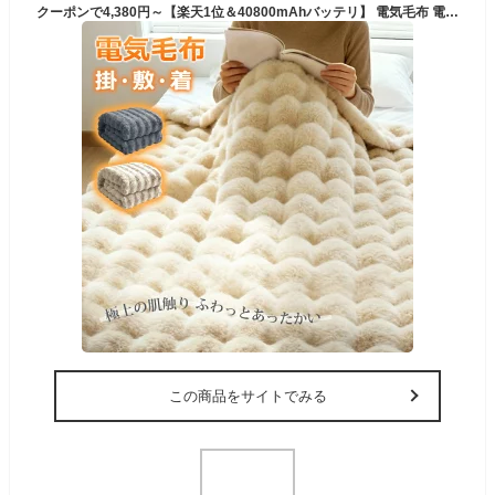
クーポンで4,380円～【楽天1位＆40800mAhバッテリ】 電気毛布 電気ひざ掛け 着る毛布 フランネル裏起毛 USB給電式 電気ブランケット 5WAY オフィス おうち時間 ひざ掛け ヒーターブランケット 120x98cm 3段階温度調節 膝掛け 冷え予防 御歳暮
この商品をサイトでみる