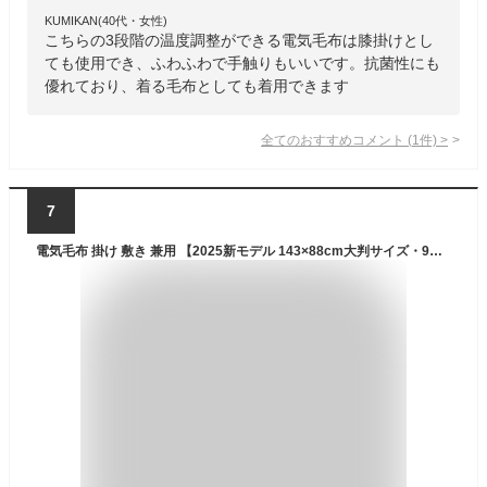
KUMIKAN(40代・女性)
こちらの3段階の温度調整ができる電気毛布は膝掛けとし
ても使用でき、ふわふわで手触りもいいです。抗菌性にも
優れており、着る毛布としても着用できます
全てのおすすめコメント
(
1
件)
>
7
電気毛布 掛け 敷き 兼用 【2025新モデル 143×88cm大判サイズ・9箇所発熱】 電気ブランケット MAX65℃ 速暖 3段階温度調節 USB/DC給電 電気ひざ掛け 肩掛け 腰巻き 敷毛布 丸洗い可 6Hタイマー付き 切り忘れ防止 ダニ退治 日本製ヒーター 防寒対策 暖房器具 ふわふわ ブランケット 省エネ キャンプ 車中泊 テント泊 アウトドア オフィス (灰色 本体のみ)