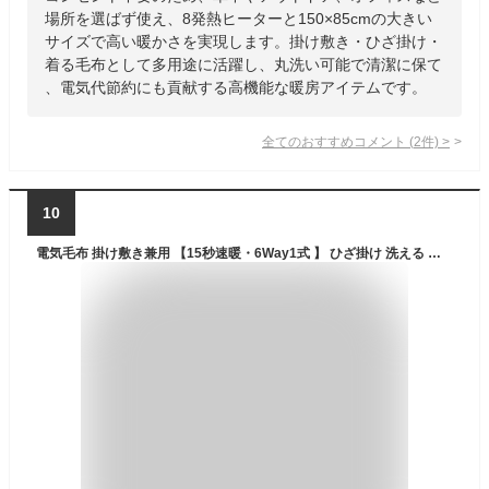
場所を選ばず使え、8発熱ヒーターと150×85cmの大きい
サイズで高い暖かさを実現します。掛け敷き・ひざ掛け・
着る毛布として多用途に活躍し、丸洗い可能で清潔に保て
、電気代節約にも貢献する高機能な暖房アイテムです。
全てのおすすめコメント
(
2
件)
>
10
電気毛布 掛け敷き兼用 【15秒速暖・6Way1式 】 ひざ掛け 洗える 電熱肩掛け毛布 USB給電 コードレス 温度調整 電熱 カーペット ヒーター内蔵 男女兼用 防寒 防風 着る毛布 大判サイズ 保温 暖房器具 防寒対策 車泊用 家庭用 オフィス用 キャンプ用暖房 アウトドア用 防寒グッズ 冬の贈り物に最適 (ブラック)