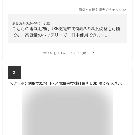
価格と在庫を
楽天
でチェック
>>
あみあみあみ(40代・女性)
こちらの電気毛布はUSB充電式で3段階の温度調整も可能
です。高容量のバッテリーで一日中使用できます。
全てのおすすめコメント（6件）
2
＼クーポン利用で3170円〜／ 電気毛布 掛け敷き USB 洗える 大きいサイズ 電気ひざ掛け 着る毛布 帽子付き 35000mAhバッテリー付き フランネル 大判 150×85cm 電気ブランケット ひざ掛け 防寒 節電 10秒速暖 USB給電式 3段階温度調節 おしゃれ