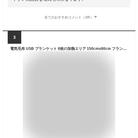
全てのおすすめコメント（3件）
3
電気毛布 USB ブランケット 8枚の加熱エリア 150cmx80cm フランネル素材 ファスナー付き 3段階温度調整 省エネ 肩掛け 膝掛け オフィス アウトドア泊用 車中泊 洗える 防寒対策 暖房器具 (グレー 150x80cm)