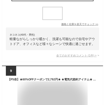
価格と在庫を
楽天
でチェック
>>
ネコネコ(40代・男性)
軽量ながらしっかり暖かく、洗濯も可能なので自宅やアウ
トドア、オフィスなど様々なシーンで快適に過ごせます。
全てのおすすめコメント
(
1
件)
>
9
【P5倍】★60%OFFクーポンで2,792円★ ★電気代節約アイテム★ 電気毛布 USB 30000mAh バッテリー付き ひざ掛け 掛け敷き洗える 着る毛布 大きいサイズ 8発熱 ヒーター 150*85cm 3段階温度調節 USB 掛け毛布 発熱 電熱 肩掛け 電気ブランケット 掛け敷き 車