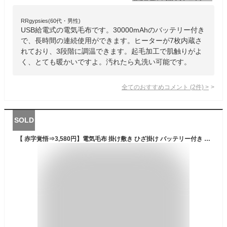
RRgypsies(60代・男性)
USB給電式の電気毛布です。30000mAhのバッテリー付き
で、長時間の連続使用ができます。ヒーターが7枚内蔵さ
れており、3段階に調温できます。起毛加工で肌触りがよ
く、とても暖かいですよ。汚れたら丸洗い可能です。
全てのおすすめコメント
(
2
件)
>
SOLD
【 赤字覚悟⇒3,580円】電気毛布 掛け敷き ひざ掛け バッテリー付き 赤遠外線 3秒速暖 ふわふわ 洗える 10つヒーター 120×100cm 3段階温度調節 USB充電仕様 収納可能 コンパクト 持ち運び便利 膝掛け 掛け毛布 暖かい 防寒グッズ 省エネ おすすめ プレゼント