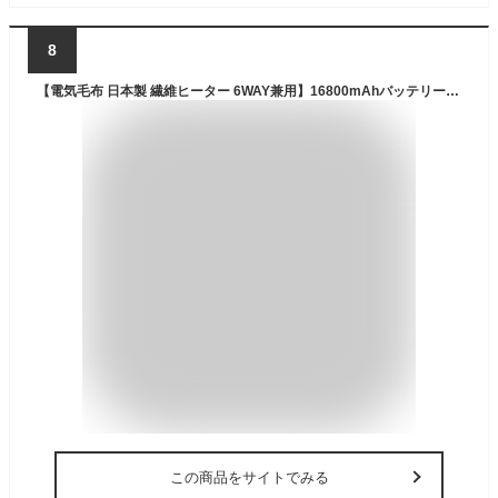
8
【電気毛布 日本製 繊維ヒーター 6WAY兼用】16800mAhバッテリー付き 電気 ひざ掛け 掛け着る 両用 掛け敷き 膝掛け 毛布 羽織る毛布 着る毛布 膝掛け ヒーター ブランクケット USB給電式 防寒 洗える 省エネ キャンプ プレゼント
この商品をサイトでみる