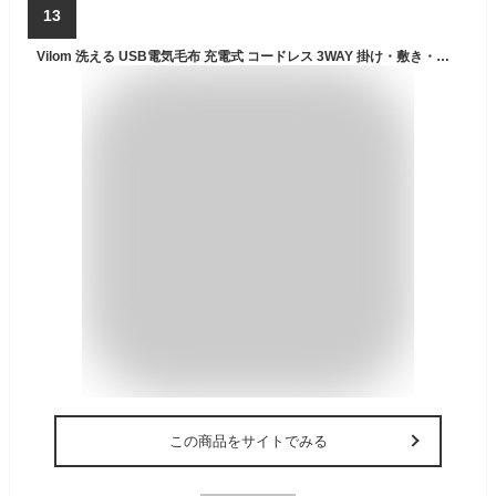
13
Vilom 洗える USB電気毛布 充電式 コードレス 3WAY 掛け・敷き・膝掛け対応 モバイルバッテリー対応 コンパクト 軽量 アウトドア キャンプ こたつ オフィス用 防寒 寝袋代用 旅行用 冬用 防水 洗濯可能 暖房ブランケット 快適 保温 (グリーン)
この商品をサイトでみる