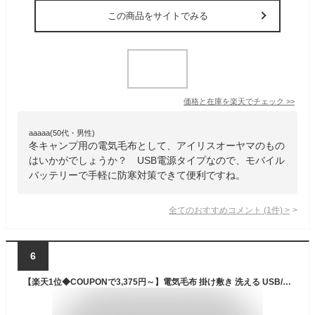
この商品をサイトでみる
価格と在庫を
楽天
でチェック
>>
aaaaa(50代・男性)
冬キャンプ用の電気毛布として、アイリスオーヤマのもの
はいかがでしょうか？ USB電源タイプなので、モバイル
バッテリーで手軽に防寒対策できて便利ですね。
全てのおすすめコメント
(
1
件)
>
6
【楽天1位◆COUPONで3,375円～】電気毛布 掛け敷き 洗える USB/DC給電 バッテリー付き ふわとろ 電気ブランケット 大判 フランネル 日本製ヒーター ひざ掛け ダニ退治 コードレス 保温性 丸洗い 省エネ 3段階調節 過熱保護 ふわふわ 抗菌 着る毛布 オフィス 在宅勤務 速暖