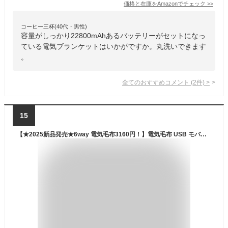
価格と在庫を
Amazon
でチェック
>>
コーヒー三杯(40代・男性)
容量がしっかり22800mAhあるバッテリーがセットになっ
ている電気ブランケットはいかがですか。丸洗いできます
。
全てのおすすめコメント
(
2
件)
>
15
【★2025新品発売★6way 電気毛布3160円！】電気毛布 USB モバイルバッテリー付き 着れる電気毛布 掛け毛布 電気 毛布 掛け 電熱毛布 電気もうふ モウフ 速暖 ふわふわ 洗える 温度調節 タイマー 電気ブランケット 厚手 シングル 省エネ 洗える電気毛布 ブランケット