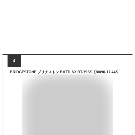
4
BRIDGESTONE ブリヂストン BATTLAX BT-39SS【80/90-17 44S】バトラックス タイヤ CBR150R CBR125 クロスカブ110 CT125 ハンターカブ RG50ガンマ ウルフ50 HONDA ホンダ SUZUKI スズキ オンロードタイヤ・ハイグリップ オンロードタイヤ