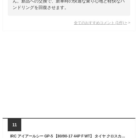
ん。新品への交換で、新車時の快適な乗り心地と軽快なハ
ンドリングを回復させます。
全てのおすすめコメント
(
1
件)
>
11
IRC アイアールシー GP-5 【80/90-17 44P F WT】 タイヤ クロスカブ110 CT125 ハンターカブ RG50ガンマ ウルフ50 HONDA ホンダ SUZUKI スズキ オンロードタイヤ・ツーリング/ストリート オンロードタイヤ