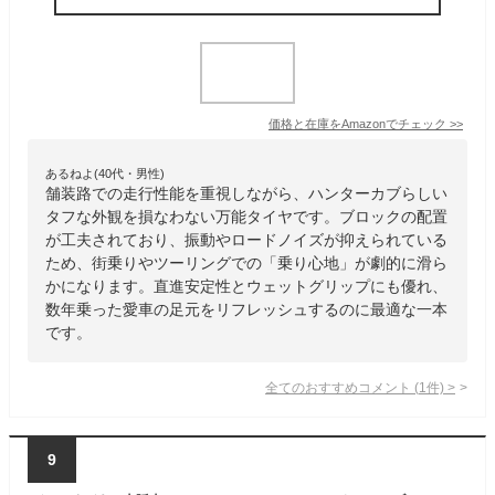
価格と在庫を
Amazon
でチェック
>>
あるねよ(40代・男性)
舗装路での走行性能を重視しながら、ハンターカブらしい
タフな外観を損なわない万能タイヤです。ブロックの配置
が工夫されており、振動やロードノイズが抑えられている
ため、街乗りやツーリングでの「乗り心地」が劇的に滑ら
かになります。直進安定性とウェットグリップにも優れ、
数年乗った愛車の足元をリフレッシュするのに最適な一本
です。
全てのおすすめコメント
(
1
件)
>
9