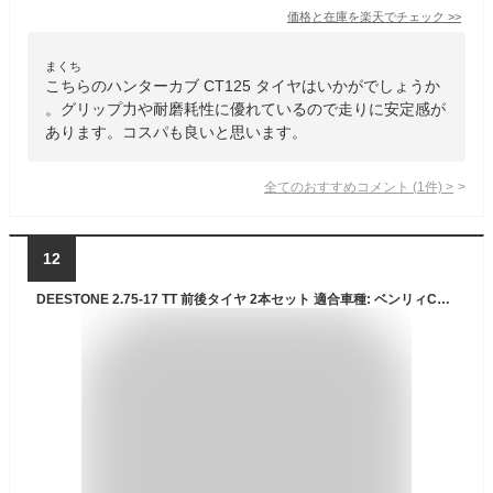
価格と在庫を
楽天
でチェック
>>
まくち
こちらのハンターカブ CT125 タイヤはいかがでしょうか
。グリップ力や耐磨耗性に優れているので走りに安定感が
あります。コスパも良いと思います。
全てのおすすめコメント
(
1
件)
>
12
DEESTONE 2.75-17 TT 前後タイヤ 2本セット 適合車種: ベンリィCL50 ( CD50 ), クロスカブ110 ( JA10 ), ハンターカブ CT110 ( JD01 ) ブロックタイヤ フロントタイヤ リ