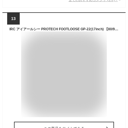
13
IRC アイアールシー PROTECH FOOTLOOSE GP-22(17inch) 【80/90-17 M/C 50P WT】 タイヤ Sonic 125 スーパードリーム110 WAVE125 スーパーカブ110 WAVE110 クロスカブ110 CT125 ハンターカブ RG50ガンマ ウルフ50 RZ50 Spark R 135 HONDA ホンダ SUZUKI スズキ YAMAHA ヤマハ