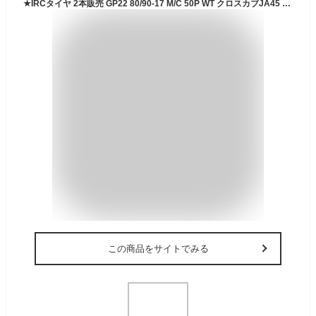
★IRCタイヤ 2本販売 GP22 80/90-17 M/C 50P WT クロスカブJA45 ハンターカブJA55 前後共用 2本販売
この商品をサイトでみる