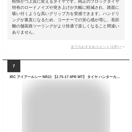
軽快かつ上質に変えるタイヤです。純正のブロックタイヤ
特有のロードノイズや突き上げが大幅に軽減され、路面に
吸い付くような高いグリップ力を実感できます。ハンドリ
ングが素直になるため、コーナーでの安心感が増し、長距
離の舗装路ツーリングがより快適で楽しくなること間違い
ありません。
全てのおすすめコメント
(
1
件)
>
7
IRC アイアールシー NR21 【2.75-17 4PR WT】 タイヤ ハンターカブCT110 CL50 クロスカブ110 HONDA ホンダ オンロードタイヤ・ビジネス オンロードタイヤ