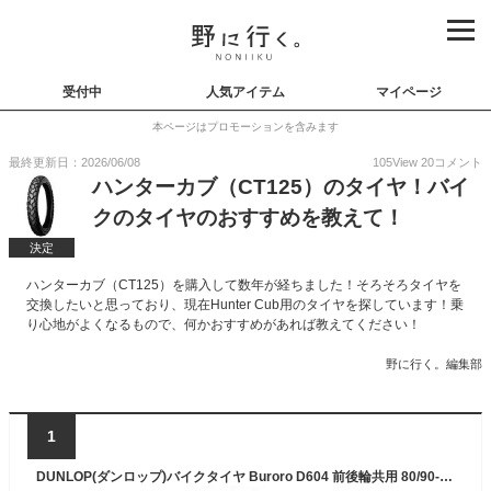
受付中
人気アイテム
マイページ
本ページはプロモーションを含みます
最終更新日：2026/06/08
105
View
20
コメント
ハンターカブ（CT125）のタイヤ！バイ
クのタイヤのおすすめを教えて！
決定
ハンターカブ（CT125）を購入して数年が経ちました！そろそろタイヤを
交換したいと思っており、現在Hunter Cub用のタイヤを探しています！乗
り心地がよくなるもので、何かおすすめがあれば教えてください！
野に行く。編集部
1
DUNLOP(ダンロップ)バイクタイヤ Buroro D604 前後輪共用 80/90-17 M/C 44P チューブレスタイプ(TL) 336861