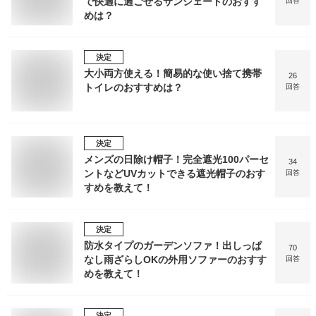
で快適に過ごせるサンシェードのおすす
回答
めは？
決定
大小両方使える！簡易的な使い捨て携帯
26
トイレのおすすめは？
回答
決定
メンズの日除け帽子！完全遮光100パーセ
34
ントなどUVカットできる遮光帽子のおす
回答
すめを教えて！
決定
防水タイプのガーデンソファ！出しっぱ
70
なし雨ざらしOKの外用ソファーのおすす
回答
めを教えて！
決定