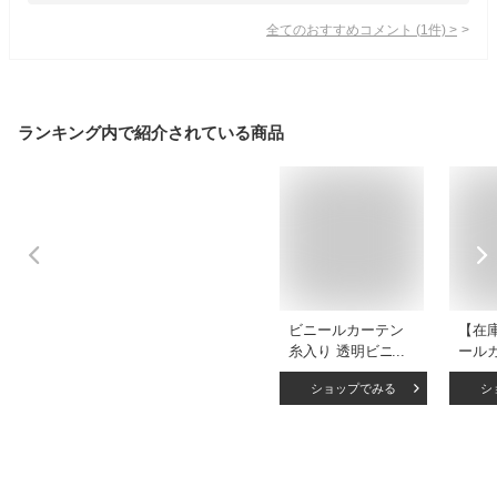
全てのおすすめコメント
(
1
件)
>
ランキング内で紹介されている商品
ビニールカーテン
【在
糸入り 透明ビニー
ール
ル オーダー
間仕
ショップでみる
シ
【D55】 0.55mm 厚
入り M
手 [幅100〜197cm]
180c
[丈101〜150cm] 防
ンダ 
炎カーテン シート
遮熱
カーテン ビニール
UVカ