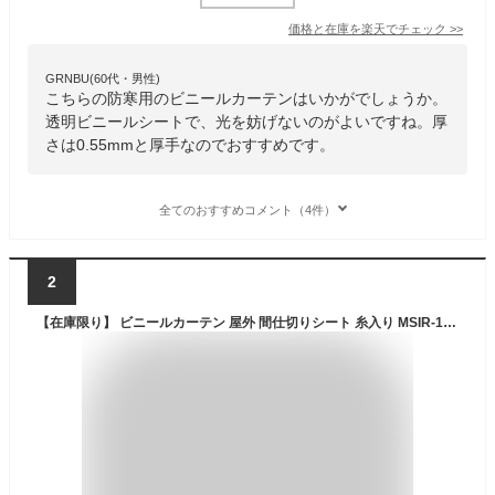
価格と在庫を
楽天
でチェック
>>
GRNBU(60代・男性)
こちらの防寒用のビニールカーテンはいかがでしょうか。
透明ビニールシートで、光を妨げないのがよいですね。厚
さは0.55mmと厚手なのでおすすめです。
全てのおすすめコメント（4件）
2
【在庫限り】 ビニールカーテン 屋外 間仕切りシート 糸入り MSIR-1836 180cmx360cm ベランダ 雨よけ 日除け 遮熱 洗濯物カバー UVカット マンション 目隠し ベランダカーテン 雨除けカバー 目隠しシート 日よけ 花粉 黄砂 業務用 日本製 送料無料【490150】