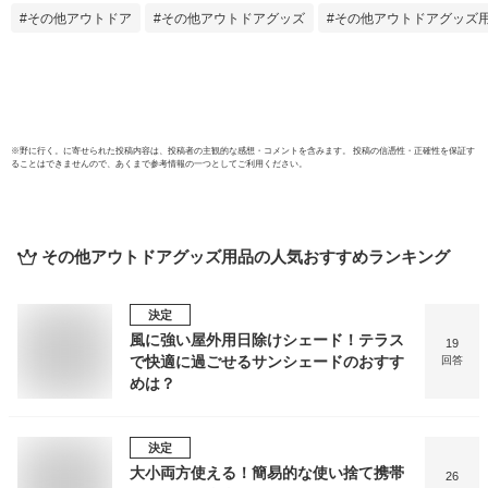
間仕切り 防炎 防虫
ン 目
その他アウトドア
その他アウトドアグッズ
その他アウトドアグッズ
防風 防寒 防塵 埃よ
カー
け 雨よけ 風よけ 出
バー
入口 工場 倉庫 棚カ
日よけ
バー 目隠し 透明ビ
務用 
ニールシート 塩ビ
料【4
PVC
※
野に行く。
に寄せられた投稿内容は、投稿者の主観的な感想・コメントを含みます。 投稿の信憑性・正確性を保証す
ることはできませんので、あくまで参考情報の一つとしてご利用ください。
その他アウトドアグッズ用品
の人気おすすめランキング
決定
風に強い屋外用日除けシェード！テラス
19
で快適に過ごせるサンシェードのおすす
回答
めは？
決定
大小両方使える！簡易的な使い捨て携帯
26