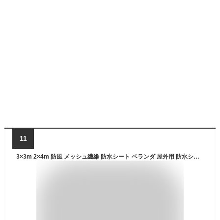
11
3×3m 2×4m 防風 メッシュ繊維 防水シート ベランダ 屋外用 防水シート 防塵 家庭用 屋外 園芸用 屋根 ビニールカーテン 雨除けカーテン