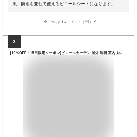
風、防雨を兼ねて使えるビニールシートになります。
全てのおすすめコメント（2件）
3
[10％OFF！15日限定クーポン]ビニールカーテン 屋外 透明 室内 糸入り オーダー【FT09】防炎 難燃 透明 0.23mm厚 幅201?300cm 丈151?200cm 間仕切り ビニールシート 倉庫 工場 ベランダ 家庭用 屋台 雨よけ 風よけシート 防風 防寒 分煙ビニールカーテン 喫煙所 JQ