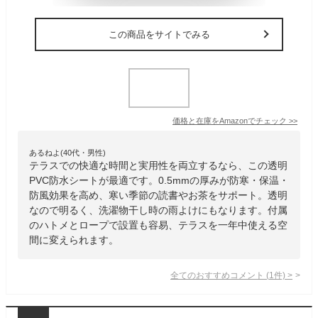
この商品をサイトでみる
価格と在庫を
Amazon
でチェック
>>
あるねよ(40代・男性)
テラスでの快適な時間と実用性を両立するなら、この透明
PVC防水シートが最適です。0.5mmの厚みが防寒・保温・
防風効果を高め、寒い季節の読書やお茶をサポート。透明
なので明るく、洗濯物干し時の雨よけにもなります。付属
のハトメとロープで設置も容易、テラスを一年中使える空
間に変えられます。
全てのおすすめコメント
(
1
件)
>