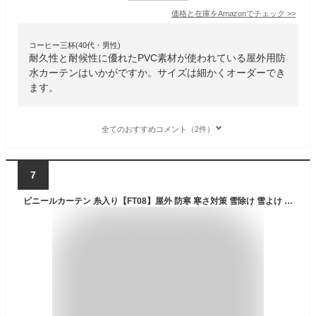
価格と在庫を
Amazon
でチェック
>>
コーヒー三杯(40代・男性)
耐久性と耐候性に優れたPVC素材が使われている屋外用防
水カーテンはいかがですか。サイズは細かくオーダーでき
ます。
全てのおすすめコメント（2件）
7
ビニールカーテン 糸入り【FT08】屋外 防寒 寒さ対策 雪除け 雪よけ 風よけ 工場 倉庫 会社 事務所 店舗 屋外 室内 デッキ ガレージ ベランダ 間仕切 寒冷地 ポリエチレン 業務用 学校 窓 断熱 オーダー diy 幅50〜90cm×丈50〜100cm JQ