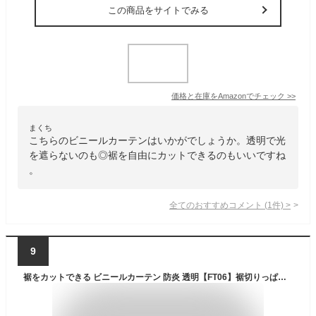
この商品をサイトでみる
価格と在庫を
Amazon
でチェック
>>
まくち
こちらのビニールカーテンはいかがでしょうか。透明で光
を遮らないのも◎裾を自由にカットできるのもいいですね
。
全てのおすすめコメント
(
1
件)
>
9
裾をカットできる ビニールカーテン 防炎 透明【FT06】裾切りっぱなし仕様 0.35mm厚 既製サイズ 幅195cm 丈250cm 間仕切り カーテン ビニールシート 倉庫 工場 ベランダ 家庭用 防炎カーテン 雨よけ 風よけシート 防風 保温 工場 節電 長さ調節 屋外 屋内 C-F-1