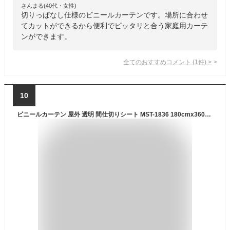
さんまる(40代・女性)
切りっぱなし仕様のビニールカーテンです。場所に合わせ
てカットができるから便利でピッタリと合う家庭用カーテ
ンができます。
全てのおすすめコメント
(
1
件)
>
10
ビニールカーテン 屋外 透明 間仕切りシート MST-1836 180cmx360cm 0.2mm厚 ベランダ 雨よけ 日除け洗濯物カバー UVカット マンション 目隠し ベランダカーテン 雨除けカバー 目隠しシート 日よけ ベランダ 日よけ 花粉 黄砂 業務用 日本製 送料無料 【887040】