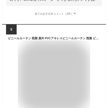
全てのおすすめコメント（2件）
5
ビニールカーテン 既製 屋外 PVCアキレスビニールカーテン 既製 ビニールシート TT31 幅176cm×丈250cm 30mm厚 既製 透過性抜群 コロナウィルス対策 仕切り 会社 事務所 店舗 デッキ ガレージ ベランダ 吹き抜け 部屋の間仕切 節電 防虫対策 日本製 C-F-1