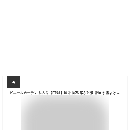
4
ビニールカーテン 糸入り【FT08】屋外 防寒 寒さ対策 雪除け 雪よけ 風よけ 工場 倉庫 会社 事務所 店舗 屋外 室内 デッキ ガレージ ベランダ 間仕切 寒冷地 ポリエチレン 業務用 学校 窓 断熱 オーダー diy 幅91〜180cm×丈201〜250cm JQ