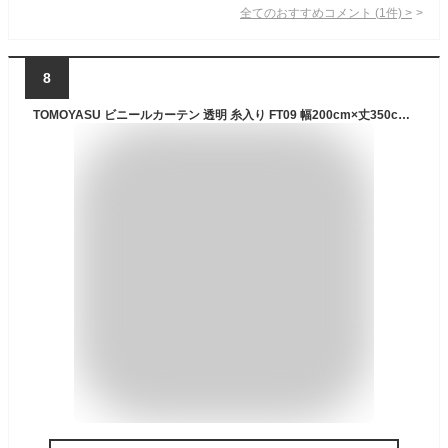
全てのおすすめコメント
(
1
件)
>
8
TOMOYASU ビニールカーテン 透明 糸入り FT09 幅200cm×丈350cm 0.23mm厚 裾を自由にカットできる C-F-1 屋外 防炎 耐寒 難燃