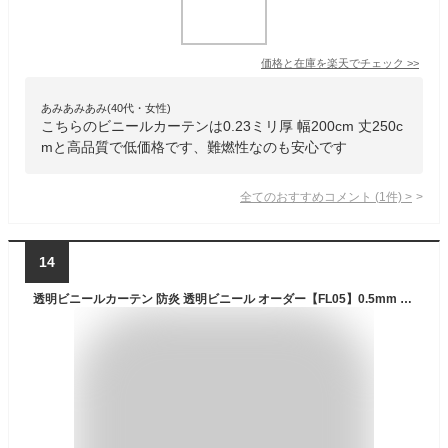
価格と在庫を
楽天
でチェック
>>
あみあみあみ(40代・女性)
こちらのビニールカーテンは0.23ミリ厚 幅200cm 丈250c
mと高品質で低価格です、難燃性なのも安心です
全てのおすすめコメント
(
1
件)
>
14
透明ビニールカーテン 防炎 透明ビニール オーダー【FL05】0.5mm 厚手 [幅100〜175cm][丈201〜250cm] アキレス フラーレ 間仕切りカーテン 防寒 防塵 埃よけ 工場 倉庫 棚カバー 店舗 飲食店 アミューズメント 病院 医療施設 カウンター 窓口 透明ビニールシート 屋外可