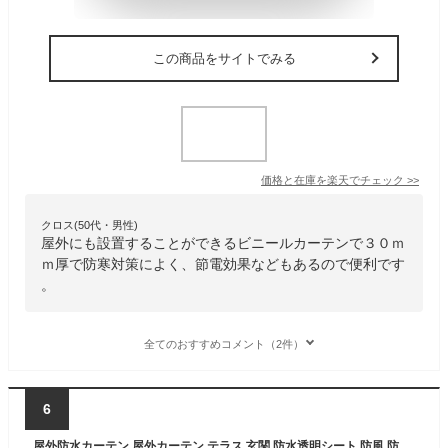
この商品をサイトでみる
価格と在庫を
楽天
でチェック
>>
クロス(50代・男性)
屋外にも設置することができるビニールカーテンで３０ｍ
ｍ厚で防寒対策によく、節電効果などもあるので便利です
。
全てのおすすめコメント（2件）
6
屋外防水カーテン 屋外カーテン テラス 玄関 防水透明シート 防風 防塵 雨よけ 透明アウターカーテンPVCガゼボガーデンターポリンカーテンアイレット付きビニールカーテン、耐候性頑丈な防水ターポリンポーチ、庭、パティオ、ガレージの側壁に防錆ワッシャー、耐摩耗性、 厚みのある0.35mm/0.5mm /カスタマイズ可能 (Color : 0.35mm, Size : 2x4m)