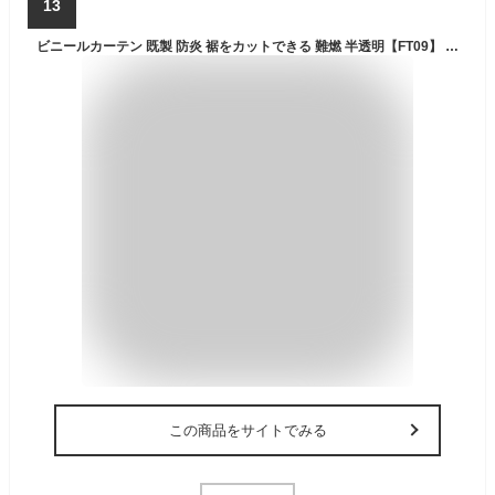
13
ビニールカーテン 既製 防炎 裾をカットできる 難燃 半透明【FT09】 0.23ミリ厚 幅200cm 丈250cm 間仕切り カーテン ビニールシート 倉庫 工場 ベランダ 家庭用 防炎カーテン 雨よけ 風よけシート 防風 保温 寒さ対策 節電 長さ調節 屋外 屋内 切って使える C-F-1
この商品をサイトでみる