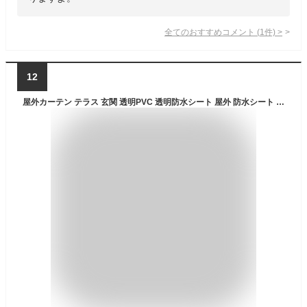
全てのおすすめコメント
(
1
件)
>
12
屋外カーテン テラス 玄関 透明PVC 透明防水シート 屋外 防水シート 雨よけ ベランダ カーテン 防寒 保温 防風防水 屋外の雨よけ 万能防水シート，雨水害対策 農業/避難所/住宅用ターポリン ロープ付き 、付き金属製孔 ，カスタマイズ可能 (Color : 0.5mm, Size : 1.5x1.5m)