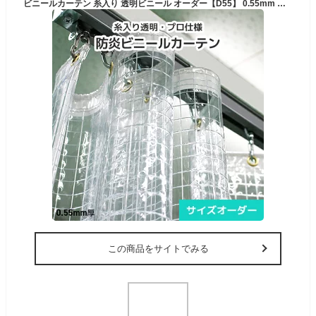
ビニールカーテン 糸入り 透明ビニール オーダー【D55】 0.55mm 厚手 [幅100〜197cm][丈101〜150cm] 防炎カーテン シートカーテン ビニール 間仕切り 防炎 防虫 防風 防寒 防塵 埃よけ 雨よけ 風よけ 出入口 工場 倉庫 棚カバー 目隠し 透明ビニールシート 塩ビ PVC
この商品をサイトでみる