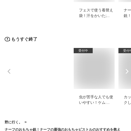
フェスで使う着替え
ナ
袋！汗をかいた服を
銃
入れられるバッグの
お
おすすめを教えて！
お
もうすぐ終了
受付中
受付
虫が苦手な人でも使
カ
いやすい！ケムシ対
ク
策で使える殺虫剤の
ェ
おすすめを教えて！
プ
え
野に行く。
ナーフのおもちゃ銃！ナーフの最強のおもちゃピストルのおすすめを教え