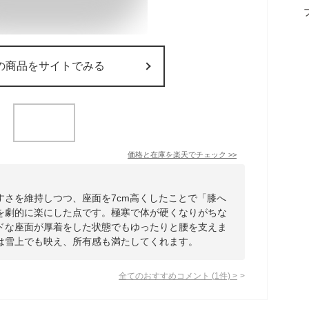
の商品をサイトでみる
価格と在庫を
楽天
でチェック
>>
すさを維持しつつ、座面を7cm高くしたことで「膝へ
を劇的に楽にした点です。極寒で体が硬くなりがちな
ドな座面が厚着をした状態でもゆったりと腰を支えま
は雪上でも映え、所有感も満たしてくれます。
全てのおすすめコメント
(
1
件)
>