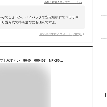
価格と在庫を
楽天
でチェック
>>
かがでしょうか。ハイバックで安定感抜群でワカサギ
折り畳み式で持ち運びにも便利ですよ。
全てのおすすめコメント
(
29
件)
>
【NAKAZIMA/ナカジマ】氷すくい 8040 080407 NPK8040 氷上すくい 氷とり ワカサギ釣り わかさぎ用品