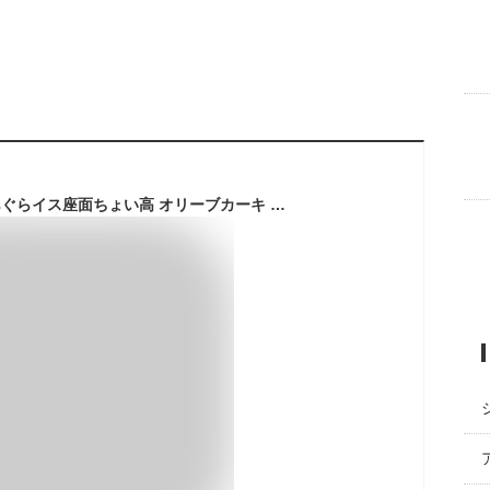
プロックス(PROX) あぐらイス座面ちょい高 オリーブカーキ PX7882HOK