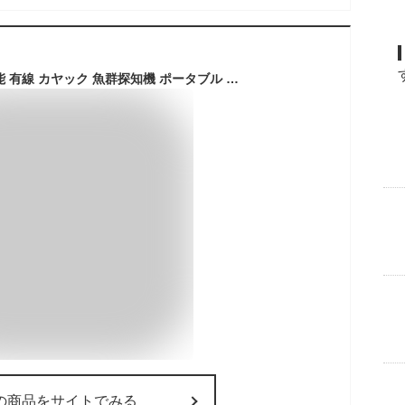
LUCKYLAKER 高性能 有線 カヤック 魚群探知機 ポータブル バス 海 魚探知機 ボート ソナー 振動子 船 ワカサギ 魚探 釣り 携帯 小型 釣り 海釣り 氷上
の商品をサイトでみる