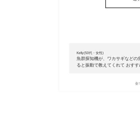
Kelly(50代・女性)
魚群探知機が、ワカサギなどの
ると振動で教えてくれて おす
全