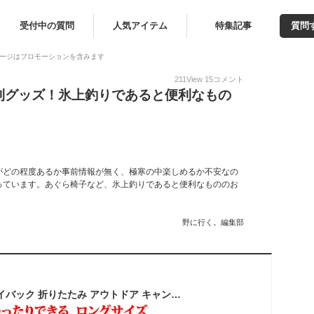
受付中の質問
人気アイテム
特集記事
質問
ージはプロモーションを含みます
211
View
15
コメント
利グッズ！氷上釣りであると便利なもの
がどの程度あるか事前情報が無く、極寒の中楽しめるか不安なの
っています。あぐら椅子など、氷上釣りであると便利なもののお
野に行く。編集部
アウトドアチェア ハイバック 折りたたみ アウトドア キャンプ チェア 椅子 イス キャンプ用品 アウトドア用品 キャンプ道具 折り畳み椅子 キャンプ用椅子 おしゃれ いす 人気 おりたたみ コンパクト ソロキャンプ バーベキュー 防災 収納袋付き LAD WEATHER ラドウェザー