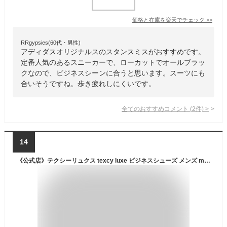
価格と在庫を
楽天
でチェック
>>
RRgypsies(60代・男性)
アディダスオリジナルスのスタンスミスがおすすめです。
定番人気のあるスニーカーで、ローカットでオールブラッ
クなので、ビジネスシーンに合うと思います。スーツにも
合いそうですね。歩き疲れしにくいです。
全てのおすすめコメント
(
2
件)
>
14
《公式店》テクシーリュクス texcy luxe ビジネスシューズ メンズ men's 革靴 本革 アシックス商事 通勤 ビジネススニーカー 紐タイプ 2E相当 TU-7746S kousiki_tuhan