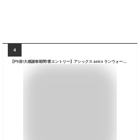
4
【P5倍!大感謝祭期間!要エントリー】アシックス asics ランウォーク Runwalk ストレートチップ WR819P レースアップ ビジネスシューズ メンズ 靴