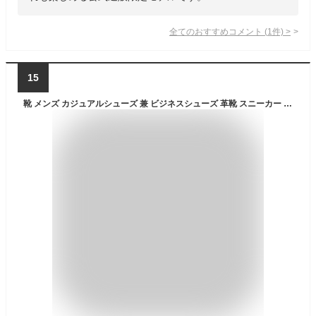
全てのおすすめコメント
(
1
件)
>
15
靴 メンズ カジュアルシューズ 兼 ビジネスシューズ 革靴 スニーカー PUレザー 軽量 耐滑 3e 幅広 Uチップ 黒 茶 おしゃれ ブランド 紳士 紐靴 EDWIN エドウィン edm459｜正規販売店