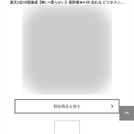
楽天1位×6冠達成【軽い×柔らかい】高評価★4.58 走れる ビジネスシューズ メンズ スニーカー 紳士靴 革靴 黒 ブラック ブラウン ウォーキング シューズ ローファー ストレートチップ ライムガーデン 24.5cm〜29.0cm 【30日品質保証 × 交換OK】土日も最強翌日配送
類似商品を探す