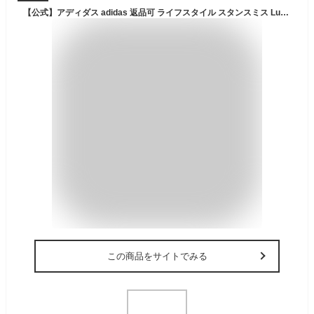
【公式】アディダス adidas 返品可 ライフスタイル スタンスミス Lux / Stan Smith Lux オリジナルス ユニセックス シューズ・靴 スニーカー 黒 ブラック HQ6787 ローカット ビジネス オフィス
この商品をサイトでみる