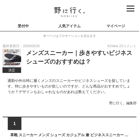
受付中
人気アイテム
マイページ
本ページはプロモーションを含みます
最終更新日：2026/05/25
41
View
23
コメント
メンズスニーカー｜歩きやすいビジネス
シューズのおすすめは？
決定
通勤や外出時に履くメンズのスニーカーやビジネスシューズを探していま
す。特に歩きやすいものが欲しいのですが、どんな商品がおすすめでしょ
うか？デザインもおしゃれなものがあれば教えてください。
野に行く。編集部
1
革靴 スニーカー メンズ シューズ カジュアル 兼 ビジネススニーカー 防水 幅広 甲高 3E プレーントゥ ダービー オックスフォード 紐靴 紳士靴 EDWIN エドウィン edm456｜正規販売店