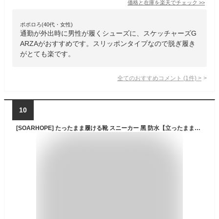
価格と在庫を
楽天
でチェック
>>
ポポロろ(40代・女性)
通勤が外出時に男性が履くシューズに、スケッチャーズG
ARZAがおすすめです。スリッポンタイプなので脱ぎ履き
がとても楽です。
全てのおすすめコメント
(
1
件)
>
10
[SOARHOPE] たったまま履ける靴 スニーカー 黑 防水【立ったままスッと履ける 理学療法士推薦】手を使わずに履けるスニーカー ビジネスカジュアル 革靴風スニーカー 通勤靴 3E 運動靴 カジュアルシューズ 歩きやすい靴 レザー