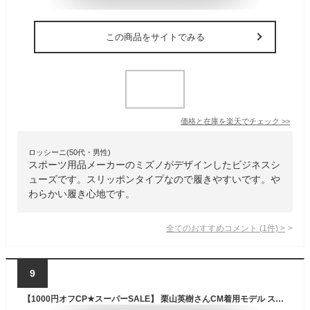
この商品をサイトでみる
価格と在庫を
楽天
でチェック
>>
ロッシーニ(50代・男性)
スポーツ用品メーカーのミズノがデザインしたビジネスシ
ューズです。スリッポンタイプなので履きやすいです。や
わらかい履き心地です。
全てのおすすめコメント
(
1
件)
>
9
【1000円オフCP★スーパーSALE】 栗山英樹さんCM着用モデル スケッチャーズ スリップインズ メンズ ガルザ カービン 革靴 スニーカー スリッポン ゴム紐 SKECHERS 履きやすい ビジネスシューズ 本革 ノーマル幅