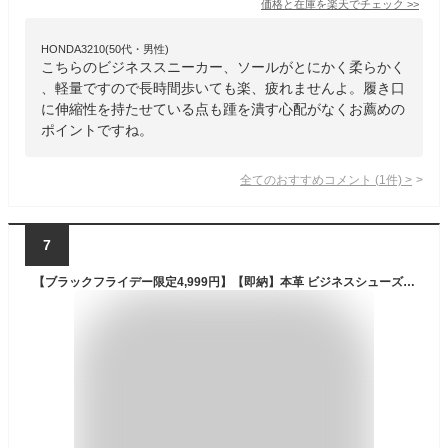
価格と在庫を
楽天
でチェック
>>
HONDA3210(50代・男性)
こちらのビジネススニーカー、ソールがとにかく柔らかく
、軽量ですので長時間歩いても楽、疲れませんよ。履き口
に伸縮性を持たせている点も踵を潰す心配がなくお薦めの
ポイントですね。
全てのおすすめコメント
(
1
件)
>
7
【ブラックフライデー限定4,999円】【即納】本革 ビジネスシューズ メンズ カジュアルシューズ スニーカー メンズ ウォーキングシューズ 結婚式 七五三 敬老の日 父の日 カジュアル ショートブーツ 革靴 大きいサイズ ビジネス 小さいサイズ 入社式 紳士靴 卒業式 スーツ用