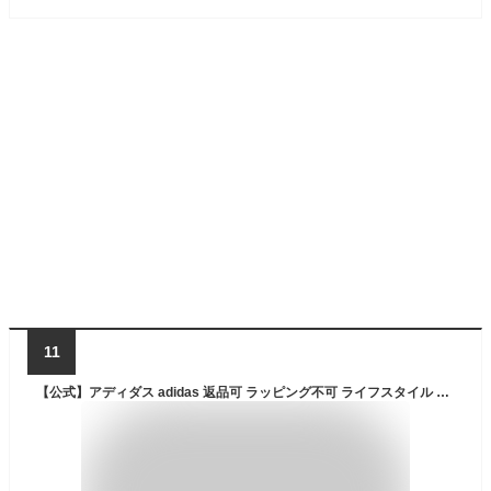
11
【公式】アディダス adidas 返品可 ラッピング不可 ライフスタイル スタンスミス / Stan Smith オリジナルス ユニセックス シューズ・靴 スニーカー 黒 ブラック M20327 ローカット ビジネス オフィス