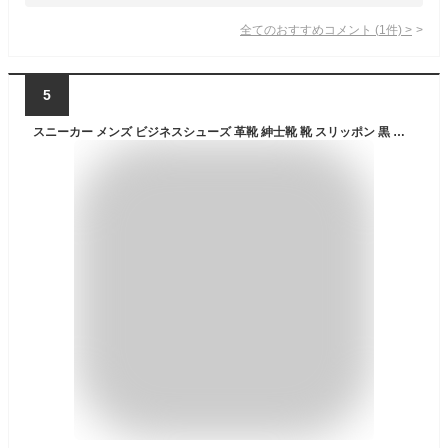
全てのおすすめコメント
(
1
件)
>
5
スニーカー メンズ ビジネスシューズ 革靴 紳士靴 靴 スリッポン 黒 ブラック 茶色 ダークブラウン スルッと履ける ハンズフリー 手を使わずに履ける 軽量 軽い 撥水 雨 滑らない 消臭 防臭 履きやすい 疲れない 仕事 LEON 2950 2951 2952