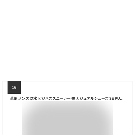
16
革靴 メンズ 防水 ビジネススニーカー 兼 カジュアルシューズ 3E PUレザー 軽量 衝撃吸収ソール おしゃれ 色 紳士靴 EDWIN エドウィン EDM456｜正規販売店