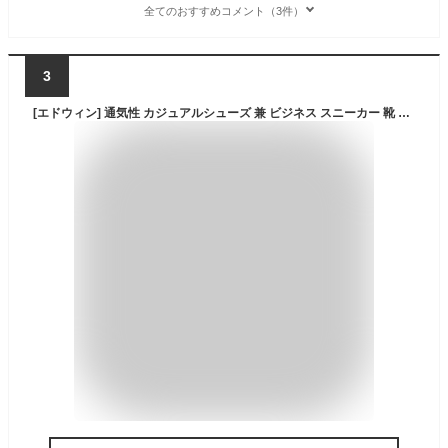
全てのおすすめコメント（3件）
3
[エドウィン] 通気性 カジュアルシューズ 兼 ビジネス スニーカー 靴 メンズ メッシュ ニット編み 軽量 柔らかい 蒸れない 防臭 紐靴 夏 おしゃれ 紳士靴 edm1911 ブラック 27.0