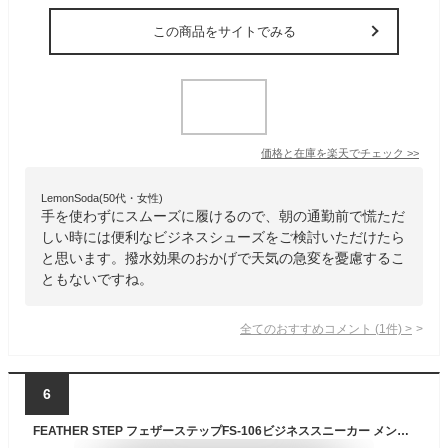
この商品をサイトでみる
価格と在庫を
楽天
でチェック
>>
LemonSoda(50代・女性)
手を使わずにスムーズに履けるので、朝の通勤前で慌ただ
しい時には便利なビジネスシューズをご検討いただけたら
と思います。撥水効果のおかげで天気の急変を憂慮するこ
ともないですね。
全てのおすすめコメント
(
1
件)
>
6
FEATHER STEP フェザーステップFS-106ビジネススニーカー メンズ 軽量ストレートチップふかふか カップインソール おしゃれ