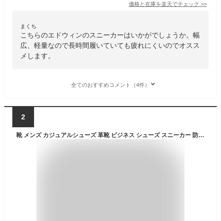
価格と在庫を
楽天
でチェック
>>
まくち
こちらのエドウィンのスニーカーはいかがでしょうか。幅
広、軽量なので長時間履いていても疲れにくいのでオスス
メします。
全てのおすすめコメント（4件）
2
靴 メンズ カジュアルシューズ 革靴 ビジネス シューズ スニーカー 防水 軽量 PUレザー 耐滑底 幅広 3e おしゃれ ブランド 紳士靴 EDWIN エドウィン edm456｜正規販売店