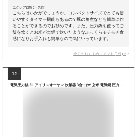
エクレア(20代・男性)
こちらはいかがでしょうか。コンパクトサイズでとても使
いやすくタイマー機能もあるので豚の角煮なども簡単に作
ることができるのでお勧めです。また、圧力鍋を使ってご
飯を炊くとお米が土鍋で炊いたようなふっくらモチモチ食
感になりお手入れも簡単なので気にいっています。
全てのおすすめコメント
(
1
件)
>
12
電気圧力鍋 3L アイリスオーヤマ 炊飯器 3合 白米 玄米 電気鍋 圧力 鍋 グリル鍋 自動調理器 自動メニュー15種 1台7役 予約調理 保温 ほったらかし 時短 低温調理 無水調理 お手入れ 簡単 KPC-REMA3 PMPC-REMA3 *