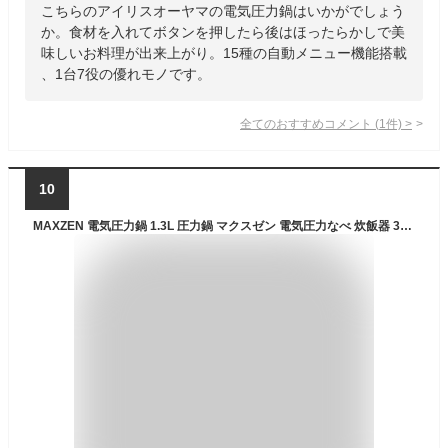
こちらのアイリスオーヤマの電気圧力鍋はいかがでしょう
か。食材を入れてボタンを押したら後はほったらかしで美
味しいお料理が出来上がり。15種の自動メニュー機能搭載
、1台7役の優れモノです。
全てのおすすめコメント
(
1
件)
>
10
MAXZEN 電気圧力鍋 1.3L 圧力鍋 マクスゼン 電気圧力なべ 炊飯器 3合 蒸し調理 レシピブック付き ヨーグルト ケーキ タイマー 簡単 時短 保温 蒸し料理 コンパクト おしゃれ ホワイト 白 MEPC-TX301-WH