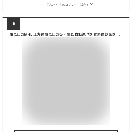
全てのおすすめコメント（2件）
5
電気圧力鍋 4L 圧力鍋 電気圧力なべ 電気 自動調理器 電気鍋 炊飯器 保温機能 電気調理鍋 キッチン家電 調理家電 圧力なべ ギフト プレゼント 4.0L ブラック 3〜4人向け 8つの調理モード