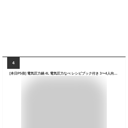
4
[本日P5倍] 電気圧力鍋 4L 電気圧力なべ レシピブック付き 3〜4人向け 圧力鍋 電気 圧力なべ 自動調理器 保温機能 炊飯器 電気調理鍋 電気鍋 キッチン家電 調理家電 4.0L ブラック ホワイト 時短