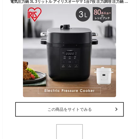
電気圧力鍋 3L 3リットル アイリスオーヤマ 1台7役 圧力調理 圧力鍋 電気鍋 煮物 無水調理 蒸し 低温調理 発酵 炊飯 調理 料理 プレゼント レシピブック付き ダークグレー 白 PMPC-REMA3
この商品をサイトでみる