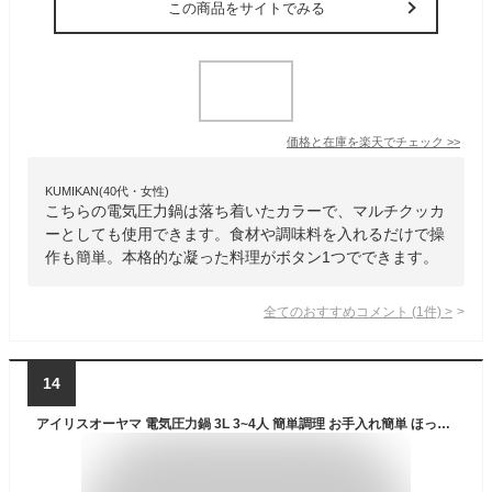
この商品をサイトでみる
価格と在庫を
楽天
でチェック
>>
KUMIKAN(40代・女性)
こちらの電気圧力鍋は落ち着いたカラーで、マルチクッカ
ーとしても使用できます。食材や調味料を入れるだけで操
作も簡単。本格的な凝った料理がボタン1つでできます。
全てのおすすめコメント
(
1
件)
>
14
アイリスオーヤマ 電気圧力鍋 3L 3~4人 簡単調理 お手入れ簡単 ほったらかし 1台7役 自動メニュー 15種レシピブック付き PMPC-REMA3-W オフホワイト