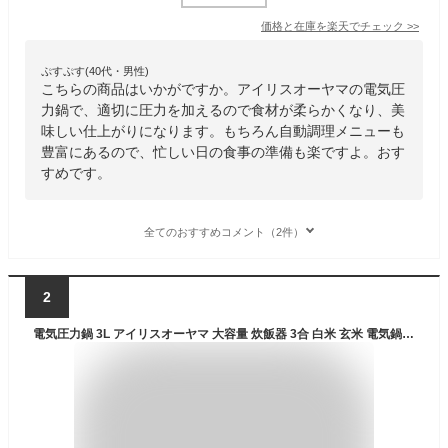
価格と在庫を
楽天
でチェック
>>
ぷすぷす(40代・男性)
こちらの商品はいかがですか。アイリスオーヤマの電気圧
力鍋で、適切に圧力を加えるので食材が柔らかくなり、美
味しい仕上がりになります。もちろん自動調理メニューも
豊富にあるので、忙しい日の食事の準備も楽ですよ。おす
すめです。
全てのおすすめコメント（2件）
2
電気圧力鍋 3L アイリスオーヤマ 大容量 炊飯器 3合 白米 玄米 電気鍋 圧力 鍋 グリル鍋 自動調理器 自動メニュー15種 1台7役 予約調理 保温 ほったらかし 時短 低温調理 無水調理 お手入れ 簡単 PMPC-REMA3 キッチン家電 * 圧力調理 圧力鍋 プレゼント