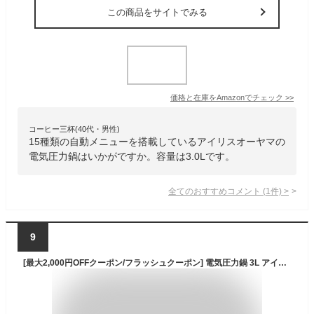
この商品をサイトでみる
価格と在庫を
Amazon
でチェック
>>
コーヒー三杯(40代・男性)
15種類の自動メニューを搭載しているアイリスオーヤマの
電気圧力鍋はいかがですか。容量は3.0Lです。
全てのおすすめコメント
(
1
件)
>
9
[最大2,000円OFFクーポン/フラッシュクーポン] 電気圧力鍋 3L アイリスオーヤマ 炊飯器 3合 白米 玄米 電気鍋 圧力 鍋 グリル鍋 自動調理器 自動メニュー15種 1台7役 予約調理 保温 ほったらかし 時短 低温調理 無水調理 お手入れ 簡単 KPC-REMA3 PMPC-REMA3 *