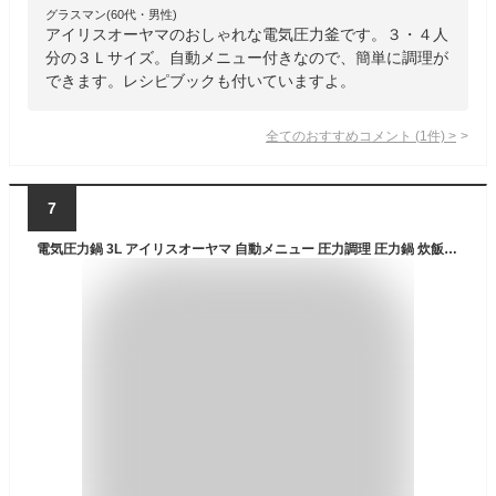
グラスマン(60代・男性)
アイリスオーヤマのおしゃれな電気圧力釜です。３・４人
分の３Ｌサイズ。自動メニュー付きなので、簡単に調理が
できます。レシピブックも付いていますよ。
全てのおすすめコメント
(
1
件)
>
7
電気圧力鍋 3L アイリスオーヤマ 自動メニュー 圧力調理 圧力鍋 炊飯器 炊飯 3合 予約調理 保温 簡単 蒸し野菜 低温調理 無水調理 発酵 ホワイト ダークグレー PMPC-REMA3 KPC-REMA3