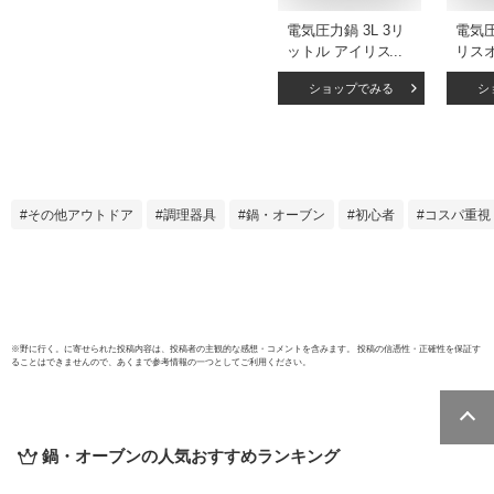
電気圧力鍋 3L 3リ
電気圧
ットル アイリスオ
リス
ーヤマ 1台7役 圧力
量 炊
ショップでみる
シ
調理 圧力鍋 電気鍋
玄米 
煮物 無水調理 蒸し
グリ
低温調理 発酵 炊飯
器 自
調理 料理 プレゼン
種 1
ト レシピブック付
保温
き ダークグレー 白
時短 
その他アウトドア
調理器具
鍋・オーブン
初心者
コスパ重視
PMPC-REMA3
調理 
PMP
チン家
圧力
※
野に行く。
に寄せられた投稿内容は、投稿者の主観的な感想・コメントを含みます。 投稿の信憑性・正確性を保証す
ることはできませんので、あくまで参考情報の一つとしてご利用ください。
鍋・オーブン
の人気おすすめランキング