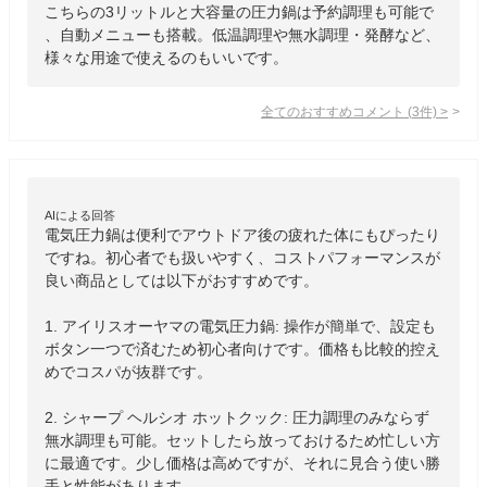
こちらの3リットルと大容量の圧力鍋は予約調理も可能で
、自動メニューも搭載。低温調理や無水調理・発酵など、
様々な用途で使えるのもいいです。
全てのおすすめコメント
(
3
件)
>
AIによる回答
電気圧力鍋は便利でアウトドア後の疲れた体にもぴったり
ですね。初心者でも扱いやすく、コストパフォーマンスが
良い商品としては以下がおすすめです。

1. アイリスオーヤマの電気圧力鍋: 操作が簡単で、設定も
ボタン一つで済むため初心者向けです。価格も比較的控え
めでコスパが抜群です。

2. シャープ ヘルシオ ホットクック: 圧力調理のみならず
無水調理も可能。セットしたら放っておけるため忙しい方
に最適です。少し価格は高めですが、それに見合う使い勝
手と性能があります。
