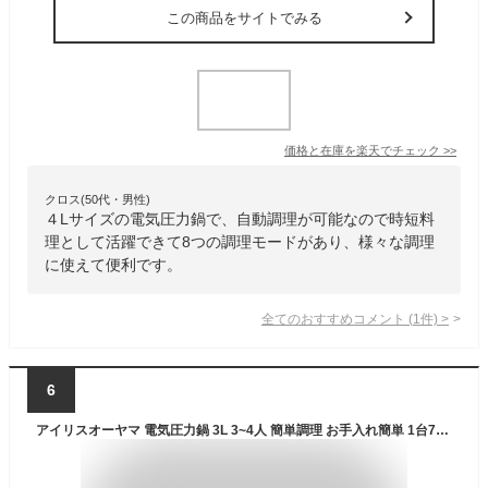
この商品をサイトでみる
価格と在庫を
楽天
でチェック
>>
クロス(50代・男性)
４Lサイズの電気圧力鍋で、自動調理が可能なので時短料
理として活躍できて8つの調理モードがあり、様々な調理
に使えて便利です。
全てのおすすめコメント
(
1
件)
>
6
アイリスオーヤマ 電気圧力鍋 3L 3~4人 簡単調理 お手入れ簡単 1台7役 ほったらかし 自動メニュー 15種レシピブック付き PMPC-REMA3-H ダークグレー