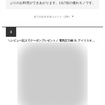
ぷりのお料理ができあがります。1台7役の優れモノです。
全てのおすすめコメント（2件）
3
＼レビュー記入でクーポンプレゼント／ 電気圧力鍋 3L アイリスオーヤマ 自動メニュー 圧力調理 圧力鍋 炊飯器 炊飯 3合 予約調理 保温 簡単 お手入れ 蒸し野菜 低温調理 無水調理 発酵 ホワイト ダークグレー PMPC-REMA3 KPC-REMA3