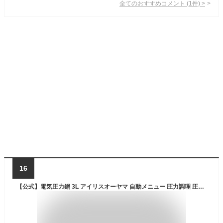
全てのおすすめコメント
(
1
件)
>
16
【公式】電気圧力鍋 3L アイリスオーヤマ 自動メニュー 圧力調理 圧力鍋 炊飯器 炊飯 3合 予約調理 保温 簡単 お手入れ 蒸し野菜 低温調理 無水調理 発酵 ホワイト ダークグレー PMPC-REMA3 KPC-REMA3[安心延長保証対象]