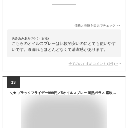
価格と在庫を
楽天
でチェック
>>
あみあみあみ(40代・女性)
こちらのオイルスプレーは比較的安いのにとても使いやす
いです。液漏れもほとんどなくて清潔感があります。
全てのおすすめコメント
(
1
件)
>
13
＼★ ブラックフライデー999円／5オイルスプレー 耐熱ガラス 霧吹き 油 オイルボトル 220ml 300ml 極細のミスト 油ポット オイルスプレーボトル 料理用 油さし 透明 スプレー ガラス 食用油 漏れ防止 キッチン用具 液だれしない キャンプ 調味料入れ