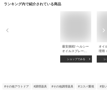
ランキング内で紹介されている商品
最安挑戦! ヘルシー
オイ
オイルスプレーボト
理用
ル オイルスプレー
ルス
ショップでみる
シ
ボトル 霧吹き 注ぎ
ー 1
2way 油ポット 料理
オイ
用 ガラス 油さし 透
ル 
明 スプレー 油スプ
野菜
レー 食用油 詰め替
ポー
え容器 48個買いOK
ッチ
その他アウトドア
調理器具
その他調理器具
コスパ重視
安
宅配便
ベー
グリル
ン ベ
スト用