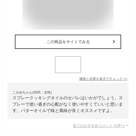
この商品をサイトでみる
価格と在庫を
楽天
でチェック
>>
こさめちゃん(50代・女性)
スプレークッキングオイルのセパレはいかがでしょう。ス
プレーで使い過ぎの心配がなく使いやすくていいと思いま
す。バターオイルで味と風味が良くオススメですよ。
全てのおすすめコメント
(
1
件)
>