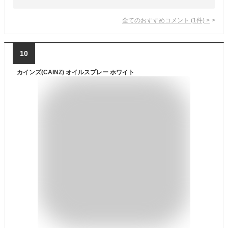
全てのおすすめコメント
(
1
件)
>
10
カインズ(CAINZ) オイルスプレー ホワイト