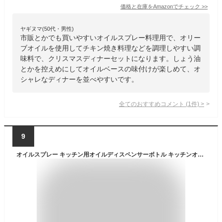
価格と在庫を
Amazon
でチェック
>>
ヤギヌマ(50代・男性)
市販とかでも買いやすいオイルスプレー料理用で、オリー
ブオイルを使用してチキン焼き料理などを調理しやすい調
味料で、クリスマスディナーセットになります。しょう油
とかを控えめにしてオイルベースの味付けが楽しめて、オ
シャレなディナーを並べやすいです。
全てのおすすめコメント
(
1
件)
>
9
オイルスプレー キッチン用オイルディスペンサーボトル キッチンオイルボトル キッチンオイルボトル2 In 1 オリーブオイルディスペンサーボトル 470ml オイルミスター オイルコンテナ キッチン、サラダ、バーベキュー用オイルスプレーボトル