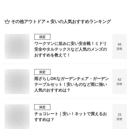
その他アウトドア × 安い
の人気おすすめランキング
決定
ワークマンに並みに安い安全靴！ミドリ
68
安全やタルテックスなど人気のメンズの
回答
おすすめを教えて！
決定
雨ざらしOKなガーデンチェア・ガーデン
62
テーブルセット！安いものなど雨に強い
回答
人気のおすすめは？
決定
チョコレート｜安い！ネットで買えるお
23
すすめは？
回答