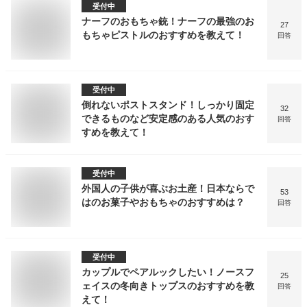
受付中
ナーフのおもちゃ銃！ナーフの最強のお
27
もちゃピストルのおすすめを教えて！
回答
受付中
倒れないポストスタンド！しっかり固定
32
できるものなど安定感のある人気のおす
回答
すめを教えて！
受付中
外国人の子供が喜ぶお土産！日本ならで
53
はのお菓子やおもちゃのおすすめは？
回答
受付中
カップルでペアルックしたい！ノースフ
25
ェイスの冬向きトップスのおすすめを教
回答
えて！