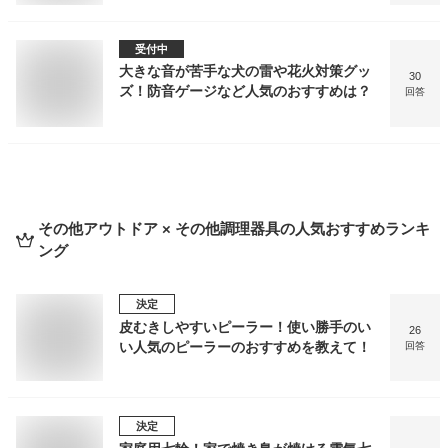
受付中
大きな音が苦手な犬の雷や花火対策グッ
30
ズ！防音ゲージなど人気のおすすめは？
回答
その他アウトドア × その他調理器具
の人気おすすめランキ
ング
決定
皮むきしやすいピーラー！使い勝手のい
26
い人気のピーラーのおすすめを教えて！
回答
決定