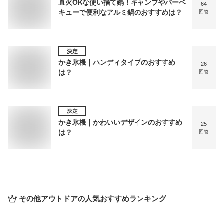
直火OKな使い捨て鍋！キャンプやバーベ
64
キューで便利なアルミ鍋のおすすめは？
回答
決定
かき氷機｜ハンディタイプのおすすめ
26
は？
回答
決定
かき氷機｜かわいいデザインのおすすめ
25
は？
回答
その他アウトドア
の人気おすすめランキング