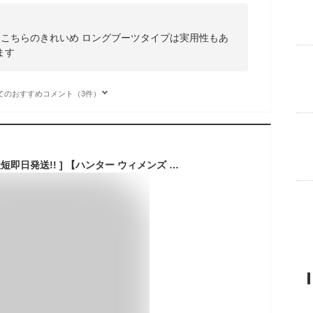
もこちらのきれいめ ロングブーツタイプは実用性もあ
ます
てのおすすめコメント（3件）
[ 15時までの注文で最短即日発送!! ] 【ハンター ウィメンズ インテレピッド ショート スノーブーツ】HUNTER WOMENS INTREPID SHORT SNOW BOOT BLACK wfs2108wwu-blk レディース ブーツ 防水 雨靴 長靴 ブラック