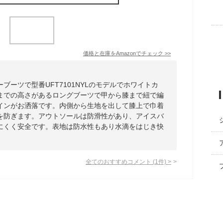
価格と在庫を
Amazon
でチェック
>>
ブーツで型番UFT7101NYLのモデルでホワイトカ
までの高さがあるロングブーツで甲から膝まで紐で編
インがお洒落です。内側から生地を出して膝上で巾着
を防ぎます。アウトソールは防滑性があり、アイスバ
にくく安全です。表地は防水性もあり水滴をはじき快
全てのおすすめコメント
(
1
件)
>