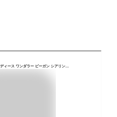
ハンター HUNTER レディース ワンダラー ビーガン シアリング インシュレイティド トール スノーブーツ シューズ WFT2204HER-WWG WHITE_WILLOW/GUM 4（23cm）