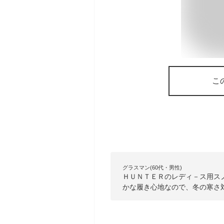
こ
グラスマン(60代・男性)
ＨＵＮＴＥＲのレディ－ス用ス
かな履き心地なので、冬の寒さ