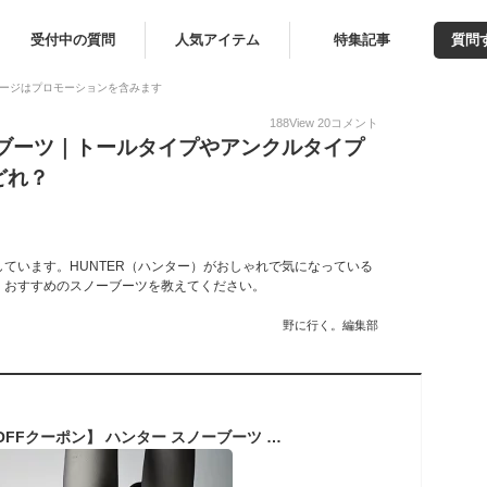
受付中の質問
人気アイテム
特集記事
質問
ージはプロモーションを含みます
188
View
20
コメント
ーブーツ｜トールタイプやアンクルタイプ
どれ？
ています。HUNTER（ハンター）がおしゃれで気になっている
、おすすめのスノーブーツを教えてください。
野に行く。編集部
【10日は★全品10％OFFクーポン】 ハンター スノーブーツ レディース きれいめ ロングブーツ 国内正規品 正規輸入品 冬用ブーツ 撥水ブーツ ロングスノーブーツ おしゃれ 黒 白 イントレピッド インシュレイティド WFT2108WWU ギフト プレゼント 誕生日 P11