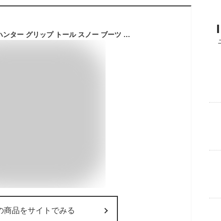
HUNTER(ハンター) ハンター グリップ トール スノー ブーツ ロングブーツ 防滑 防寒 防水 UFT7101NYL (ホワイト, 日本の靴のサイズ寸法, 大人, 数値, 25.0 cm)
の商品をサイトでみる