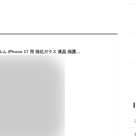
NIMASO ガラスフィルム iPhone 17 用 強化ガラス 液晶 保護フィルム 耐衝撃 高透過率 指紋防止 貼りやすい ガイド枠付き 2枚セット いPhone17（6.3インチ）対応 DSP25F1698