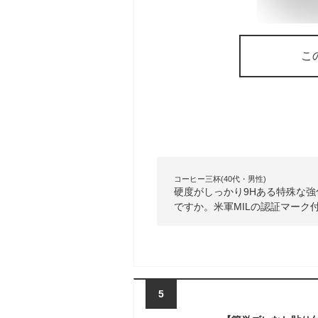
こ
コーヒー三杯(40代・男性)
硬度がしっかり9Hある特殊な
ですか。米軍MILの認証マーク
5