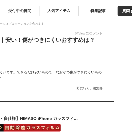
受付中の質問
人気アイテム
特集記事
質問
ージはプロモーションを含みます
64
View
20
コメント
ィルム｜安い！傷がつきにくいおすすめは？
探しています。できるだけ安いもので、なおかつ傷がつきにくいもの
い！
野に行く。編集部
【完全進化版・2枚組・多仕様】NIMASO iPhone ガラスフィルム iPhone17 iPhone16 iPhone16e iPhone15 保護フィルム iPhone17pro iPhone16pro max フィルム iPhone air iPhone16plus 15plus iphone14 13 アンチグレア 覗き見防止 ブルーライトカット クリア ガラスフィルム