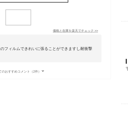
価格と在庫を
楽天
でチェック
>>
ィットのフィルムできれいに張ることができますし耐衝撃
てのおすすめコメント（2件）