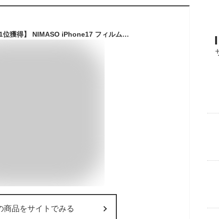
【安心な2枚組★楽天1位獲得】 NIMASO iPhone17 フィルム iphone air iPhone17pro ガラスフィルム iPhone16 iPhone15 iPhone16e フィルム iPhone17promax iPhone16promax 16plus iPhone14 iPhone13 iPhone15pro iPhone14pro 13pro max 12pro mini iPhonese 保護フィルム
の商品をサイトでみる