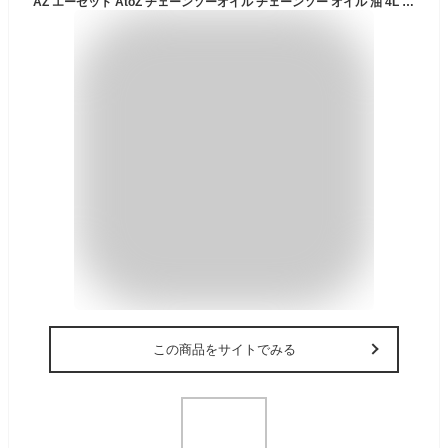
AZ エーゼット AtoZ チェーンソーオイル チェーンソー オイル 油 4L D薄型 TS204 4960833204203
この商品をサイトでみる