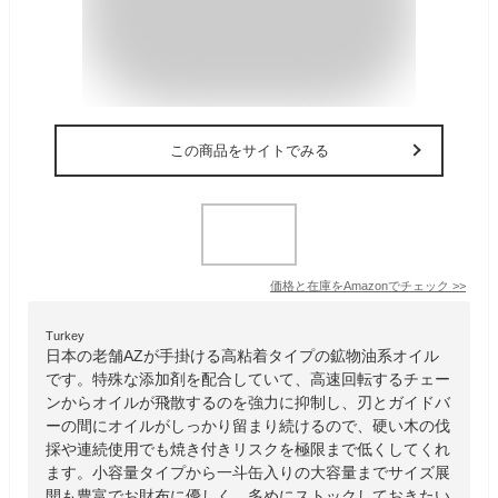
この商品をサイトでみる
価格と在庫を
Amazon
でチェック
>>
Turkey
日本の老舗AZが手掛ける高粘着タイプの鉱物油系オイル
です。特殊な添加剤を配合していて、高速回転するチェー
ンからオイルが飛散するのを強力に抑制し、刃とガイドバ
ーの間にオイルがしっかり留まり続けるので、硬い木の伐
採や連続使用でも焼き付きリスクを極限まで低くしてくれ
ます。小容量タイプから一斗缶入りの大容量までサイズ展
開も豊富でお財布に優しく、多めにストックしておきたい