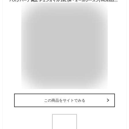
ハスクバーナ 純正 チェンオイル 18L (M・オールシーズン) HC63221M [Husqvarna チェーンソーオイル チェーンオイル]
この商品をサイトでみる