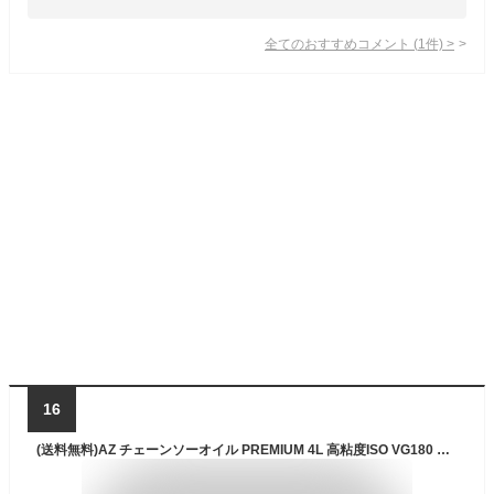
全てのおすすめコメント
(
1
件)
>
16
(送料無料)AZ チェーンソーオイル PREMIUM 4L 高粘度ISO VG180 プレミアムチェーンソーオイル【送料無料(北海道・沖縄・離島除く)】