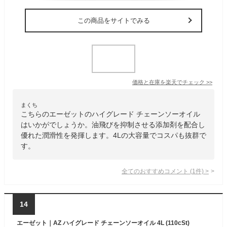
この商品をサイトでみる
価格と在庫を
楽天
でチェック
>>
まくち
こちらのエーゼットのハイグレード チェーンソーオイル
はいかがでしょうか。油飛びを抑制させる添加剤を配合し
優れた潤滑性を発揮します。4Lの大容量でコスパも抜群で
す。
全てのおすすめコメント
(
1
件)
>
14
エーゼット｜AZ ハイグレード チェーンソーオイル 4L (110cSt)