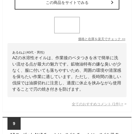
この商品をサイトでみる
価格と在庫を
楽天
でチェック
>>
あるねよ(40代・男性)
AZの水溶性オイルは、作業後のベタつきを水で簡単に洗
い流せる点が最大の魅力です。鉱物油特有の嫌な臭いが少
なく、服に付いても落ちやすいため、周囲の環境や清潔感
を保ちたい作業に適しています。ただし、長時間の激しい
伐採では油膜切れに注意し、適度に休止を挟みながら使用
することで刃の焼き付きを防げます。
全てのおすすめコメント
(
1
件)
>
9