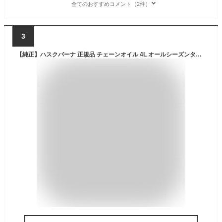
全てのおすすめコメント（2件）
3
【純正】ハスクバーナ 正規品 チェーンオイル 4L オールシーズンタイプ HC63386M 【 ハスク オイル チェンオイル チェーンソーオイル チェンソーオイル 4リットル 夏季 冬季 Husqvarna 】【おしゃれ おすすめ】[CB99]