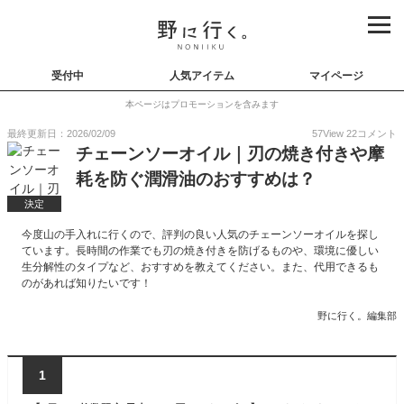
受付中
人気アイテム
マイページ
本ページはプロモーションを含みます
最終更新日：2026/02/09
57
View
22
コメント
チェーンソーオイル｜刃の焼き付きや摩
耗を防ぐ潤滑油のおすすめは？
決定
今度山の手入れに行くので、評判の良い人気のチェーンソーオイルを探し
ています。長時間の作業でも刃の焼き付きを防げるものや、環境に優しい
生分解性のタイプなど、おすすめを教えてください。また、代用できるも
のがあれば知りたいです！
野に行く。編集部
1