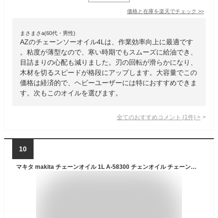
価格と在庫を
楽天
でチェック
>>
まさまさa(60代・男性)
AZのチェーンソーオイル4Lは、作業効率向上に最適です
。粘度が薄型なので、寒い時期でもスムーズに給油でき、
目詰まりの心配も減りました。刃の回転が滑らかになり、
木材を切るスピードが格段にアップします。大容量でこの
価格は経済的で、ヘビーユーザーには特におすすめできま
す。次もこのオイルを選びます。
全てのおすすめコメント
(
1
件)
>
10
マキタ makita チェーンオイル 1L A-58300 チェンオイル チェーンソー オイル チェンソー 潤滑油 メンテナンス チェン チェーン