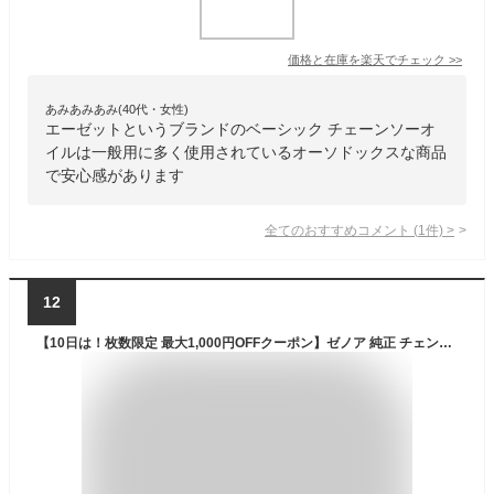
価格と在庫を
楽天
でチェック
>>
あみあみあみ(40代・女性)
エーゼットというブランドのベーシック チェーンソーオ
イルは一般用に多く使用されているオーソドックスな商品
で安心感があります
全てのおすすめコメント
(
1
件)
>
12
【10日は！枚数限定 最大1,000円OFFクーポン】ゼノア 純正 チェンオイル オールシーズンタイプ 4L ZENOAH Z2-4L YYSNA02 4リットル チェーンオイル オイル チェーンソー チェンソー チェーンソーオイル チェンソーオイル 部品