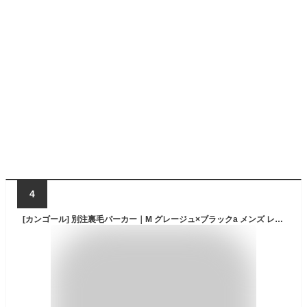
4
[カンゴール] 別注裏毛パーカー｜M グレージュ×ブラックa メンズ レディース ユニセックス プルオーバーパーカー スウェット 長袖 フーディ オーバーサイズ ゆったり ビッグシルエット ワンポイント ブランド ロゴ 秋服 冬服 春服