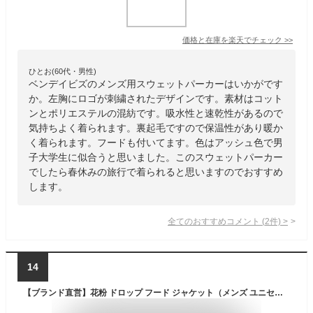
価格と在庫を
楽天
でチェック
>>
ひとお(60代・男性)
ベンデイビズのメンズ用スウェットパーカーはいかがです
か。左胸にロゴが刺繍されたデザインです。素材はコット
ンとポリエステルの混紡です。吸水性と速乾性があるので
気持ちよく着られます。裏起毛ですので保温性があり暖か
く着られます。フードも付いてます。色はアッシュ色で男
子大学生に似合うと思いました。このスウェットパーカー
でしたら春休みの旅行で着られると思いますのでおすすめ
します。
全てのおすすめコメント
(
2
件)
>
14
【ブランド直営】花粉 ドロップ フード ジャケット（メンズ ユニセックス アウター マウンテンパーカー マンパ フード付き 撥水 防汚 静電気防止 花粉対策 羽織り 無地 前開き アメカジ 春 秋）KRIFF MAYERクリフメイヤー【2025SS】