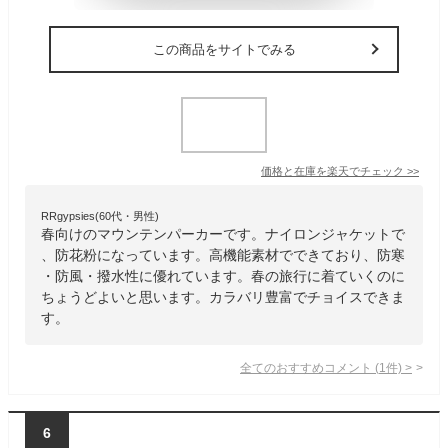
この商品をサイトでみる
価格と在庫を
楽天
でチェック
>>
RRgypsies(60代・男性)
春向けのマウンテンパーカーです。ナイロンジャケットで
、防花粉になっています。高機能素材でできており、防寒
・防風・撥水性に優れています。春の旅行に着ていくのに
ちょうどよいと思います。カラバリ豊富でチョイスできま
す。
全てのおすすめコメント
(
1
件)
>
6