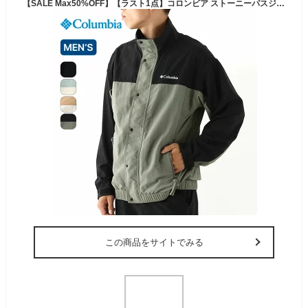
【SALE Max50%OFF】【ラスト1点】コロンビア ストーニーパスジャケット Columbia Stony Pass Jacket メンズ PM0444 トップス アウター マウンテンパーカー コート ジャケット ウィンドブレーカー 登山 旅行 トラベル キャンプ アウトドア
この商品をサイトでみる