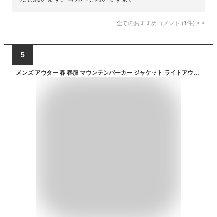
全てのおすすめコメント
(
1
件)
>
5
メンズ アウター 春 春服 マウンテンパーカー ジャケット ライトアウター ウインドブレーカー ナイロンジャケット ALL WEATHER TEX パーカー 長袖 おしゃれ 暖かい 防寒 撥水 防風 防花粉 UV対策 清潔 秋 冬 高機能素材 カジュアル 夫 彼氏 旦那 プレゼント ギフト M L LL