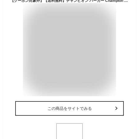
【クーポン対象外】【送料無料】チャンピオン パーカー Champion スウェット プルオーバーパーカー フーディ メンズ レディース スウェット トレーナー ブランド フーディ ストレッチ ペアコーデ レディース 無地 大きいサイズ ゆったり 春 春服 秋冬
この商品をサイトでみる