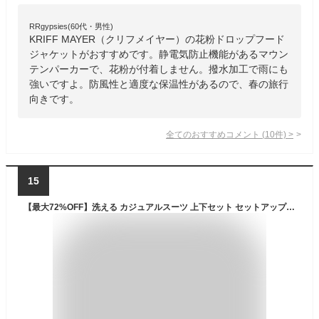
RRgypsies(60代・男性)
KRIFF MAYER（クリフメイヤー）の花粉ドロップフード
ジャケットがおすすめです。静電気防止機能があるマウン
テンパーカーで、花粉が付着しません。撥水加工で雨にも
強いですよ。防風性と適度な保温性があるので、春の旅行
向きです。
全てのおすすめコメント
(
10
件)
>
15
【最大72%OFF】洗える カジュアルスーツ 上下セット セットアップ メンズ スーツ テーラードジャケット ストレッチ ジャケット テーパードパンツ ジャージ素材 洗濯機 通勤 仕事 ビジネス カジュアル アウター ボトムス 20代 30代 40代 春服 春 春夏 大きいサイズ