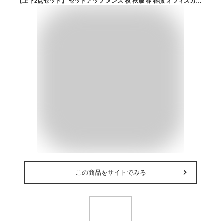
【上下2点セット】 セットアップ メンズ 秋 秋服 春 春服 オフィスカジュアル 上下セット ノーカラージャケット テーラードジャケット テーパードパンツ イージーパンツ ストレッチ キレイめ ブラック チャコール ネイビー ブラウン
この商品をサイトでみる