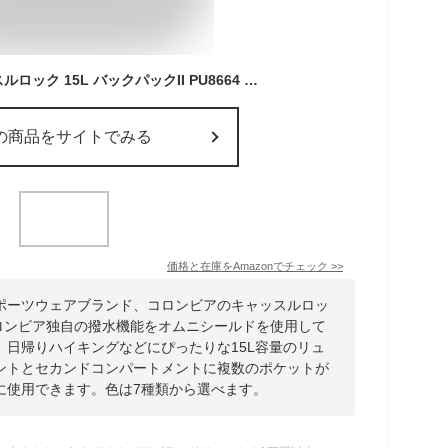
[コロンビア] キャッスルロック 15L バックパックII PU8664 ワンサイズ ブラック
の商品をサイトでみる
価格と在庫を
Amazon
でチェック
>>
ポーツウェアブランド、コロンビアのキャッスルロッ
。コロンビア独自の撥水機能をオムニシールドを使用して
、日帰りハイキングなどにぴったりな15L容量のリュ
ントとセカンドコンパートメントに複数のポケットが
に使用できます。色は7種類から選べます。