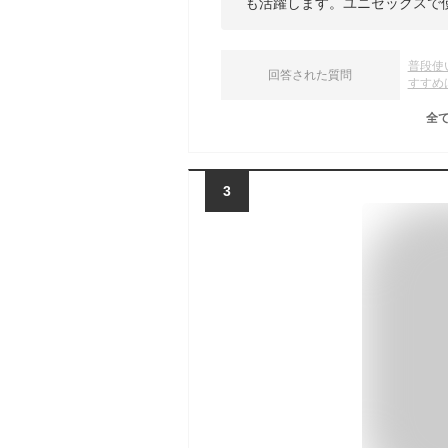
も活躍します。ユニセックスで
普段使
回答された質問
すすめ
全
3