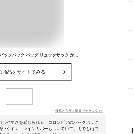
コロンビア リュック バックパック バッグ リュックサック かばん キャッスルロック 25L Columbia メンズ レディース ユニセックス 国内正規品 インポート ブランド 海外ブランド アウトドアブランド 通勤 通学 プレゼント 彼氏 男性 PU8662
の商品をサイトでみる
価格と在庫を
楽天
でチェック
>>
のしやすさを感じられる、コロンビアのバックパック
負いやすく、レインカバーもついていて、街でも山で