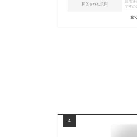
普段使
回答された質問
すすめ
全
4