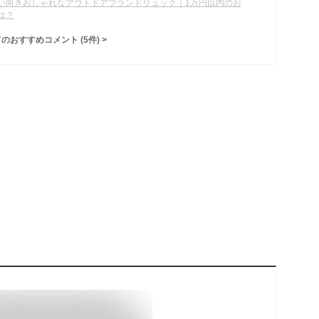
い向きおしゃれなアウトドアブランドリュック｜1万円以内のお
は？
てのおすすめコメント
(
5
件)
>