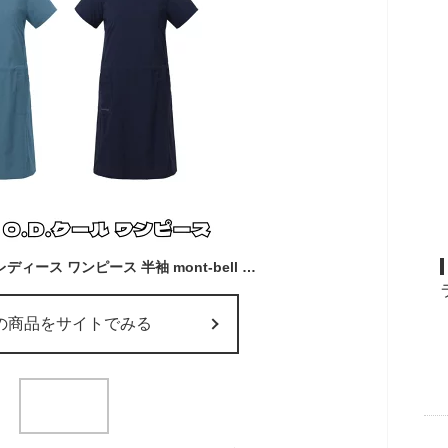
mont-bell モンベル レディース ワンピース 半袖 mont-bell O.D.クール ひざ丈 撥水加工 ウエスト調節可能 アウトドア 1114680 [衣類] ユ00582
の商品をサイトでみる