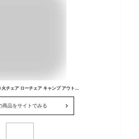
【P2倍11/16迄】 焚き火チェア ローチェア キャンプ アウトドア チェア リラックスチェア コンパクト 折りたたみ 収束 軽量 ロースタイル アウトドアチェア 焚火チェア 椅子 焚き火 ロー ロータイプ ロースタイル アームレス 帆布 バタフライチェア 軽量 南湖ギア
の商品をサイトでみる