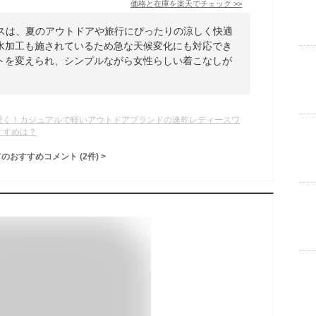
価格と在庫を
楽天
でチェック
>>
ースは、夏のアウトドアや旅行にぴったりの涼しく快適
水加工も施されているため急な天候変化にも対応でき
トを変えられ、シンプルながら女性らしい着こなしが
。
愛く！カジュアルで軽いアウトドアブランドの速乾レディースワ
すすめは？
てのおすすめコメント
(
2
件)
>