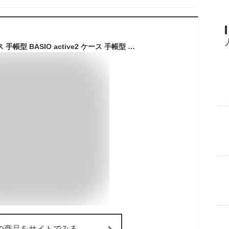
BASIO active3 ケース 手帳型 BASIO active2 ケース 手帳型 BASIO4 手帳型ケース ベイシオ4 カバー手帳型 ベイシオ4ケース BASIO3 ケース BASIO3 手帳型ケース au スマホケース プレゼント用 スマホケース ベルト かわいい スタンド付き スマホケース
の商品をサイトでみる