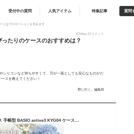
受付中の質問
人気アイテム
特集記事
質問
ージはプロモーションを含みます
47
View
22
コメント
ve3にぴったりのケースのおすすめは？
。手帳型やシリコンなど持ちやすくて、万が一落としても安心なものがだ
ケースを教えてください！
野に行く。編集部
BASIO active3 ケース 手帳型 BASIO active3 KYG04 ケース BASIO active3 手帳型ケース ベイシオ アクティブ3 カバー 手帳型 スマホケース BASIO active3 手帳型ケース 携帯ケース ベルトなし ストラップ かわいい 花柄 おしゃれ かわいい TOK