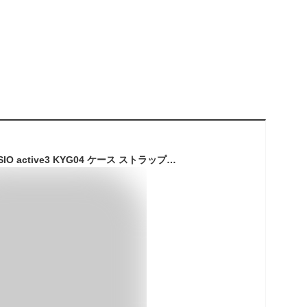
＼特価セール中／BASIO active3 KYG04 ケース ストラップ付き ベイシオ アクティブ3 手帳型 蝶々 マグネット BASIO active3 カバー KYOCERA Basio Active3 ケース 手帳型 スタンド ストラップホール付 耐衝撃 カメラ保護 プレゼント かわいい おしゃれ スマホケース