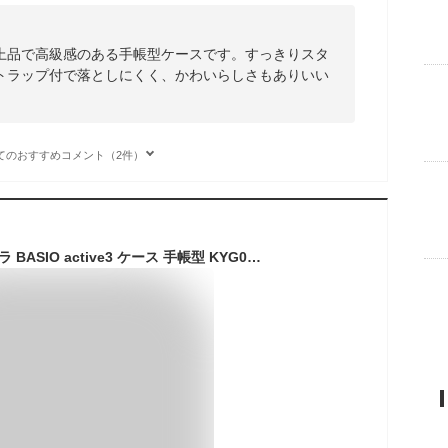
上品で高級感のある手帳型ケースです。すっきりスタ
トラップ付で落としにくく、かわいらしさもありいい
てのおすすめコメント（2件）
ALSDKEZI 対応 京セラ BASIO active3 ケース 手帳型 KYG04 ケース 可愛い 猫柄 動物柄 純色シンプルデザイン スマホケース おしゃれ カード入れ 財布型 女性 人気 カバー カード収納 スタンド機能 内蔵マグネット式, 赤/Red