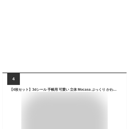
4
【4枚セット】3dシール 手帳用 可愛い 立体 Mocasa ぷっくり かわいい ステッカー 手帳 女の子 透明 台紙 用 泡ステッカー ジュエル風 手帳用 diy用 水筒用 携帯電話飾り用 手芸用品 (KW)