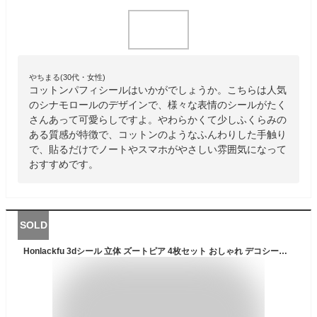
やちまる(30代・女性)
コットンパフィシールはいかがでしょうか。こちらは人気
のシナモロールのデザインで、様々な表情のシールがたく
さんあって可愛らしですよ。やわらかくて少しふくらみの
ある質感が特徴で、コットンのようなふんわりした手触り
で、貼るだけでノートやスマホがやさしい雰囲気になって
おすすめです。
SOLD
Honlackfu 3dシール 立体 ズートピア 4枚セット おしゃれ デコシール 女の子 クリスマス 誕生日 プレゼント 手芸用品 携帯電話飾り用手帳用 日記帳用 DIY用 貼り付け可能(Bセット)