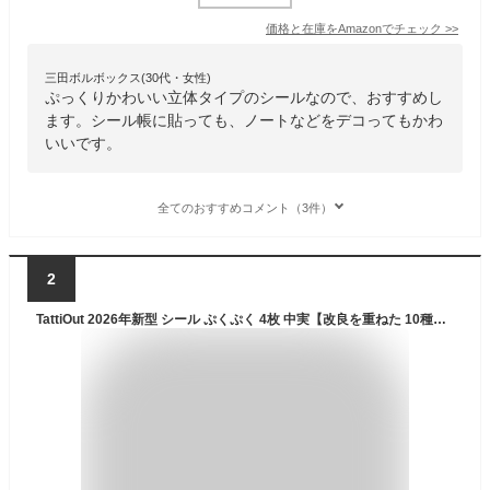
価格と在庫を
Amazon
でチェック
>>
三田ボルボックス(30代・女性)
ぷっくりかわいい立体タイプのシールなので、おすすめし
ます。シール帳に貼っても、ノートなどをデコってもかわ
いいです。
全てのおすすめコメント（3件）
2
TattiOut 2026年新型 シール ぷくぷく 4枚 中実【改良を重ねた 10種類以上】ぷっくり 立体 デコシール 3D ごほうび ステッカー うるつや ラメ付き 手帳デコ うさぎ ねこ 猫 ペンギン キラキラ 推し活デコ 女の子 子供 プレゼント 可愛い TO24FD008 H型