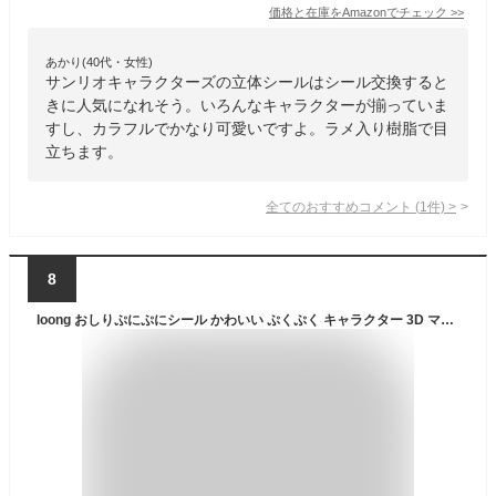
価格と在庫を
Amazon
でチェック
>>
あかり(40代・女性)
サンリオキャラクターズの立体シールはシール交換すると
きに人気になれそう。いろんなキャラクターが揃っていま
すし、カラフルでかなり可愛いですよ。ラメ入り樹脂で目
立ちます。
全てのおすすめコメント
(
1
件)
>
8
loong おしりぷにぷにシール かわいい ぷくぷく キャラクター 3D マシュマロ ふわふわ もちもち もっちりスクイーズ ステッカー シール帳 デコレーション 2セット K