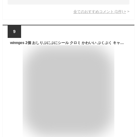
全てのおすすめコメント
(
1
件)
>
9
winnges 2個 おしりぷにぷにシール クロミ かわいい ぷくぷく キャラクター 可愛い 立体 ごほうびシ ー ル、ご褒美シー ル デコレーション、女の子向け プランナー・ノート・スマホ・ウォーターボトル装飾用 3D浮き立つ漫画風レリーフステッカー (A)