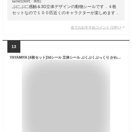
tachi21(50代・男性)
ぷにぷに感触＆3D立体デザインの動物シールです．４枚
セットなので１００匹近くのキャラクターが楽しめます．
全てのおすすめコメント
(
1
件)
>
13
YAYAMIYA [4枚セット]3dシール 立体シール ぷくぷくぷっくり かわいい 立体 おしゃれ デコシール ごほうび 子供 貼り付け可能 贈り物 手帳 携帯 女の子 DIY用 手帳用 水筒・スマホケース・アルバム飾り用 貼り付け可能 (Sanrio-4枚セット)