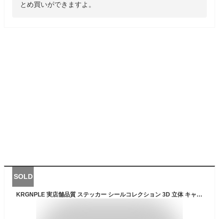
とめ買いができますよ。
SOLD
KRGNPLE 実店舗品質 ステッカー シールコレクション 3D 立体 キャラクター 2 枚 可愛い 防水 PVC 覆い膜 精密印刷 手帳・スマホ・文房具デコ ギフト クリスマスプレゼント 耐摩耗 人気（1 号＋2 号）