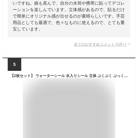
いですね。娘も喜んで、自分の水筒や携帯に貼ってデコレ
ーションを楽しんでいます。立体感があるので、貼るだけ
で簡単にオリジナル感が出せるのが素晴らしいです。手芸
用品としても最適で、色々なものに使えるので、とても重
宝しています。
全てのおすすめコメント
(
1
件)
>
5
【2枚セット】 ウォーターシール 水入りシール 立体 ぷくぷく ぷっくり 3D 可愛い キャラクター シェイクステッカー 水入りステッカー 手帳用 日記帳用 ごほうび DIYクラフト用 女の子 男の子 （Aタイプ）