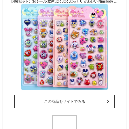
【4枚セット】3dシール 立体 ぷくぷくぷっくり かわいい Ninrikidy おしゃれ デコシール 女の子 貼り付け可能 携帯電話飾り用 手帳用 DIY用 日記帳用 手芸用品 貼り付け可能（Aセット
この商品をサイトでみる