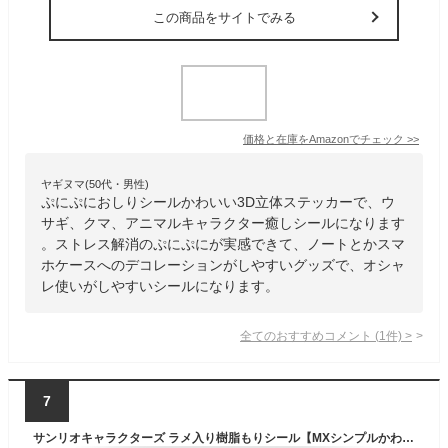
この商品をサイトでみる
価格と在庫を
Amazon
でチェック
>>
ヤギヌマ(50代・男性)
ぷにぷにおしりシールかわいい3D立体ステッカーで、ウ
サギ、クマ、アニマルキャラクター癒しシールになります
。ストレス解消のぷにぷにが実感できて、ノートとかスマ
ホケースへのデコレーションがしやすいグッズで、オシャ
レ使いがしやすいシールになります。
全てのおすすめコメント
(
1
件)
>
7
サンリオキャラクターズ ラメ入り樹脂もりシール【MXシンプルかわいい!】 001797-52