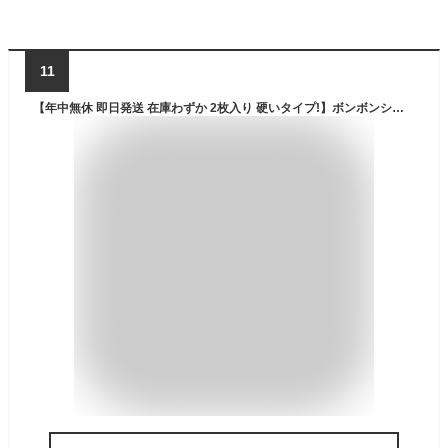
11
【年中無休 即日発送 在庫わずか 2枚入り 硬いタイプ!】ボンボンシール可愛い ぷっくりシール人気シール交換手帳用 スマホケース 水筒 ペン 装飾用 ご褒美シール クリスマス贈り物 shin子供キッズプレゼント