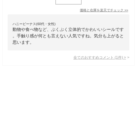
価格と在庫を
楽天
でチェック
>>
ハニービーナス(60代・女性)
動物や食べ物など、ぷくぷく立体的でかわいいシールです
。手触り感が何とも言えない人気ですね。気分も上がると
思います。
全てのおすすめコメント
(
1
件)
>