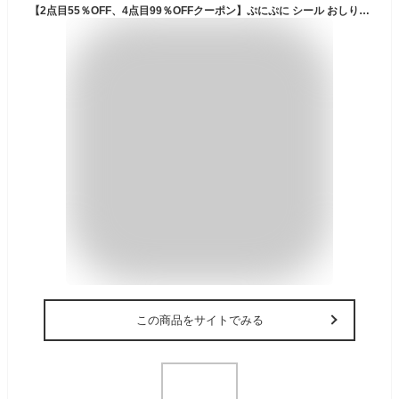
【2点目55％OFF、4点目99％OFFクーポン】ぷにぷに シール おしり 3D立体 ぷっくりシール ぷくぷくシール かわいいシール ぷにぷにシール 3dシール 女の子 ぷくぷく 立体シール ご褒美シール シール帳 可愛い シール交換 集め 子供 手帳
この商品をサイトでみる