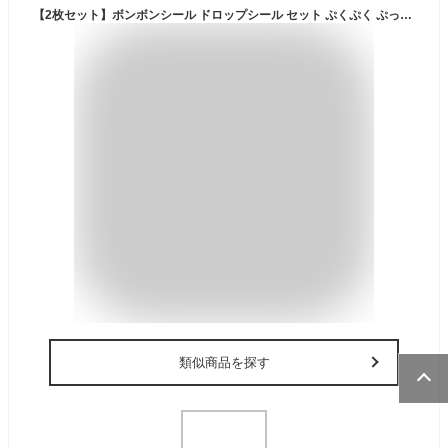
【2枚セット】ボンボンシール ドロップシール セット ぷくぷく ぷっくり つやつや キラキラ 3D立体 平成レトロ かわいい ご褒美 女の子 平成女子 男の子 ぷにぷに 交換 (ピンク+ブルー)
類似商品を探す