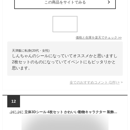
この商品をサイトでみる
価格と在庫を
楽天
でチェック
>>
天津飯に転身(20代・女性)
しんちゃんのシールになっていてオススメかと思いますし
2枚セットのものになっていてイベントにもピッタリかと
思います。
全てのおすすめコメント
(
1
件)
>
12
ぷにぷに 立体3Dシール 4枚セット かわいい動物キャラクター 装飾用 ごほうび スクイーズ 手帳 日記帳用 貼り付け可能 デコレーション 子供 大人用 手芸用品 プレゼント ギフト