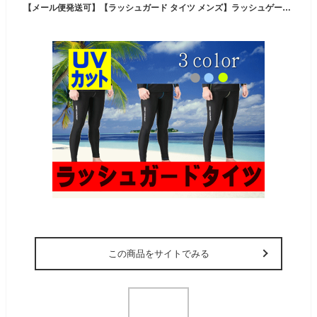
【メール便発送可】【ラッシュガード タイツ メンズ】ラッシュゲームタイツ 男性 黒 ブラック 無地 水着 UVカット 日焼け対策 釣り 海 鮎 渓流 プール アウトドア スポーツ 父の日
この商品をサイトでみる