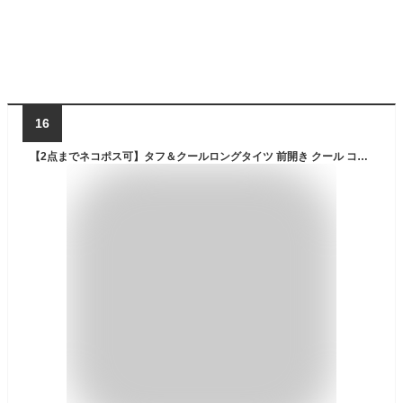
16
【2点までネコポス可】タフ＆クールロングタイツ 前開き クール コンプレッション CORDURA(コーデュラ) ALPHA-FORCE(アルファフォース) AF1703 アルト 夏用 メンズ 接触冷感 吸汗速乾 UVカット ストレッチ ワークインナー