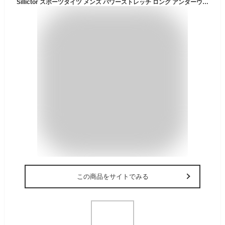
Sillictor スポーツタイツ メンズ パワーストレッチ ロング アンダーウェア コンプレッション タイツ [UVカット + 吸汗速乾] yc1060blk-gn- M
この商品をサイトでみる