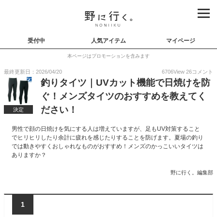
受付中
人気アイテム
マイページ
本ページはプロモーションを含みます
最終更新日：2026/04/20
6706
View
26
コメント
釣りタイツ｜UVカット機能で日焼けを防
ぐ！メンズタイツのおすすめを教えてく
ださい！
決定
男性で顔の日焼けを気にする人は増えていますが、足もUV対策すること
でヒリヒリしたり余計に疲れを感じたりすることを防げます。夏場の釣り
では動きやすくおしゃれなものがおすすめ！メンズのかっこいいタイツは
ありますか？
野に行く。編集部
1