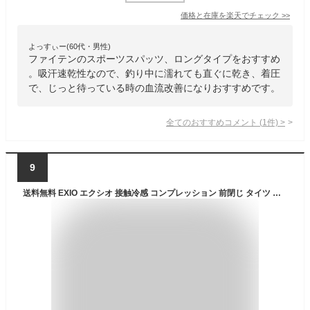
価格と在庫を
楽天
でチェック
>>
よっすぃー(60代・男性)
ファイテンのスポーツスパッツ、ロングタイプをおすすめ
。吸汗速乾性なので、釣り中に濡れても直ぐに乾き、着圧
で、じっと待っている時の血流改善になりおすすめです。
全てのおすすめコメント
(
1
件)
>
9
送料無料 EXIO エクシオ 接触冷感 コンプレッション 前閉じ タイツ メンズ オールシーズン インナー ロングタイツ 全2色 M-XXL アンダーウェア コンプレッションウェア トレーニングウェア ランニング スパッツ ネコポス ポイント消化 あす楽