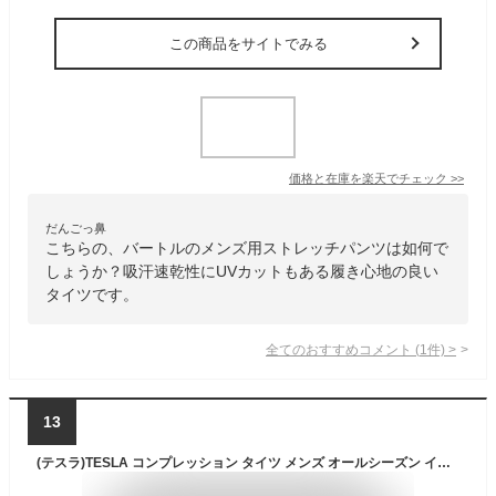
この商品をサイトでみる
価格と在庫を
楽天
でチェック
>>
だんごっ鼻
こちらの、バートルのメンズ用ストレッチパンツは如何で
しょうか？吸汗速乾性にUVカットもある履き心地の良い
タイツです。
全てのおすすめコメント
(
1
件)
>
13
(テスラ)TESLA コンプレッション タイツ メンズ オールシーズン インナー スポーツウェア UVカット 吸汗速乾 コンプレッションパンツ ランニングウェア スポーツ ロングパンツ MUP49