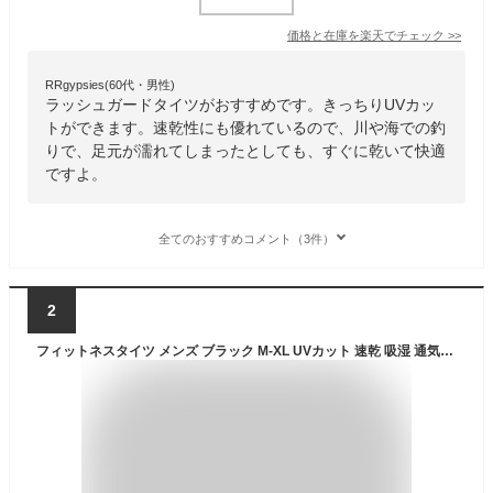
価格と在庫を
楽天
でチェック
>>
RRgypsies(60代・男性)
ラッシュガードタイツがおすすめです。きっちりUVカッ
トができます。速乾性にも優れているので、川や海での釣
りで、足元が濡れてしまったとしても、すぐに乾いて快適
ですよ。
全てのおすすめコメント（3件）
2
フィットネスタイツ メンズ ブラック M-XL UVカット 速乾 吸湿 通気性 軽量 フィット スパッツ ジム ダンス 登山 釣り Mt.happy/マウントハッピー