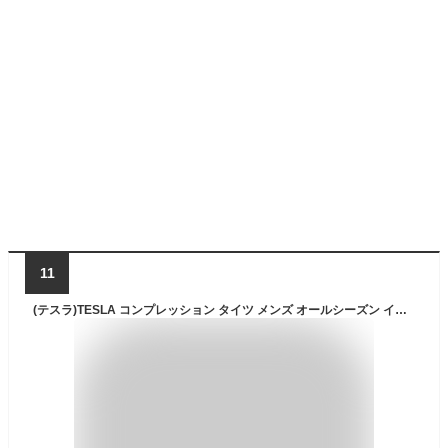
11
(テスラ)TESLA コンプレッション タイツ メンズ オールシーズン インナー スポーツウェア [UVカット・吸汗速乾] コンプレッションパンツ ランニングウェア スポーツ ロングパンツ MUP29/MUP39/MUP49