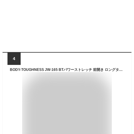
4
BODY-TOUGHNESS JW-165 BTパワーストレッチ 前開き ロングタイツ ボディタフネス 遠赤外線加工 裏起毛 吸汗速乾 加圧 おたふく手袋 スポーツインナー トレーニング ランニング ロードバイク クロスバイク 自転車 ゴルフ 【単品注文メール便送料無料:代金引換不可】