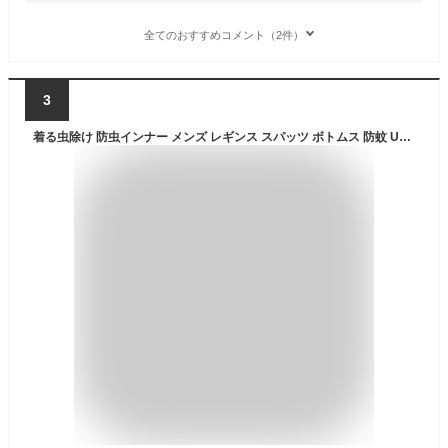
全てのおすすめコメント（2件）
3
着る虫除け 防虫インナー メンズ レギンス スパッツ ボトムス 防蚊 UV 日焼け対策 紫外線対策 キャンプ アウトドア フェス 海 プール 通勤 通学 釣り 接触冷感 吸水 速乾 国産 日本製 無地 ブランド プレゼント プチギフト 誕生日プレゼント 彼氏 父 息子 ギフト 記念日