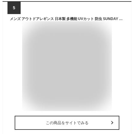
5
メンズ アウトドアレギンス 日本製 多機能 UVカット 防虫 SUNDAY MOUNTAIN サンデーマウンテン ボトムス タイツ スパッツ 伸縮ストレッチ 速乾ドライ originalitem スポーツ ヨガ ハイキング トレッキング 登山 釣り キャンプ アウトドア 【正規品】
この商品をサイトでみる