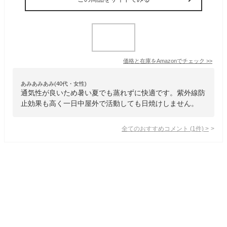
価格と在庫を
Amazon
でチェック
>>
あみあみあみ(40代・女性)
通気性が良いため暑い夏でも蒸れずに快適です。紫外線防
止効果も高く一日中屋外で活動しても日焼けしません。
全てのおすすめコメント
(
1
件)
>