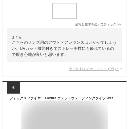
価格と在庫を
楽天
でチェック
>>
まくち
こちらのメンズ用のアウトドアレギンスはいかがでしょう
か。UVカット機能付きでストレッチ性にも優れているの
で履き心地が良いと思います。
全てのおすすめコメント
(
1
件)
>
6
フォックスファイヤー Foxfire ウェットウェーディングタイツ Wet Wading Tights フィッシング 水陸両用タイツ 夏季渓流 釣り アウトドア FOX5014258