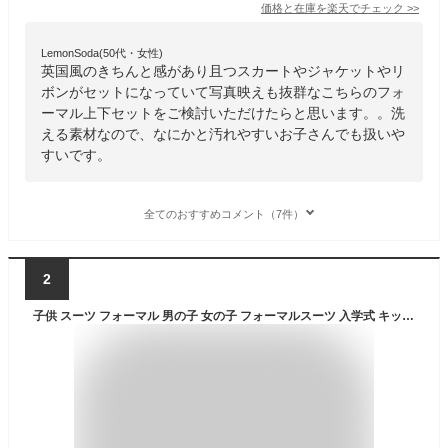
価格と在庫を
楽天
でチェック
>>
LemonSoda(50代・女性)
英国風のきちんと感があり且つスカートやジャケットやリ
ボンがセットになっていて写真映えも抜群なこちらのフォ
ーマル上下セットをご検討いただけたらと思います。。洗
える素材なので、なにかと汚れやすいお子さんでも扱いや
すいです。
全てのおすすめコメント（7件）
2
子供 スーツ フォーマル 男の子 女の子 フォーマルスーツ 入学式 キッズ スーツ 上下 セット ジャケット スカート パンツ 柔らかい ゆったり シンプル 子供服 セットアップ ネクタイ付き 卒園式 スーツ 洗える 入園式 入学式 卒園式 卒業式 発表会