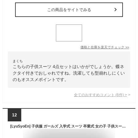
この商品をサイトでみる
価格と在庫を
楽天
でチェック
>>
まくち
こちらの子供スーツ 4点セットはいかがでしょうか。蝶ネ
クタイ付きでおしゃれですね。洗濯しても型崩れしにくい
のもオススメポイントです。
全てのおすすめコメント
(
6
件)
>
12
[LyuSyoEn] 子供服 ガールズ 入学式 スーツ 卒業式 女の子 子供スーツ ブレザー スカート シャツ 3点セット 学院風 可愛い JK制服 通園 通学 発表会 結婚式 (ピンク,130)