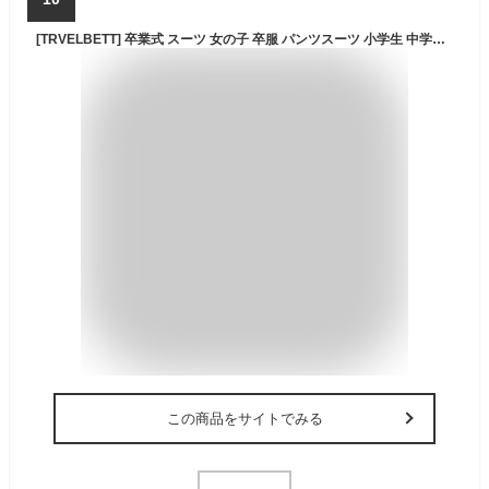
[TRVELBETT] 卒業式 スーツ 女の子 卒服 パンツスーツ 小学生 中学生 韓国 子供服 フォーマル 発表会 お受験 冠婚葬祭 120 130 140 150 160 165 (150cm,ズボンのみ)
この商品をサイトでみる