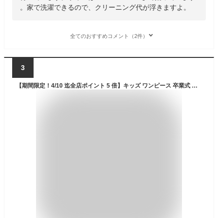
。家で洗濯できるので、クリーニング代が浮きますよ。
全てのおすすめコメント（2件）
3
【期間限定！4/10 迄全店ポイント 5 倍】キッズ ワンピース 卒業式 入学式 スーツ 女の子 フォーマルドレス リボンネクタイ付き 3 点セット フォーマル ブラウス 子供服 キッズドレス おしゃれ 可愛い 式典 発表会 写真撮影 洗濯可