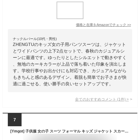
価格と在庫を
Amazon
でチェック
>>
ナックルバール(10代・男性)
ZHENGTUのキッズ女の子用パンツスーツは、ジャケット
とワイドパンツの上下2点セットで、春秋のカジュアルシ
ーンに最適です。ゆったりとしたシルエットで動きやすく
、無地のカーキカラーが上品で落ち着いた印象を演出しま
す。学校行事やお出かけにも対応でき、カジュアルながら
もきちんと感のあるデザイン。着脱も簡単でお子さまが快
適に過ごせる、使い勝手の良いセットアップです。
全てのおすすめコメント
(
1
件)
>
7
[Ymgot] 子供服 女の子 スーツ フォーマル キッズ ジャケット スカート2点セットアップ 発表会 結婚式 七五三 入園式 入学式 (JP, 身長, 120, ブラック)