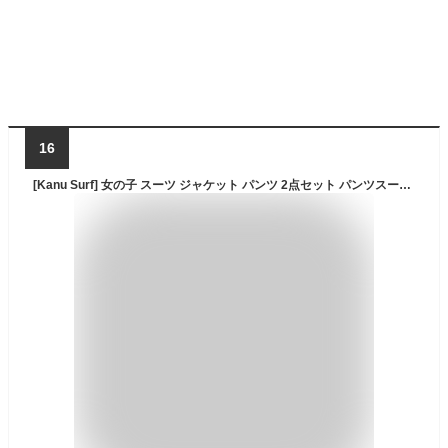
16
[Kanu Surf] 女の子 スーツ ジャケット パンツ 2点セット パンツスーツ 子供服 フォーマルウェア ゆったり カジュアルスーツ 韓国 卒業式 入学式 七五三 発表会 お受験 冠婚葬祭 ジュニア (ブラック,160)