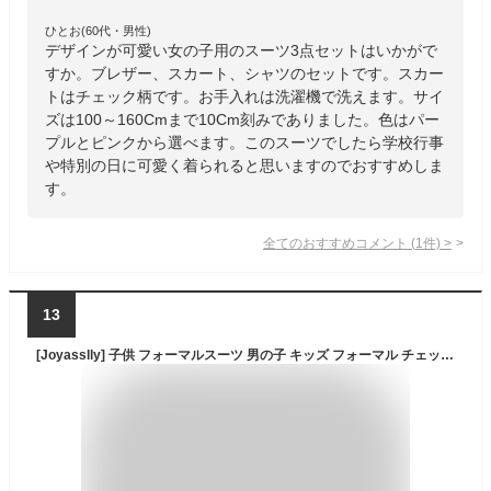
ひとお(60代・男性)
デザインが可愛い女の子用のスーツ3点セットはいかがで
すか。ブレザー、スカート、シャツのセットです。スカー
トはチェック柄です。お手入れは洗濯機で洗えます。サイ
ズは100～160Cmまで10Cm刻みでありました。色はパー
プルとピンクから選べます。このスーツでしたら学校行事
や特別の日に可愛く着られると思いますのでおすすめしま
す。
全てのおすすめコメント
(
1
件)
>
13
[Joyasslly] 子供 フォーマルスーツ 男の子 キッズ フォーマル チェック柄 子供服 セットアップ 入学式 卒業式 発表会 紳士服 入園式 卒園式 結婚式 (JP, 身長, 160, ネイビー)