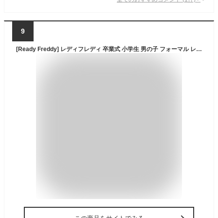
9
[Ready Freddy] レディフレディ 卒業式 小学生 男の子 フォーマル レジメンタルタイ ベーシック スーツ 5点 セット 7901-5602 ((シャツ) ホワイト, 150cm)