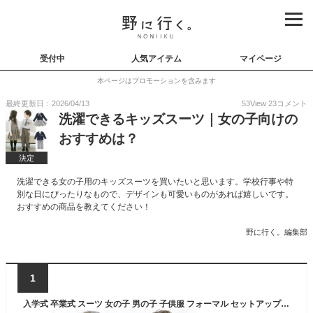
受付中
人気アイテム
マイページ
本ページはプロモーションを含みます
最終更新日：2026/04/13
53
View
23
コメント
洗濯できるキッズスーツ｜女の子向けの
おすすめは？
決定
洗濯できる女の子用のキッズスーツを買いたいと思います。学校行事や特
別な日にぴったりなもので、デザインも可愛いものがあれば嬉しいです。
おすすめの商品を教えてください！
野に行く。編集部
1
入学式 卒業式 スーツ 女の子 男の子 子供服 フォーマル セットアップ ブレザー 制服風 ジャンパースカート パンツ 英国風 発表会 お受験 七五三 ジュニア 100-160cm 洗える ネイビー グレー 上下セット 小学校 幼稚園 おしゃれ 2026春 dt059x1x1x1