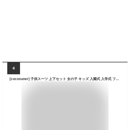
4
[cocosuner] 子供スーツ 上下セット 女の子 キッズ 入園式 入学式 フォーマルスーツ ジャケット パンツ 卒園式 卒業式 結婚式 発表会 七五三 セットアップ ブラック フォーマル 子供用 90 100 110 120 130 et844z (JP, 数字サイズ, 120)