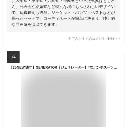
。入学式・卒業式・入園式・卒園式といった式典はもちろ
ん、発表会や結婚式など特別な場にもふさわしいデザイン
で、写真映えも抜群。ジャケット・パンツ・ベストなどが
揃ったセットで、コーディネートが簡単に決まり、紳士的
な雰囲気を演出できます。
全てのおすすめコメント
(
1
件)
>
14
【25NEW/通年】GENERATOR【ジェネレーター】T/Cポンチスーツ ジャケット+パンツ 2点セット（2色）（120〜160）903301-new24〔送料込〕