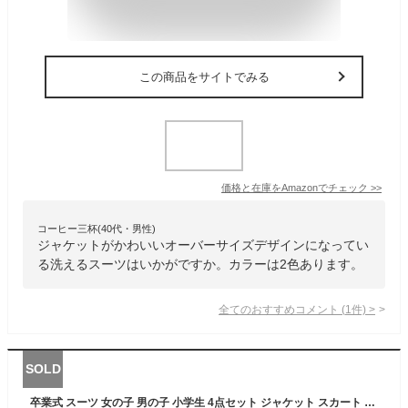
この商品をサイトでみる
価格と在庫を
Amazon
でチェック
>>
コーヒー三杯(40代・男性)
ジャケットがかわいいオーバーサイズデザインになってい
る洗えるスーツはいかがですか。カラーは2色あります。
全てのおすすめコメント
(
1
件)
>
SOLD
卒業式 スーツ 女の子 男の子 小学生 4点セット ジャケット スカート パンツ ネクタイ バッジ 子供服 卒服 小学校卒業式スーツ jk フォーマル お受験 フィオナ 結婚式 発表会 ジュニア ブライダル ピアノ発表会 お宮参り 100-180cm 洗える 高品質素材