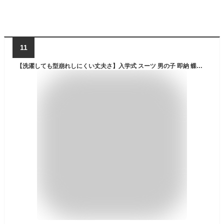
11
【洗濯しても型崩れしにくい丈夫さ】入学式 スーツ 男の子 即納 蝶ネクタイ付き 男の子スーツ 子供スーツ 4点セット フォーマル 送料無料 超人気 発表会 キッズ ジュニア 七五三 ベビースーツ 入学式 誕生日 入園式 卒園式 卒業式 90 100 110 120 130 140 150 160 170cm