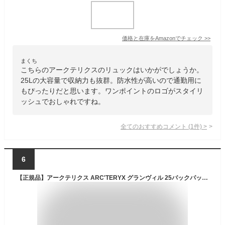
価格と在庫を
Amazon
でチェック
>>
まくち
こちらのアークテリクスのリュックはいかがでしょうか。
25Lの大容量で収納力も抜群。防水性が高いので通勤用に
もぴったりだと思います。ワンポイントのロゴがスタイリ
ッシュでおしゃれですね。
全てのおすすめコメント
(
1
件)
>
6
【正規品】アークテリクス ARC'TERYX グランヴィル 25バックパック X00000962501 black Granville 25 Backpack リュックカバン 耐水性バックパック ファッション 25リットル 通勤通学 カジュアル タウンユース