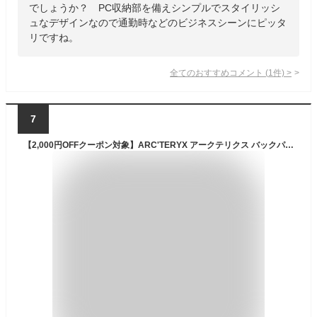
でしょうか？ PC収納部を備えシンプルでスタイリッシ
ュなデザインなので通勤時などのビジネスシーンにピッタ
リですね。
全てのおすすめコメント
(
1
件)
>
7
【2,000円OFFクーポン対象】ARC'TERYX アークテリクス バックパック X000010385 Granville 25 Black メンズ グランヴィル25 グランビル リュック メンズ レディース 25L PC収納 アウトドア 通勤 通学 ビジネス サイクリング[po_five]