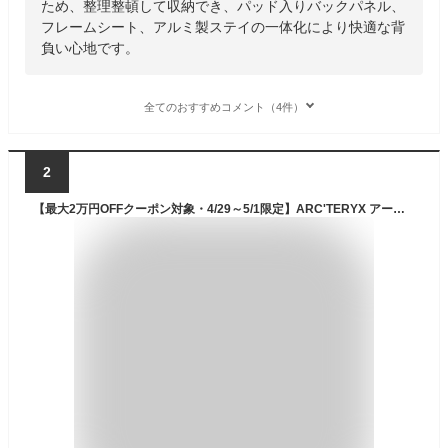
ため、整理整頓して収納でき、パッド入りバックパネル、
フレームシート、アルミ製ステイの一体化により快適な背
負い心地です。
全てのおすすめコメント（4件）
2
【最大2万円OFFクーポン対象・4/29～5/1限定】ARC'TERYX アークテリクス Mantis 26 Backpack マンティス 26 X000009825 メンズ レディース バックパック リュック デイパック バッグ 鞄 Black