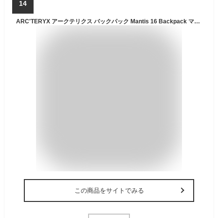
14
ARC'TERYX アークテリクス バックパック Mantis 16 Backpack マンティス16 X000010636 メンズ レディース リュック デイパック 撥水 軽量 鞄 ユニセックス LaG Onlinestore
この商品をサイトでみる