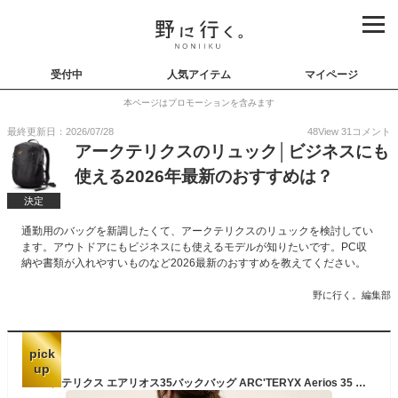
受付中
人気アイテム
マイページ
本ページはプロモーションを含みます
最終更新日：2026/07/28
48
View
31
コメント
アークテリクスのリュック│ビジネスにも
使える2026年最新のおすすめは？
決定
通勤用のバッグを新調したくて、アークテリクスのリュックを検討してい
ます。アウトドアにもビジネスにも使えるモデルが知りたいです。PC収
納や書類が入れやすいものなど2026最新のおすすめを教えてください。
野に行く。編集部
pick
up
アークテリクス エアリオス35バックバッグ ARC'TERYX Aerios 35 Backpack カバン リュック デイバッグ ハイキング 登山 arcteryx おしゃれ キャンプ アウトドア