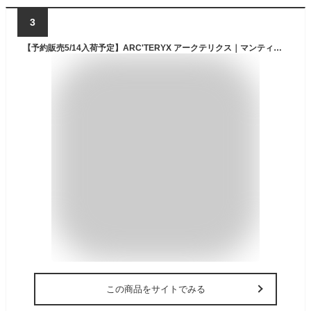
3
【予約販売5/14入荷予定】ARC'TERYX アークテリクス｜マンティス 26 バックパック X9825アークテリクス正規販売店容量26リットル リュック マンティス26 レディース メンズ ユニセックス
この商品をサイトでみる