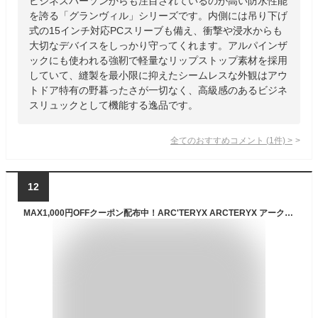
ビジネスパーソンからも注目されているのが高い防水性能
を誇る「グランヴィル」シリーズです。内側には吊り下げ
式の15インチ対応PCスリーブも備え、衝撃や浸水からも
大切なデバイスをしっかり守ってくれます。アルパインザ
ックにも使われる強靭で軽量なリップストップ素材を採用
していて、縫製を最小限に抑えたシームレスな外観はアウ
トドア特有の野暮ったさが一切なく、高級感のあるビジネ
スリュックとして機能する逸品です。
全てのおすすめコメント
(
1
件)
>
12
MAX1,000円OFFクーポン配布中！ARC'TERYX ARCTERYX アークテリクス MANTIS 16 マンティス 16 X000010636 16Lバックパック リュック リュックサック メンズ レディース ブラックプレゼント ギフト 通勤 通学 送料無料