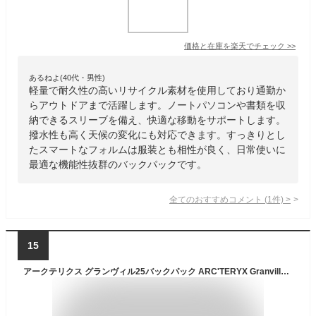
価格と在庫を
楽天
でチェック
>>
あるねよ(40代・男性)
軽量で耐久性の高いリサイクル素材を使用しており通勤か
らアウトドアまで活躍します。ノートパソコンや書類を収
納できるスリーブを備え、快適な移動をサポートします。
撥水性も高く天候の変化にも対応できます。すっきりとし
たスマートなフォルムは服装とも相性が良く、日常使いに
最適な機能性抜群のバックパックです。
全てのおすすめコメント
(
1
件)
>
15
アークテリクス グランヴィル25バックパック ARC'TERYX Granville 25 Backpack リュック リュックサック ザック フェス 鞄 バッグ arcteryx おしゃれ キャンプ アウトドア