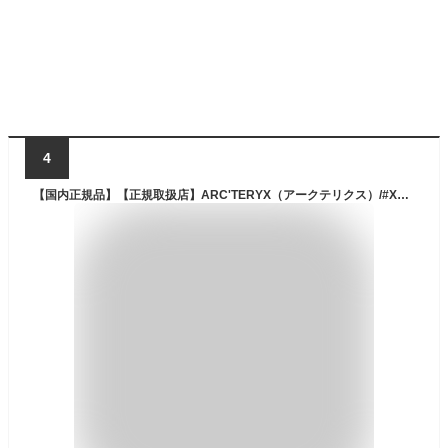
4
【国内正規品】【正規取扱店】ARC'TERYX（アークテリクス）/#X000010636 MANTIS16 DAYPACK（マンティス16ディパック）/black