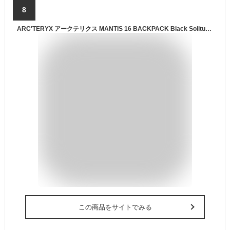
8
ARC'TERYX アークテリクス MANTIS 16 BACKPACK Black Solitude Void Lodestar Aster X000010636 ARCTERYX マンティス バックパック リュック リュックサック 撥水 アウトドア 通勤 通学 ジム 登山 ブランド デイユース
この商品をサイトでみる