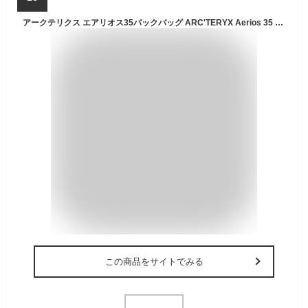
アークテリクス エアリオス35バックバッグ ARC'TERYX Aerios 35 Backpack カバン リュック デイバッグ ハイキング 登山 arcteryx おしゃれ キャンプ アウトドア
この商品をサイトでみる