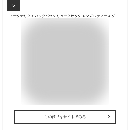
5
アークテリクス バックパック リュックサック メンズ レディース グランヴィル25バックパック ARC'TERYX GRANVILLE 25 BACKPACK X000010385 BLACK(ブラック) ONE
この商品をサイトでみる