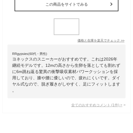
この商品をサイトでみる
価格と在庫を
楽天
でチェック
>>
RRgypsies(60代・男性)
ヨネックスのスニーカーがおすすめです。これは2026年
継続モデルです。12mの高さから生卵を落としても割れず
に6m跳ね返る驚異の衝撃吸収素材パワークッションを採
用しており、膝や腰に優しいので、疲れにくいです。ダイ
ヤル式なので、脱ぎ履きがしやすく、足にフィットします
。
全てのおすすめコメント
(
1
件)
>