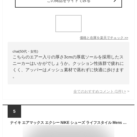
この商品をサイトでみる
価格と在庫を
楽天
でチェック
>>
chai(50代・女性)
こちらのエアー入りの厚さ3cmの厚底ソールを採用したス
ニーカーはいかがでしょうか。クッション性抜群で疲れに
くく、アッパーはメッシュ素材で蒸れずに快適に歩けます
。
全てのおすすめコメント
(
1
件)
>
5
ナイキ エアマックス エクシー NIKE シューズ ライフスタイル Mens スニーカー Sportswear エア マックス サミットホワイト 靴 アウトドア 散歩 ウォーキング 通勤 通学 シンプル おでかけ 公式 ギフト HO24