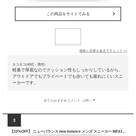
この商品をサイトでみる
価格と在庫を
楽天
でチェック
>>
ネコネコ(40代・男性)
軽量で厚底なのでクッション性もしっかりしているから、
アウトドアでもプライベートでも歩いても疲れにくいスニ
ーカーです。
全てのおすすめコメント（2件）
3
【10%OFF】 ニューバランス new balance メンズ スニーカー ME430 LK4 ブラック 歩きやすい 疲れにくい シンプル カジュアル ランニング トレーニング ウォーキング 運動靴 ジム