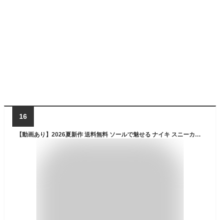
16
【動画あり】2026夏新作 送料無料 ソールで魅せる ナイキ スニーカー メンズ NIKE リアックス 8 シューズ 靴 REAX 8 NSW SL ベージュ ir5118