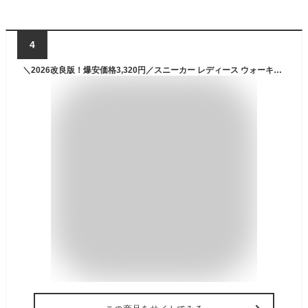
4
＼2026改良版！爆安価格3,320円／スニーカー レディース ウォーキングシューズ ランニングシューズ 運動靴 軽量 ローカット ランニング スポーツシューズ ウォーキング 白 黒 軽い 疲れない クッション カジュアルシューズ 通勤 通学 トレーニングシューズ