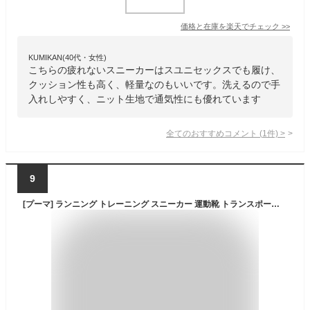
価格と在庫を
楽天
でチェック
>>
KUMIKAN(40代・女性)
こちらの疲れないスニーカーはスユニセックスでも履け、
クッション性も高く、軽量なのもいいです。洗えるので手
入れしやすく、ニット生地で通気性にも優れています
全てのおすすめコメント
(
1
件)
>
9
[プーマ] ランニング トレーニング スニーカー 運動靴 トランスポート 377028 ユニセックス大人 25年春夏カラー プーマ ブラック/プーマ ブラック(05) 23.5 cm