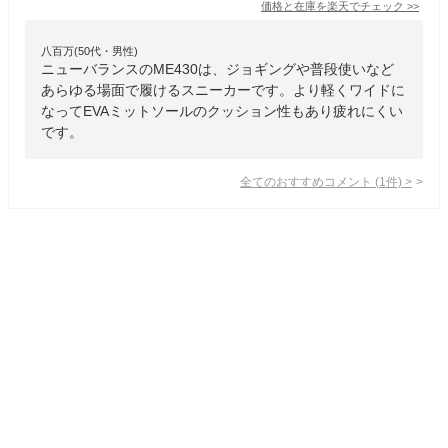
価格と在庫を
楽天
でチェック
>>
八百万(50代・男性)
ニューバランスのME430は、ジョギングや普段使いなど
あらゆる場面で履けるスニーカーです。より軽くワイドに
なってEVAミットソールのクッション性もあり疲れにくい
です。
全てのおすすめコメント
(
1
件)
>