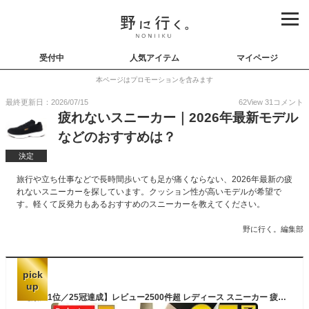
受付中
人気アイテム
マイページ
本ページはプロモーションを含みます
最終更新日：2026/07/15
62
View
31
コメント
疲れないスニーカー｜2026年最新モデル
などのおすすめは？
決定
旅行や立ち仕事などで長時間歩いても足が痛くならない、2026年最新の疲
れないスニーカーを探しています。クッション性が高いモデルが希望で
す。軽くて反発力もあるおすすめのスニーカーを教えてください。
野に行く。編集部
pick
up
【楽天1位／25冠達成】レビュー2500件超 レディース スニーカー 疲れにくい 歩きやすい 厚底 4E 幅広 黒 スリッポン 軽量 コンフォート ウォーキング シューズ 外反母趾 滑らない 通勤 きれいめ おしゃれ 靴 ニット メッシュ フィット 柔らかい ダイエット 姿勢 バランス