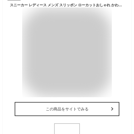
スニーカー レディース メンズ スリッポン ローカットおしゃれ かわいい 疲れない ランニング シューズ 初心者 おすすめ 靴 歩きやすい 大きいサイズ ジム ウォーキング スポーツ 洗える 送料無料 ブラック グレー 通気性 ニット生地
この商品をサイトでみる