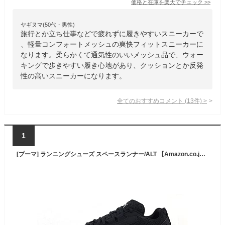
価格と在庫を
楽天
でチェック
>>
ヤギヌマ(50代・男性)
旅行とか立ち仕事などで疲れずに履きやすいスニーカーで
、軽量コンフォートメッシュの爽快フィットスニーカーに
なります。柔らかくて通気性のいいメッシュ品で、ウォー
キングで歩きやすい履き心地があり、クッションとか反発
性の高いスニーカーになります。
全てのおすすめコメント
(
13
件)
>
1
[プーマ] ランニングシューズ スペースランナー/ALT 【Amazon.co.jp限定】 ユニセックス大人 25年春夏カラー プーマ ブラック/プーマ ホワイト (01) 24.0 cm