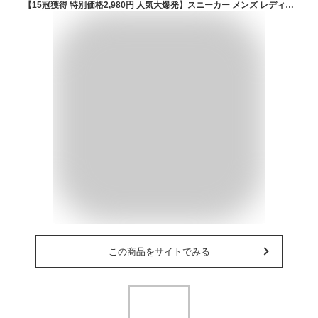
【15冠獲得 特別価格2,980円 人気大爆発】スニーカー メンズ レディース 厚底 軽量 シューズ 黒 白 ランニングシューズ エアクッション ジョギングシューズ 通気性 運動靴 ダイエットトレーニングシューズ 外反母趾 ジム 高校生 疲れない 衝撃吸収 蒸れない 40代男女兼用
この商品をサイトでみる