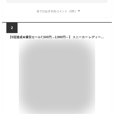
全てのおすすめコメント（2件）
2
【9冠達成★爆安セール7,500円→2,980円～】 スニーカー レディース メンズ 男女兼用 通学 中学生 ランニングシューズ ウォーキングシューズ 白 黒 3e 幅広 アウトドア 軽量 厚底 滑り止 外反母趾 体育館シューズ ジム 散歩 通学 通勤 通気性 エアクッション 母の日