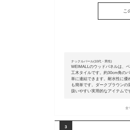
こ
ナックルバール(10代・男性)
WEIMALLのウッドパネルは
工木タイルです。約30cm角の
単に連結できます。耐水性に優
も簡単です。ダークブラウンの
扱いやすい実用的なアイテムで
全
3