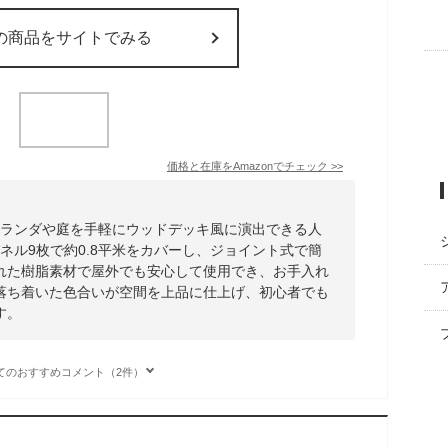
の商品をサイトでみる
価格と在庫を
Amazon
でチェック
>>
、ベランダや庭を手軽にウッドデッキ風に演出できる人
パネル9枚で約0.8平米をカバーし、ジョイント式で簡
れた樹脂素材で屋外でも安心して使用でき、お手入れ
落ち着いた色合いが空間を上品に仕上げ、初心者でも
す。
てのおすすめコメント（2件）