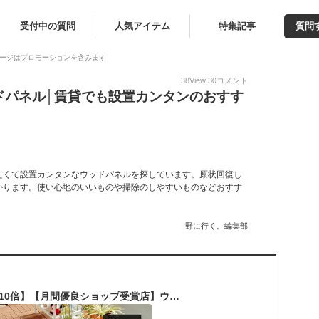
受付中の質問
人気アイテム
特集記事
質問
ージはプロモーションを含みます
38
View
30
コメント
ドパネル│賃貸でも設置カンタンのおすす
たくて設置カンタンなウッドパネルを探しています。原状回復し
かります。使い心地のいいものや掃除のしやすいものなどおすす
野に行く。編集部
【4月末までポイント10倍】【月間優良ショップ受賞店】ウッドパネル ウッドデッキ 6枚セット 25枚セット【送料無料】人工木 タイル 樹脂ウッドデッキ 庭 パネル 木製タイル ガーデニング ベランダ バルコニー 人工木材