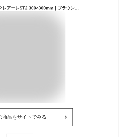
人工木ウッドパネル クレアーレST2 300×300mm｜ブラウン／ダークブラウン・ジョイント式タイル・ベランダや庭に樹脂 デッキパネル バルコニー 庭 ガーデニング タイル おしゃれ パネルデッキ ウッドデッキ
の商品をサイトでみる