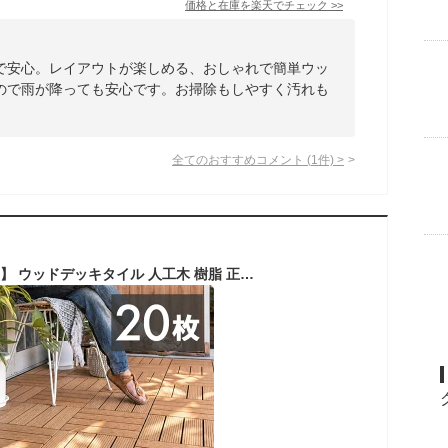
価格と在庫を
楽天
でチェック
>>
で安心。レイアウトが楽しめる、おしゃれで簡単ウッ
ので雨が降っても安心です。お掃除もしやすく汚れも
全てのおすすめコメント
(
1
件)
>
【最大500円クーポン】 ウッドデッキタイル 人工木 樹脂 正方形 四角 20枚セット ウッドパネル ウッドタイル 約 W 30cm D 30cm H 2.2cm デッキパネル ウッドデッキ ジョイント ウッド デッキ パネル タイル 床 フロアデッキ ベランダ ガーデン 庭 DIY おしゃれ 北欧[83302]