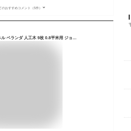
てのおすすめコメント（5件）
WEIMALL ウッドパネル ベランダ 人工木 9枚 0.8平米用 ジョイント 直線タイプ×ダークブラウン 約30cm×30cm 屋外 ウッドデッキ ウッドタイル 樹脂 庭