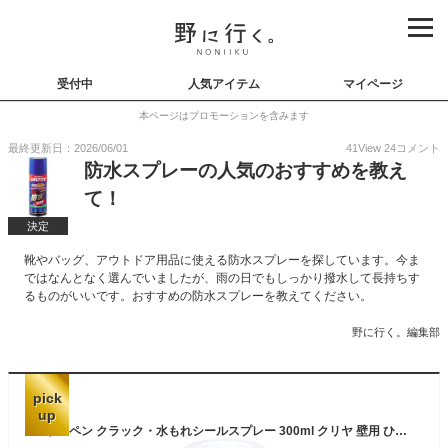
受付中
人気アイテム
マイページ
本ページはプロモーションを含みます
最終更新日：2026/06/01
41
View
24
コメント
防水スプレーの人気のおすすめを教え
て！
決定
靴やバッグ、アウトドア用品に使える防水スプレーを探しています。今ま
ではなんとなく選んでいましたが、雨の日でもしっかり撥水して長持ちす
るものがいいです。おすすめの防水スプレーを教えてください。
野に行く。編集部
pick
up
アサヒペン クラック・水もれシールスプレー 300ml クリヤ 壁用 ひび割れの進行抑止 水の侵入防止 ひび割れ補修 水漏れ補修 上塗り可能 ガス抜きキャップ付き 日本製