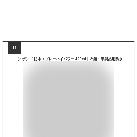
11
コニシ ボンド 防水スプレーハイパワー 420ml｜衣類・革製品用防水スプレー 高撥水 防汚 油はじき 傘 バッグ 靴 レインコート対応 スポーツウェア使用可 雨対策 アウトドア用品