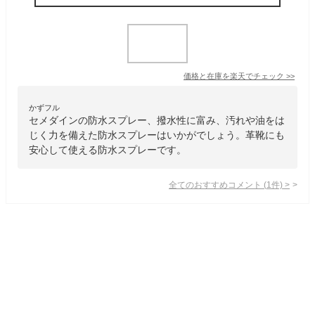
価格と在庫を
楽天
でチェック
>>
かずフル
セメダインの防水スプレー、撥水性に富み、汚れや油をは
じく力を備えた防水スプレーはいかがでしょう。革靴にも
安心して使える防水スプレーです。
全てのおすすめコメント
(
1
件)
>