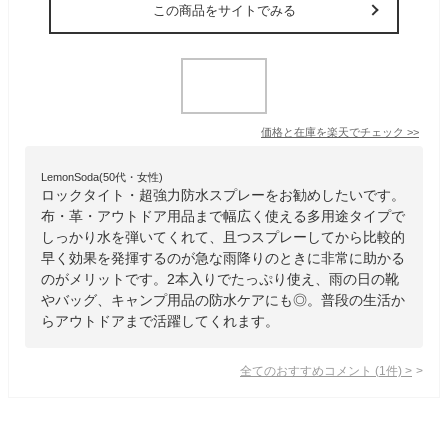
この商品をサイトでみる
価格と在庫を
楽天
でチェック
>>
LemonSoda(50代・女性)
ロックタイト・超強力防水スプレーをお勧めしたいです。
布・革・アウトドア用品まで幅広く使える多用途タイプで
しっかり水を弾いてくれて、且つスプレーしてから比較的
早く効果を発揮するのが急な雨降りのときに非常に助かる
のがメリットです。2本入りでたっぷり使え、雨の日の靴
やバッグ、キャンプ用品の防水ケアにも◎。普段の生活か
らアウトドアまで活躍してくれます。
全てのおすすめコメント
(
1
件)
>