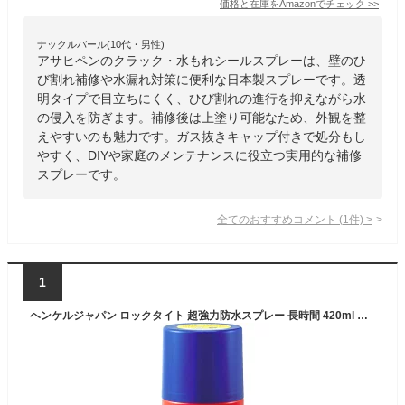
価格と在庫を
Amazon
でチェック
>>
ナックルバール(10代・男性)
アサヒペンのクラック・水もれシールスプレーは、壁のひ
び割れ補修や水漏れ対策に便利な日本製スプレーです。透
明タイプで目立ちにくく、ひび割れの進行を抑えながら水
の侵入を防ぎます。補修後は上塗り可能なため、外観を整
えやすいのも魅力です。ガス抜きキャップ付きで処分もし
やすく、DIYや家庭のメンテナンスに役立つ実用的な補修
スプレーです。
全てのおすすめコメント
(
1
件)
>
1
ヘンケルジャパン ロックタイト 超強力防水スプレー 長時間 420ml DBL-380 LOCTITE LOCTITE ロックタイト