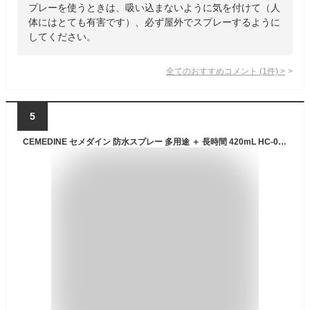
プレーを使うときは、吸い込まないように気を付けて（人
体にはとても有害です）、必ず屋外でスプレーするように
してください。
全てのおすすめコメント
(
1
件)
>
5
CEMEDINE セメダイン 防水スプレー 多用途 ＋ 長時間 420mL HC-010 | 繊維 皮革 撥水 長持ち 防水 スプレー 多用途 本革 スウェード 合成皮革 泥汚れ 油汚れ 予防 靴 カバン スポーツウェア アウトドア用品 傘 レインウェア