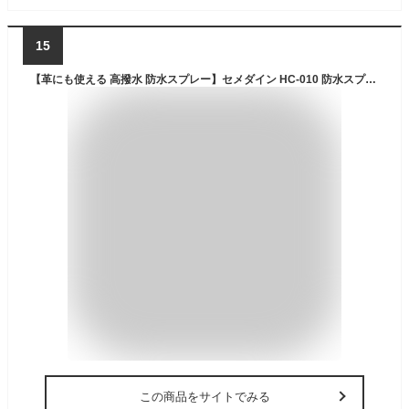
15
【革にも使える 高撥水 防水スプレー】セメダイン HC-010 防水スプレー多用途＋長時間 420ml 革靴もOK 日用品 生活雑貨 撥水性長持ち 水 汚れ 油をはじく 弾く 汚れ防止 防汚 防水 撥油 傘 レインコート スーツ スポーツウェア アウトド
この商品をサイトでみる