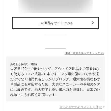
この商品をサイトでみる
価格と在庫を
楽天
でチェック
>>
あるねよ(40代・男性)
大容量420mlで靴やバッグ、アウトドア用品まで気兼ねな
く使えるコスパ抜群の1本です。フッ素樹脂の力で水や泥
だけでなく油汚れもしっかりブロック。通気性を損なわず
革製品にも対応するため、大切なスニーカーや革鞄のケア
にも最適です。雨天時でも高い撥水力を発揮し、日常の汚
れ防止にも幅広く活躍します。
全てのおすすめコメント
(
1
件)
>