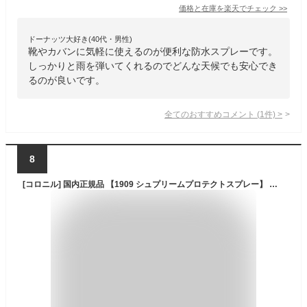
価格と在庫を
楽天
でチェック
>>
ドーナッツ大好き(40代・男性)
靴やカバンに気軽に使えるのが便利な防水スプレーです。
しっかりと雨を弾いてくれるのでどんな天候でも安心でき
るのが良いです。
全てのおすすめコメント
(
1
件)
>
8
[コロニル] 国内正規品 【1909 シュプリームプロテクトスプレー】 防水スプレー 革靴 レザー 栄養 保革 保湿 防汚 撥水 コーティング シューズ スニーカー バッグ 雨対策