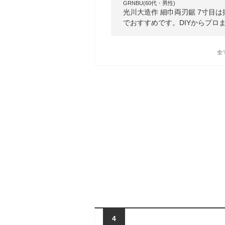
GRNBU(60代・男性)
光川大造作 細巾両刃鋸 7寸目
でおすすめです。DIYからプロ
全
4