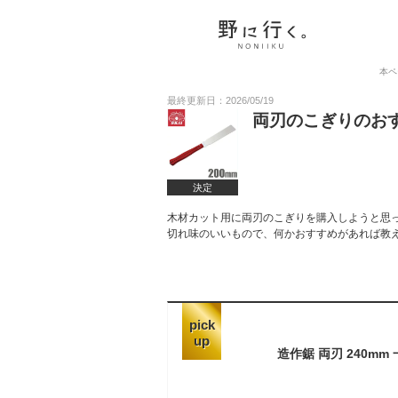
本ペ
最終更新日：2026/05/19
両刃のこぎりのお
決定
木材カット用に両刃のこぎりを購入しようと思
切れ味のいいもので、何かおすすめがあれば教
pick
up