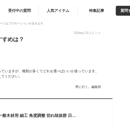
受付中の質問
人気アイテム
特集記事
質問
ージはプロモーションを含みます
33
View
23
コメント
すすめは？
っていますが、種類が多くてどれを選べばいいか迷っています。
えてください。
野に行く。編集部
造作鋸 両刃 240mm 一般木材用 細工 角度調整 切れ味抜群 日本製