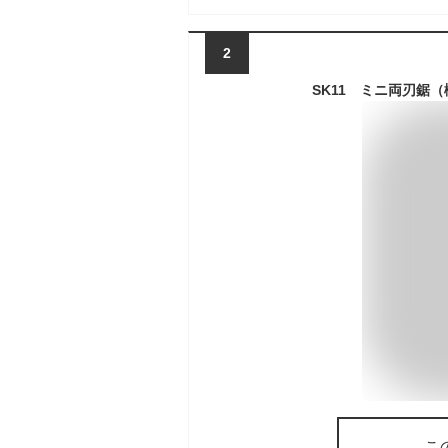
2
SK11 ミニ両刃鋸（
こ