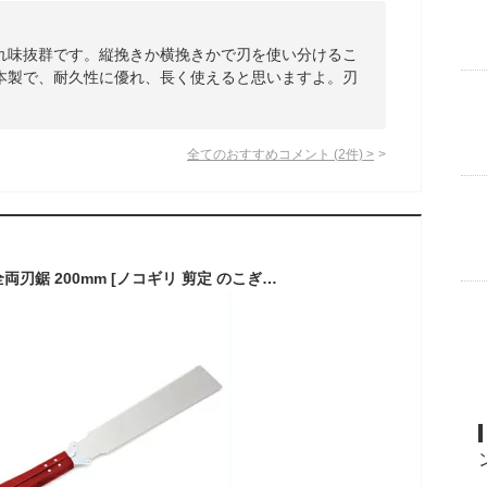
れ味抜群です。縦挽きか横挽きかで刃を使い分けるこ
本製で、耐久性に優れ、長く使えると思いますよ。刃
全てのおすすめコメント
(
2
件)
>
SK11 折りたたみ 安全両刃鋸 200mm [ノコギリ 剪定 のこぎり プラスチック 万能 粗大ゴミ 解体]