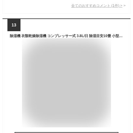
全てのおすすめコメント
(
1
件)
>
13
除湿機 衣類乾燥除湿機 コンプレッサー式 3.8L/日 除湿目安10畳 小型 コンパクト 節電 省エネ 部屋干し タイマー YDC-J03(W) 除湿器 除湿乾燥機 衣類乾燥 部屋干し 湿気対策 おしゃれ 室内干し カビ 結露 対策 1.7Lタンク 山善 YAMAZEN 【送料無料】