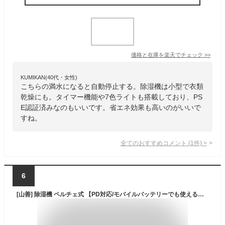
価格と在庫を
楽天
でチェック
>>
KUMIKAN(40代・女性)
こちらの満水になると自動停止する。除湿機は小型で衣類
乾燥にも。タイマー機能や7色ライトも搭載しており、PS
E認証済みなのもいいです。省エネ効果も高いのがいいで
すね。
全てのおすすめコメント
(
1
件)
>
6
[山善] 除湿機 ペルチェ式 【PD対応/モバイルバッテリーでも使える】 USB Type-C コンパクト 800ml大容量タンク 最大除湿量250ml/日 強弱2段階切替 着脱式タンク ホワイト ADC-AU25NA(W)