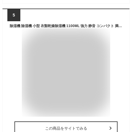
5
除湿機 除湿機 小型 衣類乾燥除湿機 1100ML 強力 静音 コンパクト 満水自動停止 タイマー付き 7色ライト 省エネ 湿気&梅雨対策 消臭 結露防止 カビ防止 寝室 クローゼット 洗面台 脱衣所 トイレ 部屋 約15畳対応 除湿器 PSE認証済
この商品をサイトでみる