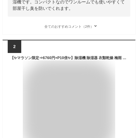
湿機です。コンパクトなのでワンルームでも使いやすくて
部屋干し臭を防いでくれます。
全てのおすすめコメント（2件）
2
【✨マラソン限定⇒6760円+P10倍✨】除湿機 除湿器 衣類乾燥 梅雨 コンパクト 1.7L 大容量 ペルチェ式 小型 省エネ 強力除湿 浄化 脱臭 超静音 部屋干し 自動停止 自動除霜 睡眠 タイマー 7色ランプ 脱衣所 台所 梅雨 湿気 結露 カビ防止 脱臭 除湿乾燥機 新生活 PSE