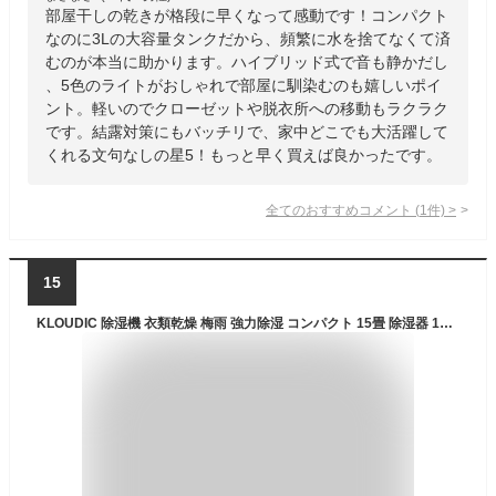
部屋干しの乾きが格段に早くなって感動です！コンパクト
なのに3Lの大容量タンクだから、頻繁に水を捨てなくて済
むのが本当に助かります。ハイブリッド式で音も静かだし
、5色のライトがおしゃれで部屋に馴染むのも嬉しいポイ
ント。軽いのでクローゼットや脱衣所への移動もラクラク
です。結露対策にもバッチリで、家中どこでも大活躍して
くれる文句なしの星5！もっと早く買えば良かったです。
全てのおすすめコメント
(
1
件)
>
15
KLOUDIC 除湿機 衣類乾燥 梅雨 強力除湿 コンパクト 15畳 除湿器 1000ml大容量 ペルチェ式 7色ランプ 省エネ 部屋干し対策 カビ対策 自動停止 軽量 静音 エクプラ特選 クローゼット お風呂場 台所 オフィス ギフト最適 PSE認証済み