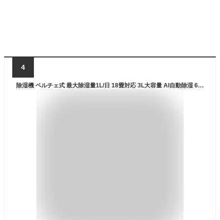
4
除湿機 ペルチェ式 最大除湿量1L/日 18畳対応 3L大容量 AI自動除湿 6色ランプ タイマー コンパクト 結露 部屋干し クローゼット 室内干し 風呂場 台所 書棚 洗面台 脱衣所 トイレ 押入れ 湿気対策 梅雨対策 カビ対策 静音