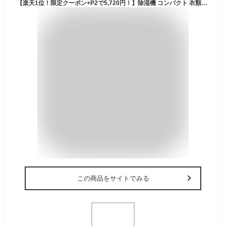
【楽天1位！限定クーポン+P2で5,720円！】除湿機 コンパクト 衣類乾燥 梅雨 除湿器 1700ml 大容量 強力除湿 部屋干し 半導体式 静音 小型 省エネ 消臭 軽量 寝室 カビ対策 自動停止 タイマー付き 脱衣所 ペルチェ式 パワフル 台所 6畳 湿気対策 7色ランプ 結露対策
この商品をサイトでみる