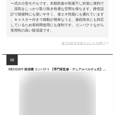
ー式の小型モデルです。衣類乾燥や部屋干し対策に便利で
、湿気をしっかり取り除き快適な空間を保ちます。静音設
計で就寝時にも使いやすく、省エネ性能にも優れています
。キャスター付きで移動が簡単なうえ、連続排水にも対応
しているため長時間使用にも便利です。コンパクトながら
実用性の高い除湿器です。
全てのおすすめコメント
(
1
件)
>
12
HECOJOY 除湿機 コンパクト 【専門家監修・デュアルペルチェ式】 強力除湿 最大除湿量1.2L/日 除湿器 空気清浄 湿度設定可能 切タイマー じょしつき 3L大容量タンク 満水お知らせ 静音運転 省エネ 温湿度表示 連続排水 梅雨対策 結露/カビ防止 湿気取り 部屋干し 6畳~20畳対応 寝室/リビング/脱衣所/クローゼットなどに適用 母の日 父の日ギフト