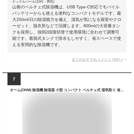
ナックルバール(10代・男性)
山善のペルチェ式除湿機は、USB Type-C対応でモバイル
バッテリーからも使える便利なコンパクトモデルです。最
大250ml/日の除湿能力を備え、湿気が気になる寝室やクロ
ーゼット、脱衣所などで活躍します。800mlの大容量タン
クを採用し、強弱2段階切替で使用環境に合わせて調整可
能です。着脱式タンクで排水もしやすく、省スペースで使
える実用的な除湿機です。
全てのおすすめコメント
(
4
件)
>
7
オーム(OHM) 除湿機 除湿器 小型 コンパクト ペルチェ式 湿気取り 省エネ 【霜取り機能＆ナイトランプ付き】 湿気 梅雨対策 ライト付き タンク容量800ml AC電源 ホワイト DH-100-W 08-3317 オーム電機