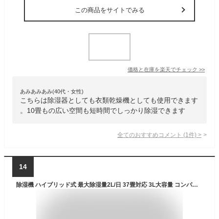
この商品をサイトでみる
価格と在庫を
楽天
でチェック
>>
あみあみあみ(40代・女性)
こちらは除湿器としても衣類乾燥機としても使用できます
。10畳もの広い空間も短時間でしっかり除湿できます
全てのおすすめコメント
(
1
件)
>
14
除湿機 ハイブリッド式 最大除湿量2L/日 37畳対応 3L大容量 コンパクト 結露 部屋干し クローゼット 湿気対策 除湿乾燥機 小型 5色ランプ タイマー 室内干し おしゃれ 軽量 静音作業 風呂場 台所 書棚