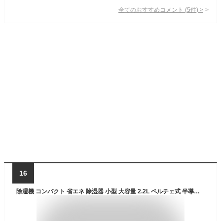
全てのおすすめコメント
(
5
件)
>
16
除湿機 コンパクト 省エネ 除湿器 小型 大容量 2.2L ペルチェ式 半導体式 湿気 カビ 結露 対策 キレイ 消臭 空気清浄 クローゼット 押入れ トイレ 洗面所 脱衣所 ミニ除湿機 小型除湿機 SZJ ホワイト ブラック【沖縄配送不可】