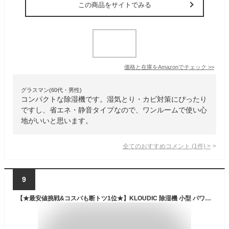
この商品をサイトでみる
価格と在庫を
Amazon
でチェック
>>
グラスマン(60代・男性)
コンパクトな除湿機です。湿気とり・カビ対策にぴったり
ですし、省エネ・静音タイプなので、ワンルームで使い心
地がいいと思います。
全てのおすすめコメント
(
1
件)
>
9
【★最安値挑戦&コスパも断トツ1位★】KLOUDIC 除湿機 小型 パワフル除湿 部屋干し クローゼット除湿 除湿器 コンパクト 半導体式 ワンタッチ操作 カビ防止 梅雨対策 強力除湿 静音 衣類乾燥 お米置き場 七色ライト 750ml水タン ク ペルチェ 省エネ 寝室 脱衣所 洗面台 浴室