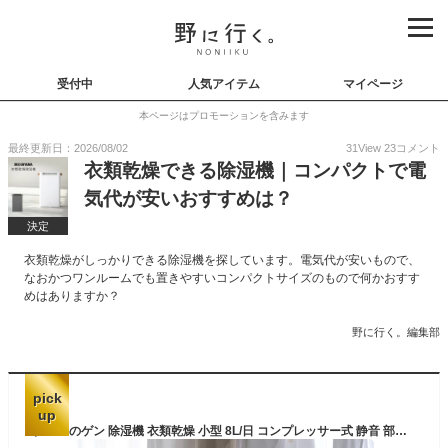
受付中
人気アイテム
マイページ
本ページはプロモーションを含みます
最終更新日：2026/08/02
31
View
23
コメント
衣類乾燥できる除湿機｜コンパクトで電
気代が安いおすすめは？
決定
衣類乾燥がしっかりできる除湿機を探しています。電気代が安いもので、
なおかつワンルームでも置きやすいコンパクトサイズのもので何かおすす
めはありますか？
野に行く。編集部
pick
up
タンスのゲン 除湿機 衣類乾燥 小型 8L/日 コンプレッサー式 静音 部屋干し キャスター付き 省エネ コンパクト 除湿器 小型 連続排水 79800021(119763)