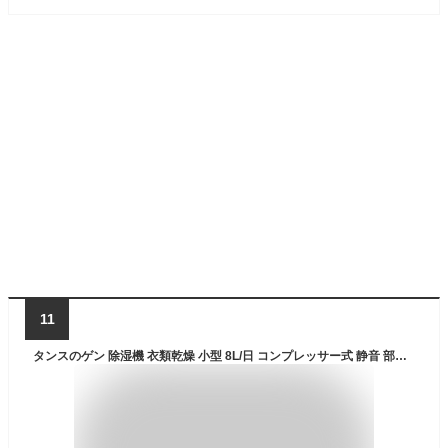
11
タンスのゲン 除湿機 衣類乾燥 小型 8L/日 コンプレッサー式 静音 部屋干し キャスター付き 省エネ コンパクト 除湿器 小型 連続排水 79800021(119763)