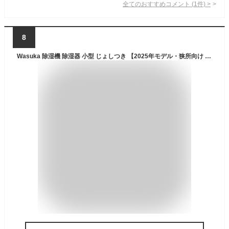
全てのおすすめコメント
(
1
件)
>
8
Wasuka 除湿機 除湿器 小型 じょしつき 【2025年モデル・狭所向け スピード乾燥 】ペルチェ式 強力除湿 1000ml コンパクト 満水時自動停止 7色ライト付き 静音 省エネ 6-10畳 湿気取り 梅雨対策 結露防止 カビ防止 衣類乾燥 部屋干し 一人暮らし 下駄箱 クローゼット 洗面台 脱衣所 トイレなどに適用 PSE認証済 (ホワイト)