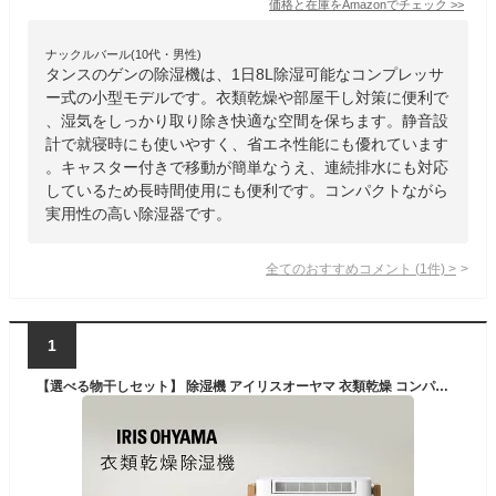
価格と在庫を
Amazon
でチェック
>>
ナックルバール(10代・男性)
タンスのゲンの除湿機は、1日8L除湿可能なコンプレッサ
ー式の小型モデルです。衣類乾燥や部屋干し対策に便利で
、湿気をしっかり取り除き快適な空間を保ちます。静音設
計で就寝時にも使いやすく、省エネ性能にも優れています
。キャスター付きで移動が簡単なうえ、連続排水にも対応
しているため長時間使用にも便利です。コンパクトながら
実用性の高い除湿器です。
全てのおすすめコメント
(
1
件)
>
1
【選べる物干しセット】 除湿機 アイリスオーヤマ 衣類乾燥 コンパクト デシカント式 小型 2.4L/日 低騒音 下向きルーバー 室内物干し 折りたたみ 洗濯物干し 部屋干し 梅雨 一人暮らし 除湿器 IJD-P20 STMX-920 *