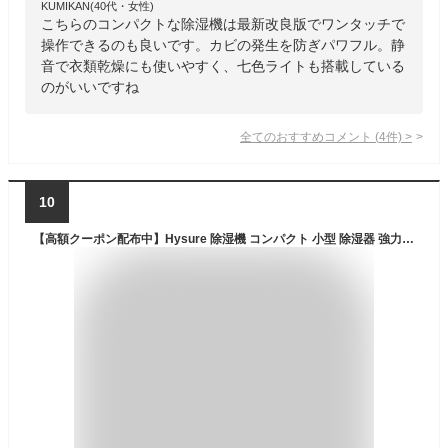
KUMIKAN(40代・女性)
こちらのコンパクトな除湿機は最新改良版でワンタッチで
操作できるのも良いです。カビの発生を防ぎパワフル。静
音で衣類乾燥にも使いやすく、七色ライトも搭載している
のがいいですね
全てのおすすめコメント
(
4
件)
>
10
【高額クーポン配布中】Hysure 除湿機 コンパクト 小型 除湿器 強力除湿 軽量 梅雨対策 カビ防止 部屋干し 大容量 水タンク 結露防止機能付き ペルチェ式 ランプ付き 消臭 除菌 静音 省エネ 洗面台 脱衣所 寝室 ホワイト 送料無料 保証1年