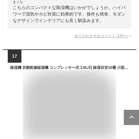
まくち
こちらのコンパクトな除湿機はいかがでしょうか。ハイパ
ワーで湿気やカビ対策に効果的です。操作も簡単、モダン
なデザインでインテリアにも良く馴染みます。
全てのおすすめコメント
(
1
件)
>
17
除湿機 衣類乾燥除湿機 コンプレッサー式 3.8L/日 除湿目安10畳 小型 コンパクト 節電 省エネ 部屋干し タイマー YDC-J03(W) 除湿器 除湿乾燥機 衣類乾燥 部屋干し 湿気対策 おしゃれ 室内干し カビ 結露 1.7Lタンク 山善 YAMAZEN 【送料無料】