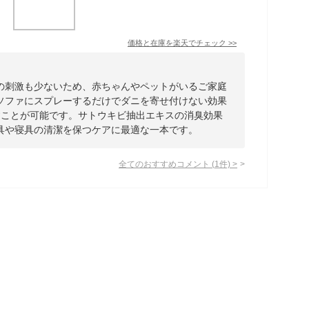
価格と在庫を
楽天
でチェック
>>
の刺激も少ないため、赤ちゃんやペットがいるご家庭
ソファにスプレーするだけでダニを寄せ付けない効果
すことが可能です。サトウキビ抽出エキスの消臭効果
具や寝具の清潔を保つケアに最適な一本です。
全てのおすすめコメント
(
1
件)
>