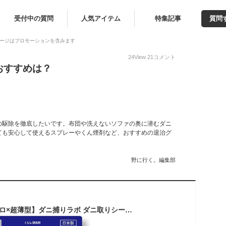
受付中の質問
人気アイテム
特集記事
質問
ージはプロモーションを含みます
24
View
21
コメント
おすすめは？
の駆除を徹底したいです。布団や洗えないソファの奥に潜むダニ
ても安心して使えるスプレーやくん煙剤など、おすすめの退治グ
野に行く。編集部
【日本製×殺虫成分ゼロ×超薄型】ダニ捕りラボ ダニ取りシート 3枚入り 3か月持続 駆除 退治 虫除け 犬用ノミ・ダニ取り器具