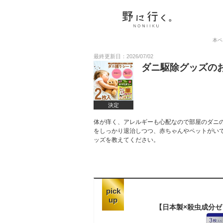
本ペ
最終更新日：2026/07/02
ダニ駆除グッズの
決定
体が痒く、アレルギーも心配なので部屋のダニ
をしっかり退治しつつ、赤ちゃんやペットがい
ッズを教えてください。
pick
up