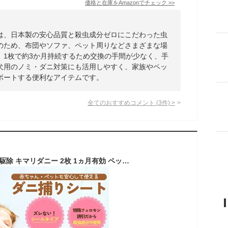
価格と在庫を
Amazon
でチェック
>>
は、日本製の安心品質と殺虫成分ゼロにこだわった虫
のため、布団やソファ、ペット周りなどさまざまな場
。1枚で約3か月持続するため交換の手間が少なく、手
犬用のノミ・ダニ対策にも活用しやすく、家族やペッ
ポートする便利なアイテムです。
全てのおすすめコメント
(
3
件)
>
ダニ捕りシート ダニ 駆除 キマリダニー 2枚 1ヵ月有効 ペット 犬 猫 アレルギー アレルゲン 誘引剤 殺虫成分不使用 天然 赤ちゃん ベッド マットレス 布団 害虫 かゆい かゆみ 防虫 防止 退治 皮膚 みどり生活