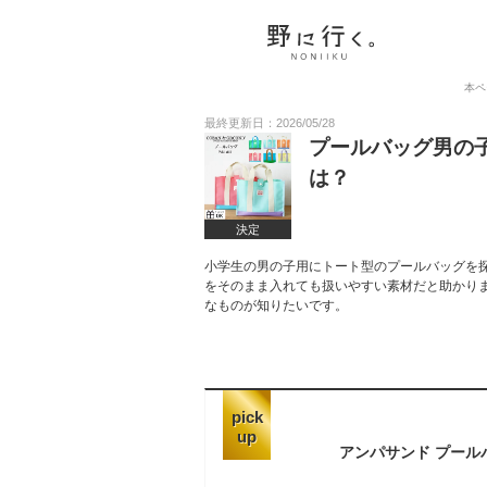
本ペ
最終更新日：2026/05/28
プールバッグ男の
は？
決定
小学生の男の子用にトート型のプールバッグを
をそのまま入れても扱いやすい素材だと助かり
なものが知りたいです。
pick
up