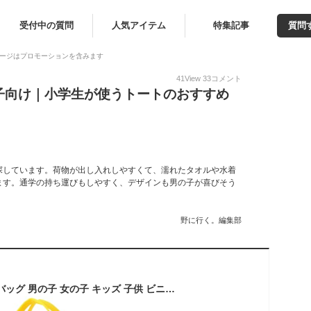
受付中の質問
人気アイテム
特集記事
質問
ージはプロモーションを含みます
41
View
33
コメント
子向け｜小学生が使うトートのおすすめ
探しています。荷物が出し入れしやすくて、濡れたタオルや水着
ます。通学の持ち運びもしやすく、デザインも男の子が喜びそう
野に行く。編集部
アンパサンド プールバッグ 男の子 女の子 キッズ 子供 ビニールバッグ トート スイミング 半透明 小学校 幼稚園 保育園 水泳 小学生 入園 入学 準備 海【l276165】ターコイズ