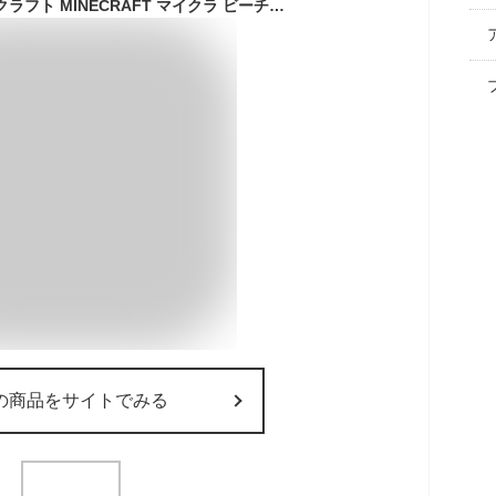
プールバッグ マインクラフト MINECRAFT マイクラ ビーチバッグ ボストン トート ナップサック メール便送料無料 【 ビニールバッグ リュック ボンサック プール a4 2層式 ビーチバック プールバック スイミング キッズ 男の子 男子 キャラクター】父の日
の商品をサイトでみる