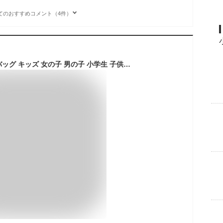
てのおすすめコメント（4件）
【特典あり】プールバッグ キッズ 女の子 男の子 小学生 子供 ocean&ground オーシャンアンドグラウンド 防水 ビニール バッグ ビーチバッグ トート 水泳 スイム スイミングバッグ ビニールバッグ クリアバッグ 透明 おしゃれ かわいい 無地 中学生 小学校 海 海水浴 水泳