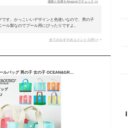
価格と在庫を
Amazon
でチェック
>>
グです。かっこいいデザインと色使いなので、男の子
ニール製なのでプール用にぴったりですよ。
全てのおすすめコメント
(
1
件)
>
【マラソンP2倍】 プールバッグ 男の子 女の子 OCEAN&GROUND オーシャンアンドグラウンド PALAU パラウ シンプル おしゃれ 小学校 保育園 幼稚園 水泳 PVC素材 透けない メール便は送料無料 小学生 高学年 低学年 キッズ トート かわいい 子供 子ども ビニール スイムバッグ