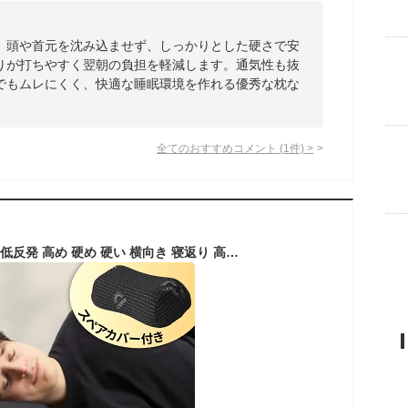
。頭や首元を沈み込ませず、しっかりとした硬さで安
りが打ちやすく翌朝の負担を軽減します。通気性も抜
でもムレにくく、快適な睡眠環境を作れる優秀な枕な
全てのおすすめコメント
(
1
件)
>
GOKUMIN 枕 まくら 低反発 高め 硬め 硬い 横向き 寝返り 高さ調整可能 【高め×硬めで頭から首まで支える】安眠枕 枕替えカバー付き カバー洗濯可 洗えるカバー 滑り止め 仰向け対応 いびき対策 ストレッチ可 肩ラク 46x23cm 男性 新生活 ギフト ブラック