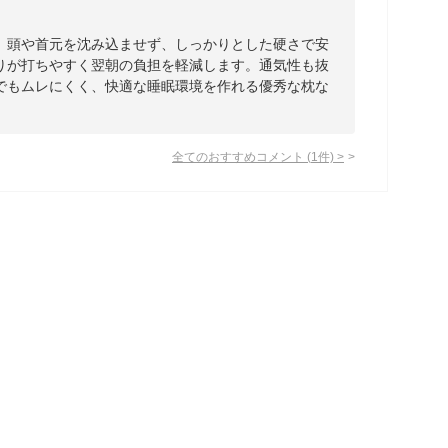
。頭や首元を沈み込ませず、しっかりとした硬さで安
りが打ちやすく翌朝の負担を軽減します。通気性も抜
でもムレにくく、快適な睡眠環境を作れる優秀な枕な
全てのおすすめコメント
(
1
件)
>