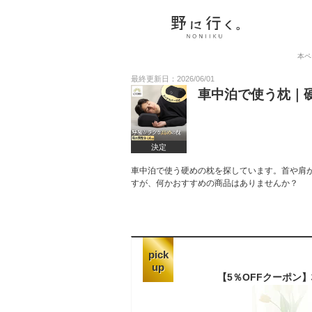
本ペ
最終更新日：2026/06/01
車中泊で使う枕｜
決定
車中泊で使う硬めの枕を探しています。首や肩
すが、何かおすすめの商品はありませんか？
pick
up