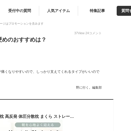
受付中の質問
人気アイテム
特集記事
質問
ージはプロモーションを含みます
37
View
24
コメント
硬めのおすすめは？
が痛くなりやすいので、しっかり支えてくれるタイプがいいので
野に行く。編集部
【5％OFFクーポン】枕 高反発 体圧分散枕 まくら ストレートネック 枕 矯正枕 横向き 枕 マクラ 肩こり 首こり 解消グッズ 高さ調整枕 まくら 頭痛 いびき対策 安眠 通気性 吸汗性 保温性枕 高め 高反発 硬め 60×42cm 誕生日 プレゼント お中元