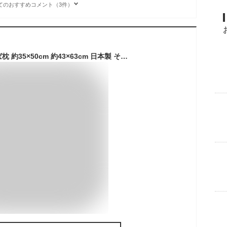
てのおすすめコメント（3件）
高さが選べる除湿そば枕 約35×50cm 約43×63cm 日本製 そばまくら そば殻枕 そば殻まくら 蕎麦枕 硬め かため ひんやり 冷感 涼しい 高い 低い 高さ調整可能 ストレートネック 肩こり 首こり ストライプ柄 レビュー