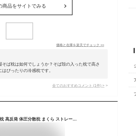
の商品をサイトでみる
価格と在庫を
楽天
でチェック
>>
湿そば枕は如何でしょうか？そば殻の入った枕で高さ
にはぴったりの冷感枕です。
全てのおすすめコメント
(
1
件)
>
【5％OFFクーポン】枕 高反発 体圧分散枕 まくら ストレートネック 枕 矯正枕 横向き 枕 マクラ 肩こり 首こり 解消グッズ 高さ調整枕 まくら 頭痛 いびき対策 安眠 通気性 吸汗性 保温性枕 高め 高反発 硬め 60×42cm 誕生日 プレゼント お中元