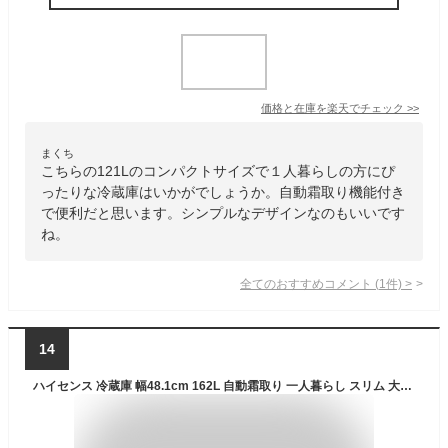
価格と在庫を
楽天
でチェック
>>
まくち
こちらの121Lのコンパクトサイズで１人暮らしの方にぴ
ったりな冷蔵庫はいかがでしょうか。自動霜取り機能付き
で便利だと思います。シンプルなデザインなのもいいです
ね。
全てのおすすめコメント
(
1
件)
>
14
ハイセンス 冷蔵庫 幅48.1cm 162L 自動霜取り 一人暮らし スリム 大容量冷蔵室 耐熱トップテーブル 右開き 2ドア コンパクト HR-D15FB ブラック