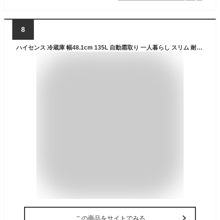
8
ハイセンス 冷蔵庫 幅48.1cm 135L 自動霜取り 一人暮らし スリム 耐熱天板 静音 右開き 2ドア コンパクト HR-D13K5W ホワイト
この商品をサイトでみる