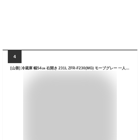
4
[山善] 冷蔵庫 幅54㎝ 右開き 231L ZFR-F230(MG) モーブグレー 一人暮らし 二人暮らし 2ドア スリム 霜取り不要 静音