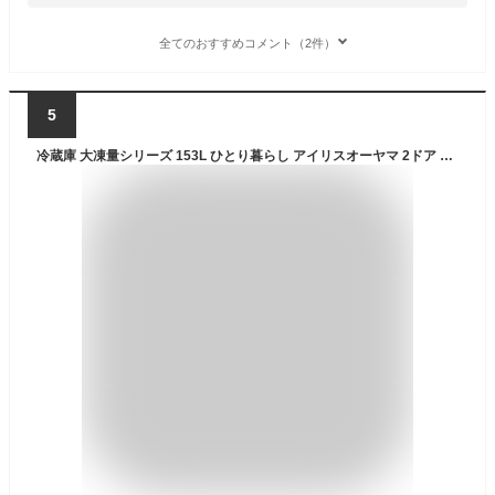
全てのおすすめコメント（2件）
5
冷蔵庫 大凍量シリーズ 153L ひとり暮らし アイリスオーヤマ 2ドア 大容量冷凍室 急速冷凍モード 自動霜取り ファン式 家庭用 耐熱トップテーブル 白 黒 IRSN-HF15A *