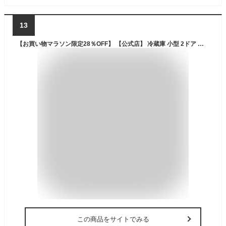
13
【お買い物マラソン限定28％OFF】 【公式店】 冷蔵庫 小型 2ドア 霜取り不要 121L MAXZEN JR121HM01 コンパクト 大容量 新生活 ひとり暮らし 一人暮らし 自動霜取り 右開き オフィス 単身 おしゃれ 白 ホワイト グレー マクスゼン レビューCP1000
この商品をサイトでみる