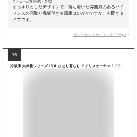
コーヒー三杯(40代・男性)
すっきりとしたデザインで、落ち着いた雰囲気のあるハイ
センスの霜取り機能付き冷蔵庫はいかがですか。右開きタ
イプです。
全てのおすすめコメント
(
1
件)
>
15
冷蔵庫 大凍量シリーズ 153L ひとり暮らし アイリスオーヤマ 2ドア 大容量冷凍室 急速冷凍モード 自動霜取り ファン式 家庭用 耐熱トップテーブル 白 黒 IRSN-HF15A *