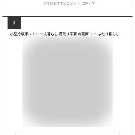
全てのおすすめコメント（2件）
3
小型冷蔵庫レトロ 一人暮らし 霜取り不要 冷蔵庫 ミニ ふたり暮らし用 refrigerator 縦型 108L 2ドア 家庭用 コンパクト 静音 省エネ おしゃれ 8段階温度調節 ベージュ