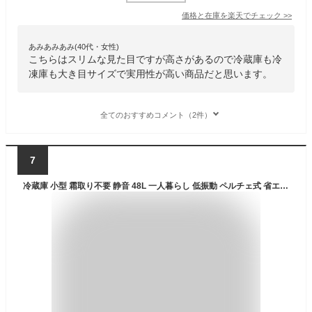
価格と在庫を
楽天
でチェック
>>
あみあみあみ(40代・女性)
こちらはスリムな見た目ですが高さがあるので冷蔵庫も冷
凍庫も大き目サイズで実用性が高い商品だと思います。
全てのおすすめコメント（2件）
7
冷蔵庫 小型 霜取り不要 静音 48L 一人暮らし 低振動 ペルチェ式 省エネ 木目調 1ドア冷蔵庫 右開き ファン式 小型冷蔵庫 サブ冷蔵庫 ミニ冷蔵庫 セカンド冷蔵庫 コンパクト おしゃれ 新生活 ひとり暮らし SunRuck