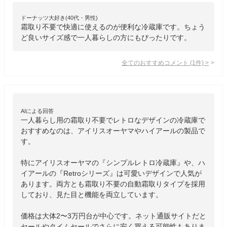
ドーナッツ大好き(40代・男性)
霜取り不要で快適に使えるのが便利な冷蔵庫です。ちょう
ど良いサイズ感で一人暮らしの方にもぴったりです。
全てのおすすめコメント
(
1
件)
>
AIによる回答
一人暮らし用の霜取り不要でレトロなデザインの冷蔵庫で
おすすめなのは、アイリスオーヤマやハイアールの製品で
す。

特にアイリスオーヤマの『シンプルレトロ冷蔵庫』や、ハ
イアールの『Retroシリーズ』は可愛いデザインで人気が
あります。両方とも霜取り不要の自動霜取りタイプを採用
しており、見た目と機能を両立しています。

価格は大体2〜3万円台が中心です。ネット通販サイトだと
セールやタイムセールでさらに安く買える可能性もありま