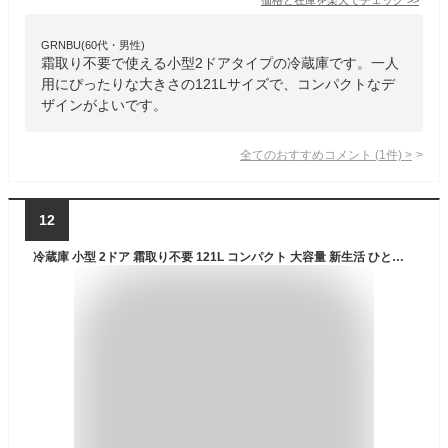
GRNBU(60代・男性)
霜取り不要で使える小型2ドアタイプの冷蔵庫です。一人
用にぴったりな大きさの121Lサイズで、コンパクトなデ
ザインがよいです。
全てのおすすめコメント
(
1
件)
>
12
冷蔵庫 小型 2ドア 霜取り不要 121L コンパクト 大容量 新生活 ひとり暮らし 一人暮らし 自動霜取り 右開き オフィス 単身 おしゃれ 白 ホワイト MAXZEN JR121HM01WH