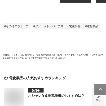
冷凍庫 大きめ 霜取
92L 
り不要 自動霜取り
F14
ファン式 一人暮ら
ン式 
し 大容量冷凍室 新
開き 
生活 冷凍冷蔵庫
凍庫 
IRSN-18A-W *
フィス
その他アウトドア
ガジェット・バッテリー・電化製品
電化製品
活 お
クト 
YAM
無料
※
野に行く。
に寄せられた投稿内容は、投稿者の主観的な感想・コメントを含みます。 投稿の信憑性・正確性を保証す
ることはできませんので、あくまで参考情報の一つとしてご利用ください。
電化製品
の人気おすすめランキング
受付中
オシャレな食器乾燥機のおすすめは？
29
回答