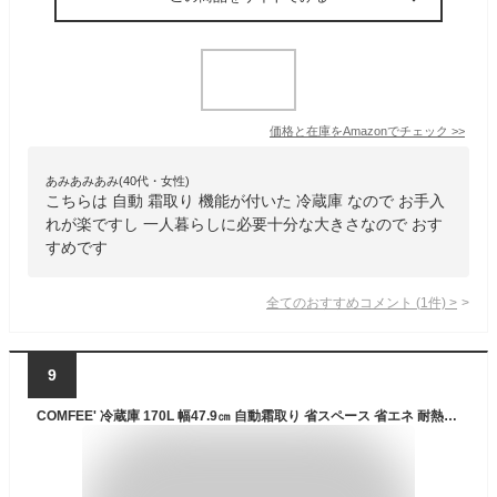
価格と在庫を
Amazon
でチェック
>>
あみあみあみ(40代・女性)
こちらは 自動 霜取り 機能が付いた 冷蔵庫 なので お手入
れが楽ですし 一人暮らしに必要十分な大きさなので おす
すめです
全てのおすすめコメント
(
1
件)
>
9
COMFEE' 冷蔵庫 170L 幅47.9㎝ 自動霜取り 省スペース 省エネ 耐熱天板 大容量 2ドア 右開き 一人暮らし ふたり暮らし用 スリム RCB170DS1JP(E) 2025年モデル グレー