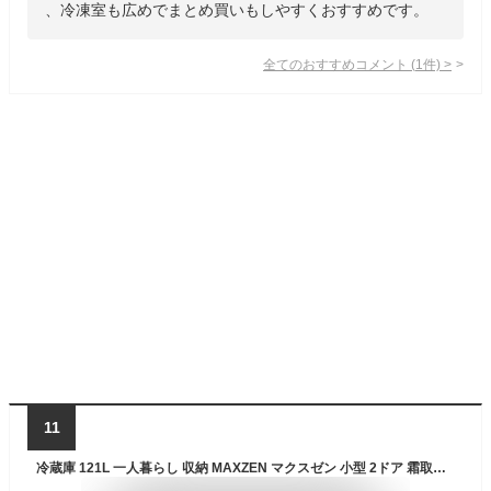
、冷凍室も広めでまとめ買いもしやすくおすすめです。
全てのおすすめコメント
(
1
件)
>
11
冷蔵庫 121L 一人暮らし 収納 MAXZEN マクスゼン 小型 2ドア 霜取り不要 コンパクト 大容量 新生活 自動霜取り 右開き ホワイト JR121HM01WH