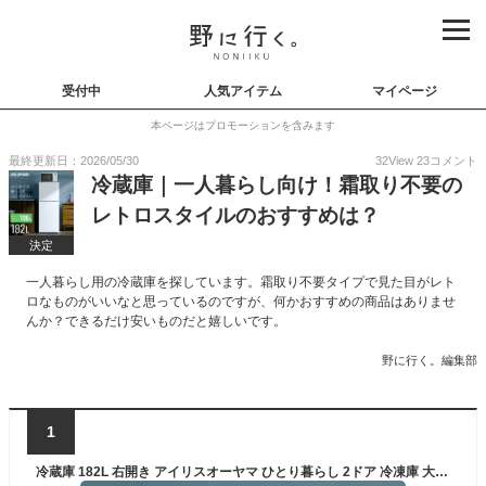
受付中
人気アイテム
マイページ
本ページはプロモーションを含みます
最終更新日：2026/05/30
32
View
23
コメント
冷蔵庫｜一人暮らし向け！霜取り不要の
レトロスタイルのおすすめは？
決定
一人暮らし用の冷蔵庫を探しています。霜取り不要タイプで見た目がレト
ロなものがいいなと思っているのですが、何かおすすめの商品はありませ
んか？できるだけ安いものだと嬉しいです。
野に行く。編集部
1
冷蔵庫 182L 右開き アイリスオーヤマ ひとり暮らし 2ドア 冷凍庫 大きめ 霜取り不要 自動霜取り ファン式 一人暮らし 大容量冷凍室 新生活 冷凍冷蔵庫 IRSN-18A-W *