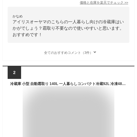
価格と在庫を
楽天
でチェック
>>
かなめ
アイリスオーヤマのこちらの一人暮らし向けの冷蔵庫はい
かがでしょう？霜取り不要なので使いやすいと思います。
おすすめです！
全てのおすすめコメント（3件）
2
冷蔵庫 小型 自動霜取り 140L 一人暮らしコンパクト冷蔵92L 冷凍48L ZFR-F140 ホワイト ファン式 霜取り不要 右開き 家庭用 冷凍 冷凍庫 一人暮らし オフィス 給湯室 新生活 おしゃれ コンパクト 山善 YAMAZEN 【送料無料】