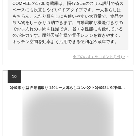
COMFEE'の170L冷蔵庫は、幅47.9cmのスリム設計で省ス
ペースにも設置しやすい2ドアタイプです。一人暮らしは
もちろん、ふたり暮らしにも使いやすい大容量で、食品や
飲み物をしっかり収納できます。自動霜取り機能付きなの
でお手入れの手間を軽減でき、省エネ性能にも優れている
のが魅力です。耐熱天板仕様で電子レンジを置きやすく、
キッチン空間を効率よく活用できる便利な冷蔵庫です。
全てのおすすめコメント
(
1
件)
>
10
冷蔵庫 小型 自動霜取り 140L 一人暮らしコンパクト冷蔵92L 冷凍48L ZFR-F140 ホワイト ファン式 霜取り不要 右開き 家庭用 冷凍 冷凍庫 一人暮らし オフィス 給湯室 新生活 おしゃれ コンパクト 山善 YAMAZEN 【送料無料】