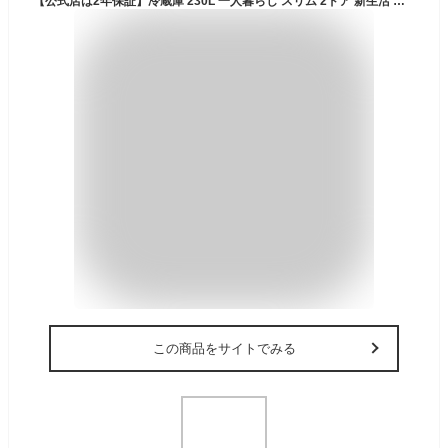
【公式店は2年保証】冷蔵庫 230L 一人暮らし スリム 2ドア 新生活 単身 静音 右開き ファン式 自動霜取り 霜取り不要 大容量 省スペース 冷凍冷蔵庫 ホワイト アイリスオーヤマ IRSN-23B-W【送料無料】【設置無料】【HS】[安心延長保証対象]
この商品をサイトでみる