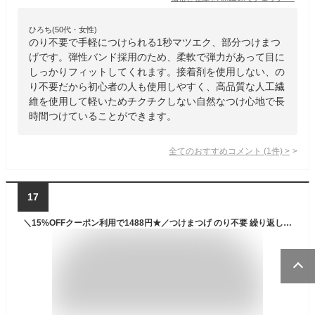
ひろち(50代・女性)
のり不要で手軽につけられる1秒マツエク、部分つけまつ
げです。弾性バンド採用のため、柔軟で弾力があって目に
しっかりフィットしてくれます。接着剤を使用しない、の
り不要だから初心者の人も使用しやすく、高品質な人工繊
維を使用して軽いためチクチクしない自然なつけ心地で長
時間つけていることができます。
全てのおすすめコメント
(
1
件)
>
17
＼15%OFFクーポン利用で1488円★／つけまつげ のり不要 繰り返し使える つけまつげ ナチュラル 専用保管 簡単時短 アイメイク マツエク まつ毛 睫毛 美容 コスメ 大きいサイズレディース ウォータープルーフ つけま