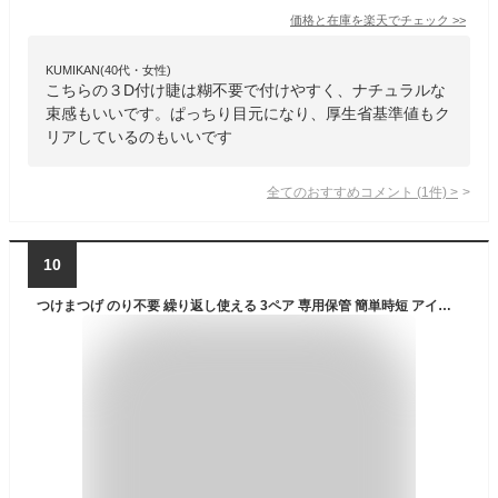
価格と在庫を
楽天
でチェック
>>
KUMIKAN(40代・女性)
こちらの３D付け睫は糊不要で付けやすく、ナチュラルな
束感もいいです。ぱっちり目元になり、厚生省基準値もク
リアしているのもいいです
全てのおすすめコメント
(
1
件)
>
10
つけまつげ のり不要 繰り返し使える 3ペア 専用保管 簡単時短 アイメイク まつ毛 睫毛 美容 コスメ 大きいサイズ レディース つけま 防水 フェイクまつげ 温感 接着剤不要 つけまつげセット 初心者 簡単 ボリューム 春 夏 秋 冬 送料無料