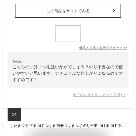
この商品をサイトでみる
価格と在庫を
楽天
でチェック
>>
かなめ
こちらのつけまつ毛はいかがでしょう？のり不要なので使
いやすいと思います。ナチュラルな仕上がりになるのでお
すすめです！
全てのおすすめコメント
(
1
件)
>
14
したまつ毛 下まつげ つけま 部分つけまつげ のり不要 つけまつげ 下まつ毛 1秒マツエク したまつ毛 つけまつ毛 透明軸 初心者向け 簡単 可愛い 束感 人気 耐久性が高い DIY アイメーク 粘着力強い 落ちにくい のり付き 大容量 120PCS (下まつげ-B002)