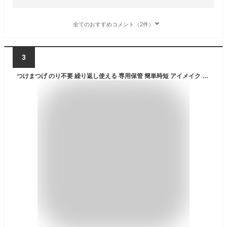
全てのおすすめコメント（2件）
3
つけまつげ のり不要 繰り返し使える 専用保管 簡単時短 アイメイク マツエク まつ毛 睫毛 美容 コスメ 大きいサイズレディース ウォータープルーフ つけま 初心者 簡単 ボリューム 夏 春 秋 冬 送料無料