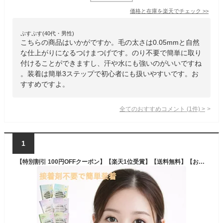
価格と在庫を
楽天
でチェック
>>
ぷすぷす(40代・男性)
こちらの商品はいかがですか。毛の太さは0.05mmと自然
な仕上がりになるつけまつげです。のり不要で簡単に取り
付けることができますし、汗や水にも強いのがいいですね
。装着は簡単3ステップで初心者にも扱いやすいです。お
すすめですよ。
全てのおすすめコメント
(
1
件)
>
1
【特別割引 100円OFFクーポン】【楽天1位受賞】【送料無料】【お試し用】つけまつげ ナチュラル のり不要 48束 3D 自然派 束感 部分用 1秒装着 マツエク 落ちにくい 初心者OK 長時間キープ ナチュラル 可愛い 立体感 自然派 長持ち 耐久性が高い アイメーク 粘着力強い