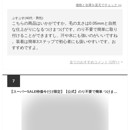
価格と在庫を
楽天
でチェック
>>
ぷすぷす(40代・男性)
こちらの商品はいかがですか。毛の太さは0.05mmと自然
な仕上がりになるつけまつげです。のり不要で簡単に取り
付けることができますし、汗や水にも強いのがいいですね
。装着は簡単3ステップで初心者にも扱いやすいです。お
すすめですよ。
全てのおすすめコメント
(
1
件)
>
7
【スーパーSALE特価今だけ限定】【公式】のり不要で簡単 つけまつげ ノーグルーつけま 接着剤不要 送料無料 アイクリオネ【NG】