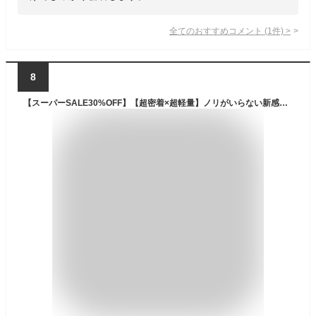
全てのおすすめコメント
(
1
件)
>
8
【スーパーSALE30%OFF】【超密着×超軽量】ノリがいらない新感覚つけまつげ 簡単装着 部分用 のり不要 付けまつげ 部分つけまつげ セグメント化された自己接着まつげ ナチュラル 人気 DIY つけまつ毛 高級繊維 自然な（ピンセットは付属しておりません。）