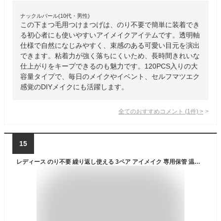
ナックルバール(10代・男性)
この下まつ毛用つけまつげは、のり不要で簡単に装着でき
る初心者にも使いやすいアイメイクアイテムです。透明軸
仕様で自然になじみやすく、束感のある可愛い目元を演出
できます。粘着力が強く落ちにくいため、長時間きれいな
仕上がりをキープできるのも魅力です。120PCS入りの大
容量タイプで、毎日のメイクやイベント、セルフマツエク
感覚のDIYメイクにも活躍します。
全てのおすすめコメント
(
1
件)
>
15
レディース のり不要 繰り返し使える 3ペア アイメイク 専用保管 温感 つけまつげ 睫毛 つけまつげ コスメ 大きいサイズ まつ毛 つけま 防水 簡単時短 フェイクまつげ 美容 つけまつげセット 初心者 簡単 ボリューム 春 夏 秋 冬