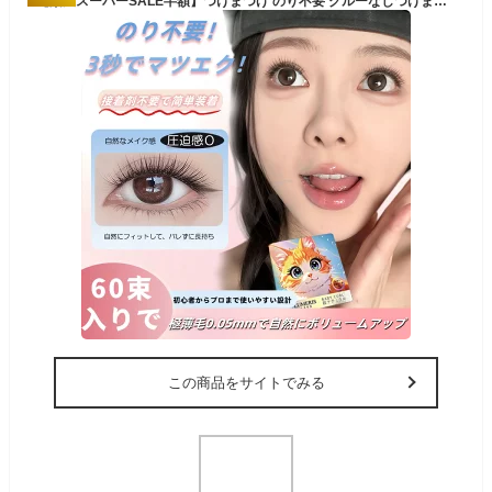
【楽天スーパーSALE半額】つけまつげ のり不要 グルーなしつけまつげ 接着剤不要 60束入 ブラック 1秒マツエク 部分つけまつげ 初心者 簡単装着 可愛い 自然な束感 ナチュラル 軽量 快適 粘着力強い 落ちにくい 耐久性が高い LUMERIS
この商品をサイトでみる