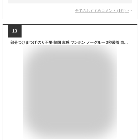
全てのおすすめコメント
(
1
件)
>
13
部分つけまつげ のり不要 韓国 束感 ワンホン ノーグルー 3秒装着 自然 ナチュラル Miuzy Lash 36pcs/60pcs