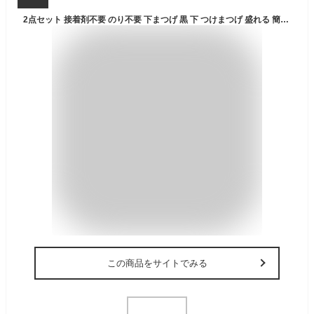
2点セット 接着剤不要 のり不要 下まつげ 黒 下 つけまつげ 盛れる 簡単 束感 まつ毛 束 ナチュラル 透明軸 つけまつ毛 自然 ブラック 部分用 睫毛 のり付きまつげ まつげ 付けまつげ 付け睫毛 下まつげ 2点セット メイクアップ
この商品をサイトでみる