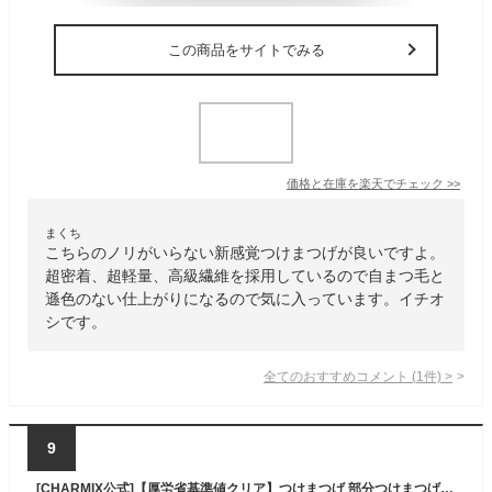
この商品をサイトでみる
価格と在庫を
楽天
でチェック
>>
まくち
こちらのノリがいらない新感覚つけまつげが良いですよ。
超密着、超軽量、高級繊維を採用しているので自まつ毛と
遜色のない仕上がりになるので気に入っています。イチオ
シです。
全てのおすすめコメント
(
1
件)
>
9
[CHARMIX公式]【厚労省基準値クリア】つけまつげ 部分つけまつげ のり不要 グルー不要 接着剤不要 3D立体まつげ 初心者 のり付きつけまつげ 部分用つけまつげ つけまつ毛 つけまつげ自然 のり付き 自然 ナチュラル 束感 ノリ 不要 部分つけま つけま ツケマ 部分 部分用