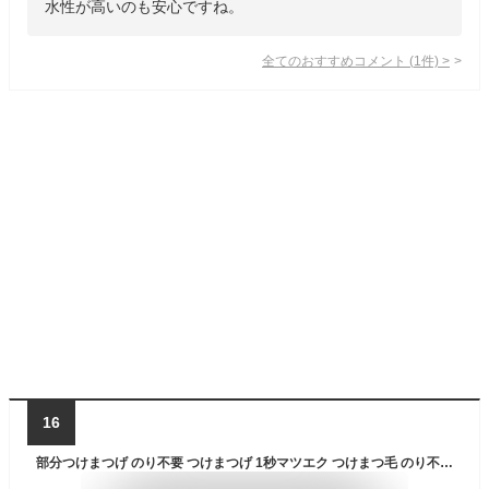
水性が高いのも安心ですね。
全てのおすすめコメント
(
1
件)
>
16
部分つけまつげ のり不要 つけまつげ 1秒マツエク つけまつ毛 のり不全 女優まつげ ナチュラル 束感 可愛い 超軽量人気 DIY アイメーク 粘着力強い 落ちにくい 短い 9mm のり付き 再利用可能 大容量 子供 初心者向け 学生 女性用 透明軸 弾性バンド のり併用可(055)