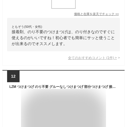
価格と在庫を
楽天
でチェック
>>
ともぞう(50代・女性)
接着剤、のり不要のつけまつげは、のり付きなのですぐに
使えるのがいいですね！初心者でも簡単にサッと使うこと
が出来るのでオススメします。
全てのおすすめコメント
(
1
件)
>
12
LZM つけまつげ のり不要 グルーなしつけまつげ 部分つけまつげ 接着剤不要 初心者 で簡単装着 立体感 可愛い 自然な束感 人気 耐久性が高い 10組 専用収納ケース付き 軽量 快適 bt227