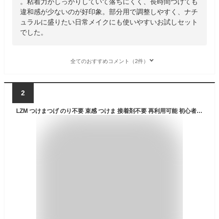
。粘着力がしっかりしていて落ちにくく、長時間つけても
違和感が少ないのが好印象。部分用で調整しやすく、ナチ
ュラルに盛りたい日常メイクにも使いやすいお試しセット
でした。
全てのおすすめコメント（2件）
2
LZM つけまつげ のり不要 束感 つけま 接着剤不要 再利用可能 初心者 のりがいらない 粘着力強い 防水防汗 立体感 つけまつ毛 5ペア DM-62