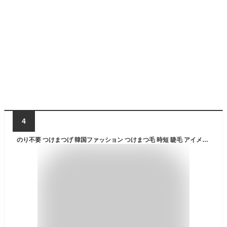
4
のり不要 つけまつげ 韓国ファッション つけまつ毛 時短 睫毛 アイメイク 繰り返し使える ボリューム まつ毛 3D 自然 盛れる つけ睫毛 防水 専用保管ホルダー付き アイラッシュ ウォータープルーフ マツエク