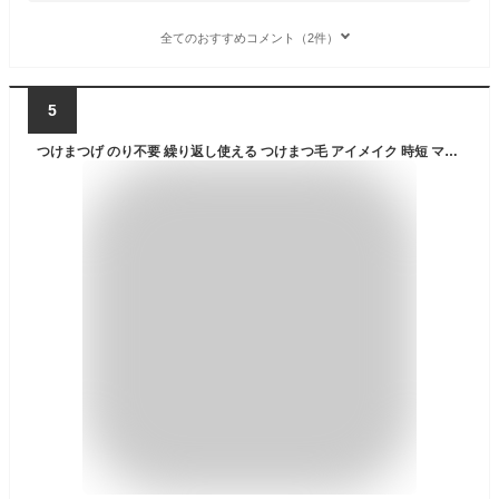
全てのおすすめコメント（2件）
5
つけまつげ のり不要 繰り返し使える つけまつ毛 アイメイク 時短 マツエク まつ毛 睫毛 つけ睫毛 3D 自然 盛れる ボリューム 防水 専用保管ホルダー付き アイラッシュ ウォータープルーフ 韓国ファッション 送料無料