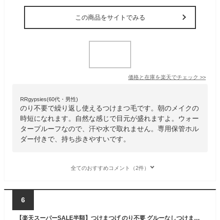
この商品をサイトでみる
価格と在庫を
楽天
でチェック
>>
RRgypsies(60代・男性)
のり不要で繰り返し使えるつけまつ毛です。朝のメイクの
時短になれます。自然な感じで目元が盛れますよ。ウォー
タープルーフなので、汗や水で取れません。専用保管ホル
ダー付きで、持ち歩きやすいです。
全てのおすすめコメント（2件）
6
【楽天スーパーSALE半額】つけまつげ のり不要 グルーなしつけまつげ 接着剤不要 60束入 ブラック 1秒マツエク 部分つけまつげ 初心者 簡単装着 可愛い 自然な束感 ナチュラル 軽量 快適 粘着力強い 落ちにくい 耐久性が高い LUMERIS