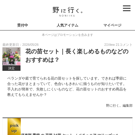
受付中
人気アイテム
マイページ
本ページはプロモーションを含みます
最終更新日：2026/05/26
21
View
21
コメント
花の苗セット｜長く楽しめるものなどの
おすすめは？
決定
ベランダや庭で育てられる花の苗セットを探しています。できれば季節に
合った花がまとまっていて、色合いもきれいに揃うものが知りたいです。
手入れが簡単で、失敗しにくいものなど、花の苗セットのおすすめ商品を
教えてもらえませんか？
野に行く。編集部
pick
up