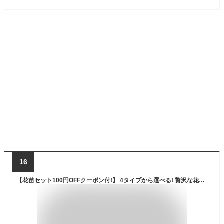
16
【花苗セット100円OFFクーポン付!】 4タイプから選べる! 贅沢な花苗 9苗 セット 花 色 選べる 一年草 宿根草 多年草 カラーリーフ ハーブ 花 春 夏 庭 鉢 玄関 プランター 寄せ植え ガーデニング 春の苗 夏の花苗 送料無料 赤 桃 黄 青 母の日 誕生日 土っ子倶楽部