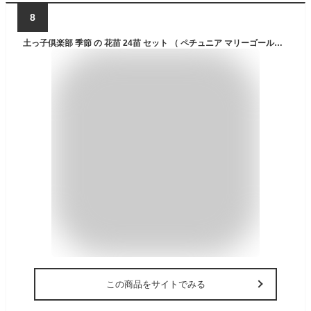
8
土っ子倶楽部 季節 の 花苗 24苗 セット （ ペチュニア マリーゴールド 日日草 ポーチュラカ などの 草花 福袋 ） 花苗セット 花 春 夏 夏に強い 花壇 庭 鉢 玄関 プランター 寄せ植え ガーデニング (春夏24苗セット)
この商品をサイトでみる