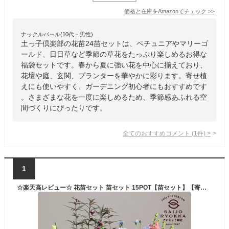
価格と在庫を
Amazon
でチェック
>>
ナックルバール(10代・男性)
土っ子倶楽部の花苗24苗セットは、ペチュニアやマリーゴ
ールド、日日草など季節の草花をたっぷり楽しめるお得な
福袋セットです。春から夏に強い花を中心に揃えており、
花壇や庭、玄関、プランターを華やかに彩ります。寄せ植
えにも使いやすく、ガーデニング初心者にもおすすめです
。さまざまな花を一度に楽しめるため、季節感あふれる空
間づくりにぴったりです。
全てのおすすめコメント
(
1
件)
>
1
☆楽天高レビュー☆ 花苗セット 苗セット 15POT【苗セット】【寄せ植えセット】【クリスマス】【花壇苗】【ギフトにおすすめ】【福袋】送料無料【北海道・沖縄不可】【ほかの商品との同梱不可】【寄せ植えに】【贈り物】【誕生日】【パンジー】【ビオラ】