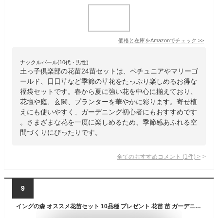
価格と在庫を
Amazon
でチェック
>>
ナックルバール(10代・男性)
土っ子倶楽部の花苗24苗セットは、ペチュニアやマリーゴ
ールド、日日草など季節の草花をたっぷり楽しめるお得な
福袋セットです。春から夏に強い花を中心に揃えており、
花壇や庭、玄関、プランターを華やかに彩ります。寄せ植
えにも使いやすく、ガーデニング初心者にもおすすめです
。さまざまな花を一度に楽しめるため、季節感あふれる空
間づくりにぴったりです。
全てのおすすめコメント
(
1
件)
>
9
イングの森 オススメ花苗セット 10品種 プレゼント 花苗 苗 ガーデニング＊全国送料無料・他品同梱可