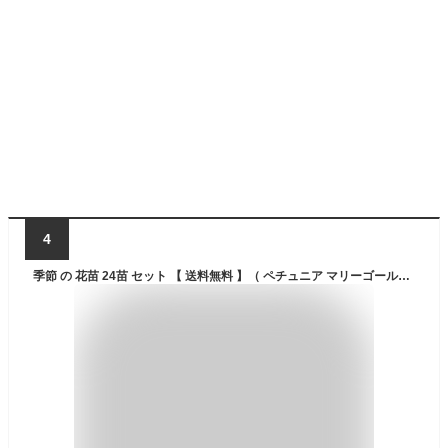
4
季節 の 花苗 24苗 セット 【 送料無料 】（ ペチュニア マリーゴールド ロベリア バーベナ など 草花 福袋 ♪ ） 花苗セット 花 早春 春 花壇 庭 寄せ植え ガーデニング 母の日 誕生日 お祝い 土っ子倶楽部