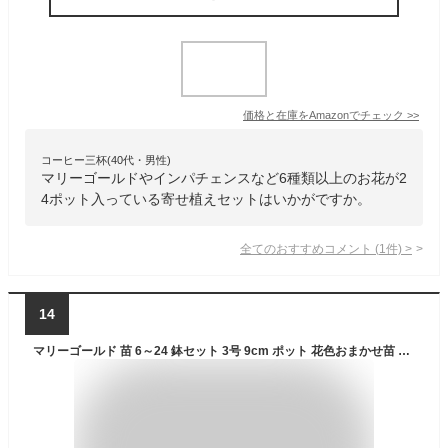
価格と在庫を
Amazon
でチェック
>>
コーヒー三杯(40代・男性)
マリーゴールドやインパチェンスなど6種類以上のお花が2
4ポット入っている寄せ植えセットはいかがですか。
全てのおすすめコメント
(
1
件)
>
14
マリーゴールド 苗 6～24 鉢セット 3号 9cm ポット 花色おまかせ苗 花苗 鉢植え 寄せ植え 春の花 苗 露地植え 庭花 ガーデニング 園芸 花鉢 鉢花 (6)