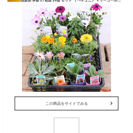
土っ子倶楽部 季節 の 花苗 24苗 セット （ ペチュニア マリーゴールド 日日草 ポーチュラカ などの 草花 福袋 ） 花苗セット 花 春 夏 夏に強い 花壇 庭 鉢 玄関 プランター 寄せ植え ガーデニング (春夏24苗セット)
この商品をサイトでみる