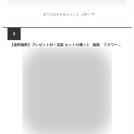
全てのおすすめコメント（2件）
3
【送料無料】プレゼント付！花苗 セット10株＋1 福袋 フラワー 花壇 花 送料無料 苗物 寄せ植え 宿根草 多年草 一年草 庭 手入れ 店舗花壇 苗セット ガーデン