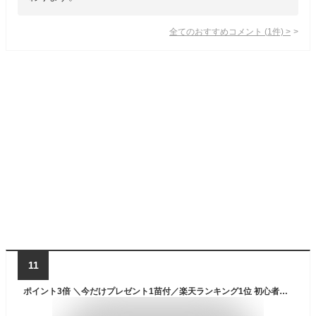
全てのおすすめコメント
(
1
件)
>
11
ポイント3倍 ＼今だけプレゼント1苗付／楽天ランキング1位 初心者安心！植えるだけで庭が完成 イングリッシュガーデン花苗6苗セット 配置マップ付き 今ならプレゼント付きで合計7苗【お届け中】1m×50cm花壇 植栽デザイン 宿根草 草花 多年草