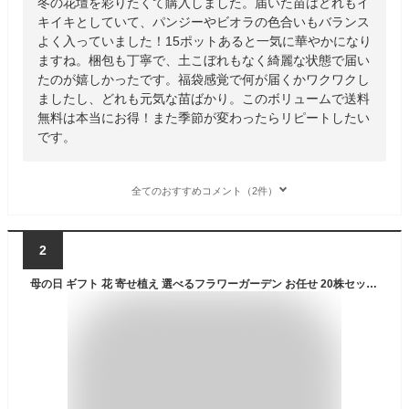
冬の花壇を彩りたくて購入しました。届いた苗はどれもイ
キイキとしていて、パンジーやビオラの色合いもバランス
よく入っていました！15ポットあると一気に華やかになり
ますね。梱包も丁寧で、土こぼれもなく綺麗な状態で届い
たのが嬉しかったです。福袋感覚で何が届くかワクワクし
ましたし、どれも元気な苗ばかり。このボリュームで送料
無料は本当にお得！また季節が変わったらリピートしたい
です。
全てのおすすめコメント（2件）
2
母の日 ギフト 花 寄せ植え 選べるフラワーガーデン お任せ 20株セット 季節のフラワー寄せ植えセット 誕生日 寄せ植え プレゼント 寄植え 宿根草 一年草 庭いじり 庭お手入れ 福袋 開店祝い