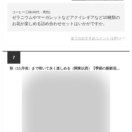
コーヒー三杯(40代・男性)
ゼラニウムやマーガレットなどアクイレギアなど10種類の
お花が楽しめる詰め合わせセットはいかがですか。
全てのおすすめコメント
(
1
件)
>
7
秋（11月頃）まで咲いて永く楽しめる（関東以西）【季節の新鮮花苗 花色おまかせ アソート 10個セット】≪ペチュニア・ベゴニア・マリーゴールド≫ ベテラン生産者さんが心を込めて育てた 極上花苗アソート 暑さに強い 花苗 おまかせ 園芸 ガーデニング 寄せ植え 鉢花 鉢植え 苗木 花苗 誕生日 記念日 プレゼント 贈り物 (ペチュニア・ベゴニア・マリーゴールドおまかせMIX10個セット)