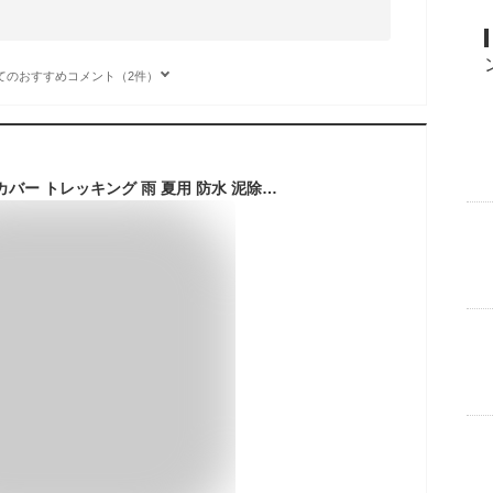
てのおすすめコメント（2件）
登山ゲイター レッグカバー トレッキング 雨 夏用 防水 泥除け アウトドア 登山スパッツ 撥水 ハイキング 軽量 砂よけ 男女兼用 登山用ゲイター ゲーター ロングスパッツ 防寒 ロングゲイター 雨よけ 雪よけ 通気 バイク 汚れ防止 高耐久性 レインウェア アウトドア用品