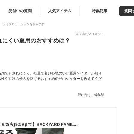
受付中の質問
人気アイテム
特集記事
質問
ージはプロモーションを含みます
31
View
22
コメント
れにくい夏用のおすすめは？
時期でも蒸れにくく、軽量で着け心地のいい夏用ゲイターが知り
水性や砂利の侵入を防げるおすすめの登山ゲイターを教えてくだ
野に行く。編集部
【10％OFFクーポン！6/2(火)9:59まで】BACKYARD FAMILY 登山 ゲイター スパッツ アウトドア・キャンプ