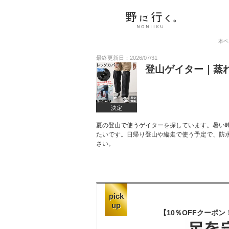
本ペ
最終更新日：2026/07/31
登山ゲイター｜蒸
決定
夏の登山で使うゲイターを探しています。暑い
たいです。日帰り登山や縦走で使う予定で、防
さい。
pick
up