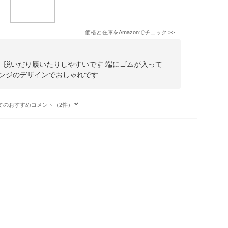
価格と在庫を
Amazon
でチェック
>>
、脱いだり履いたりしやすいです 端にゴムが入って
レンジのデザインでおしゃれです
てのおすすめコメント（2件）