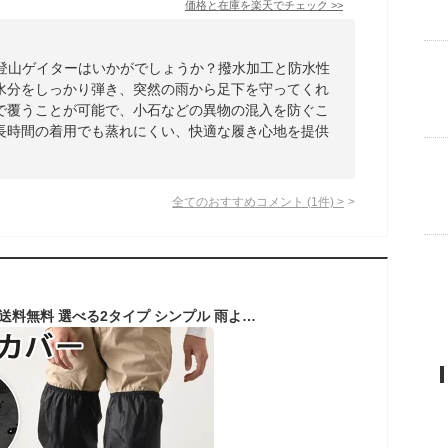
価格と在庫を
楽天
でチェック
>>
ILYの登山ゲイターはいかがでしょうか？撥水加工と防水性
水分をしっかり弾き、突然の雨から足下を守ってくれ
で覆うことが可能で、小石などの異物の混入を防ぐこ
長時間の着用でも蒸れにくい、快適な履き心地を提供
全てのおすすめコメント
(
1
件)
>
＼本日店内EVENT／ 送料無料 選べる2タイプ シンプル 雨よけ 撥水 レッグカバー レディース メンズ フットカバー 足カバー ガード 雨 雨除け 雨具 雨対策 泥除け ロング 膝上 折りたたみ 携帯 自転車 バイク 作業 登山 ゲイター メール便