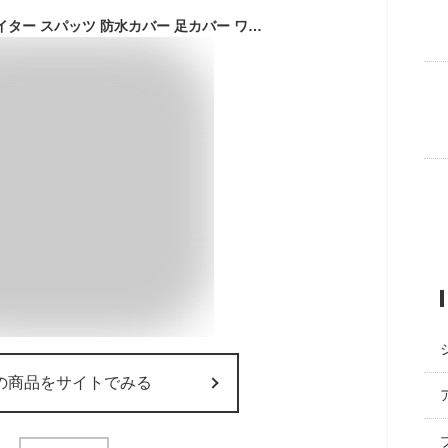
YAVINCOL 登山用ゲイター スパッツ 防水カバー 足カバー ワークマン ゲイター ショート 登山靴 レッグカバー 脚絆 レインレッグカバー 登山 スパッツ ロングゲイター レインスパッツ ゲートル 登山 ゲイター 泥除け 砂よけ トレッキング 農作業 釣り 撥水 蚊避け 髙耐久性 耐摩耗性 男女兼用 雨雪悪天候対応 メンズ レーディス(オレンジ-M)
の商品をサイトでみる