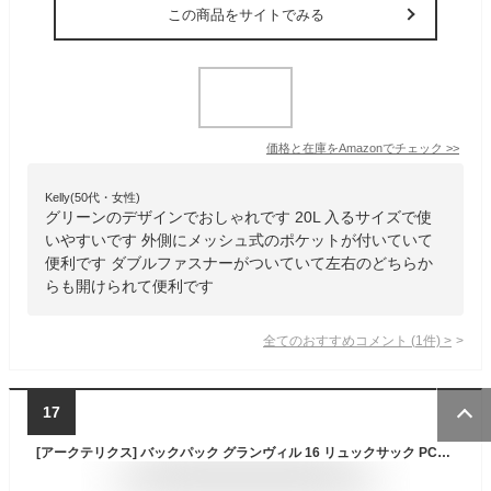
この商品をサイトでみる
価格と在庫を
Amazon
でチェック
>>
Kelly(50代・女性)
グリーンのデザインでおしゃれです 20L 入るサイズで使
いやすいです 外側にメッシュ式のポケットが付いていて
便利です ダブルファスナーがついていて左右のどちらか
らも開けられて便利です
全てのおすすめコメント
(
1
件)
>
17
[アークテリクス] バックパック グランヴィル 16 リュックサック PCスリーブ デイパック ロゴ 軽量 通勤 アウトドア トレイル X000009624 Black ONE_SIZE [並行輸入品]