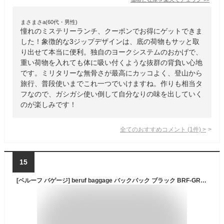
まさまさa(60代・男性)
憧れのミステリーランチ、クーポンでお得にゲットできま
した！象徴的な3ジップデザインは、底の荷物もサッと取
り出せて本当に便利。独自のヨークシステムのおかげで、
重い荷物を入れても体に吸い付くような抜群の背負い心地
です。ミリタリーな無骨さが最高にカッコよく、登山から
旅行、普段使いまでこれ一つでいけますね。作りも相当タ
フなので、ガシガシ使い倒して自分なりの味を出していく
のが楽しみです！
全てのおすすめコメント
(
1
件)
>
15
[ベルーフ バゲージ] beruf baggage バックパック ブラック BRF-GR26DR-BK