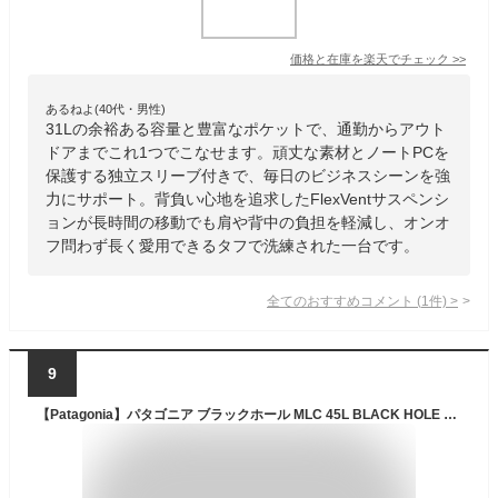
価格と在庫を
楽天
でチェック
>>
あるねよ(40代・男性)
31Lの余裕ある容量と豊富なポケットで、通勤からアウト
ドアまでこれ1つでこなせます。頑丈な素材とノートPCを
保護する独立スリーブ付きで、毎日のビジネスシーンを強
力にサポート。背負い心地を追求したFlexVentサスペンシ
ョンが長時間の移動でも肩や背中の負担を軽減し、オンオ
フ問わず長く愛用できるタフで洗練された一台です。
全てのおすすめコメント
(
1
件)
>
9
【Patagonia】パタゴニア ブラックホール MLC 45L BLACK HOLE バッグパック リュック バッグ メンズ レディース ブランドリュック 通勤 通学 登山 軽量 人気 おしゃれ アウトドア キャンプ 山登り 防水 機能性 男女兼用 ユニセックス 旅行 プレゼント 売れ筋