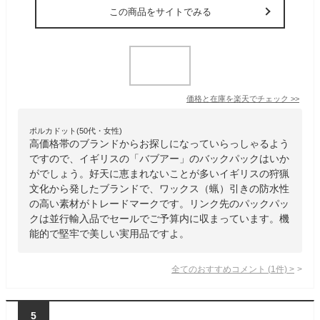
この商品をサイトでみる
価格と在庫を
楽天
でチェック
>>
ポルカドット(50代・女性)
高価格帯のブランドからお探しになっていらっしゃるよう
ですので、イギリスの「バブアー」のバックパックはいか
がでしょう。好天に恵まれないことが多いイギリスの狩猟
文化から発したブランドで、ワックス（蝋）引きの防水性
の高い素材がトレードマークです。リンク先のパックパッ
クは並行輸入品でセールでご予算内に収まっています。機
能的で堅牢で美しい実用品ですよ。
全てのおすすめコメント
(
1
件)
>
5