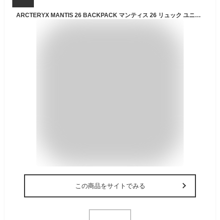
ARCTERYX MANTIS 26 BACKPACK マンティス 26 リュック ユニセックス メンズ レディース バックパック リュックサック X000009825 X000010643
この商品をサイトでみる