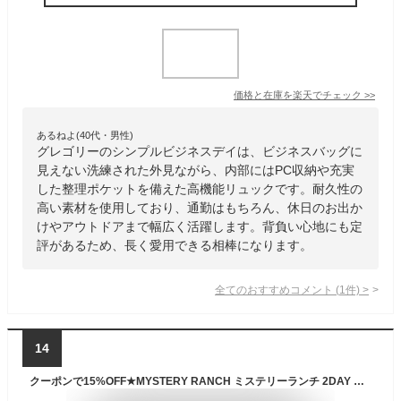
価格と在庫を
楽天
でチェック
>>
あるねよ(40代・男性)
グレゴリーのシンプルビジネスデイは、ビジネスバッグに
見えない洗練された外見ながら、内部にはPC収納や充実
した整理ポケットを備えた高機能リュックです。耐久性の
高い素材を使用しており、通勤はもちろん、休日のお出か
けやアウトドアまで幅広く活躍します。背負い心地にも定
評があるため、長く愛用できる相棒になります。
全てのおすすめコメント
(
1
件)
>
14
クーポンで15%OFF★MYSTERY RANCH ミステリーランチ 2DAY ASSAULT（2デイアサルト）バックパック【正規取扱店】【Sx】【T】｜ 登山 キャンプ ワンダーフォーゲル ワンゲル WIP メンズ ミリタリー アウトドア ブランド