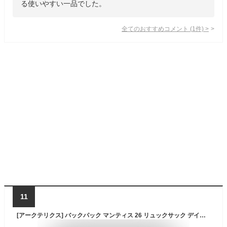
る使いやすい一品でした。
全てのおすすめコメント
(
1
件)
>
11
[アークテリクス] バックパック マンティス 26 リュックサック デイパック 軽量 通勤 コンパクト トラベル トレイル アウトドア X000010643 Black ONE_SIZE [並行輸入品]