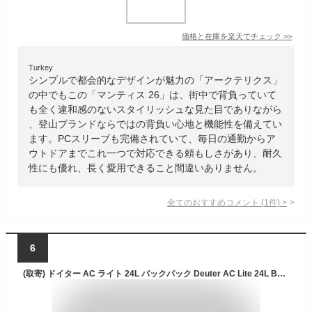
価格と在庫を
楽天
でチェック
>>
Turkey
シンプルで都会的なデザインが魅力の「アークテリクス」
の中でもこの「マンティス 26」は、街中で背負っていて
も全く違和感のないスタイリッシュな見た目でありながら
、登山ブランドならではの背負い心地と機能性を備えてい
ます。PCスリーブも完備されていて、毎日の通勤からア
ウトドアまでこれ一つで対応できる頼もしさがあり、耐久
性にも優れ、長く愛用できること間違いありません。
全てのおすすめコメント
(
1
件)
>
6
(取寄) ドイター AC ライト 24L バックパック Deuter AC Lite 24L Backpack Atlantic/Ink