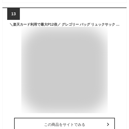
13
＼楽天カード利用で最大P12倍／ グレゴリー バッグ リュックサック デイパック バックパック ビジネス GREGORY カバートクラシック シンプルビジネスデイ 22L B4 A4 B5 メンズ レディース P10倍 送料無料 プレゼント ギフト ラッピング無料 【正規代理店】 nwar
この商品をサイトでみる