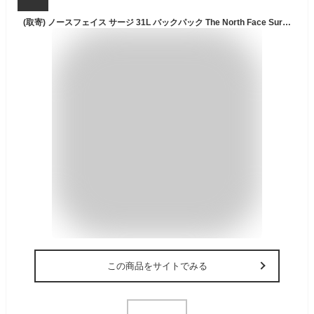
(取寄) ノースフェイス サージ 31L バックパック The North Face Surge 31L Backpack TNF Black/TNF Black-NPF
この商品をサイトでみる