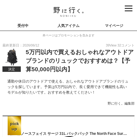
受付中
人気アイテム
マイページ
本ページはプロモーションを含みます
最終更新日：2026/06/12
39
View
32
コメント
5万円以内で買えるおしゃれなアウトドア
ブランドのリュックでおすすめは？【予
算50,000円以内】
決定
通勤や休日のアウトドアで使える、おしゃれなアウトドアブランドのリュ
ックを探しています。予算は5万円以内で、長く愛用できて機能性も高い
モデルが知りたいです。おすすめを教えてください！
野に行く。編集部
pick
up
(取寄) ノースフェイス サージ 31L バックパック The North Face Surge 31L Backpack TNF Black/TNF Black-NPF