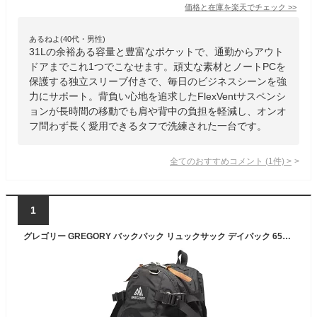
価格と在庫を
楽天
でチェック
>>
あるねよ(40代・男性)
31Lの余裕ある容量と豊富なポケットで、通勤からアウト
ドアまでこれ1つでこなせます。頑丈な素材とノートPCを
保護する独立スリーブ付きで、毎日のビジネスシーンを強
力にサポート。背負い心地を追求したFlexVentサスペンシ
ョンが長時間の移動でも肩や背中の負担を軽減し、オンオ
フ問わず長く愛用できるタフで洗練された一台です。
全てのおすすめコメント
(
1
件)
>
1
グレゴリー GREGORY バックパック リュックサック デイパック 65150 1041 CLASSIC DAY.5PC デイアンドハーフパック BLACK ブラック