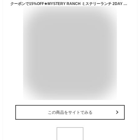
クーポンで15%OFF★MYSTERY RANCH ミステリーランチ 2DAY ASSAULT（2デイアサルト）バックパック【正規取扱店】【Sx】【T】｜ 登山 キャンプ ワンダーフォーゲル ワンゲル WIP メンズ ミリタリー アウトドア ブランド
この商品をサイトでみる