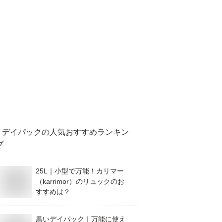
デイパック
の人気おすすめランキン
グ
25L｜小型で万能！カリマー
（karrimor）のリュックのお
すすめは？
黒いデイパック｜万能に使え