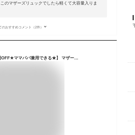
。このマザーズリュックでしたら軽くて大容量入りま
てのおすすめコメント（2件）
【LINEクーポン300円OFF★ママパパ兼用できる★】 マザーズリュック 大容量 軽量 バッグ マザーズバッグ 軽い ママ パパ 哺乳瓶 おしゃれ ママリュック ママバッグ バッグ ポケット 多い 撥水 保冷ポケット 背面ポケット レディース 通勤 ギフト 出産 推し活 オシ活