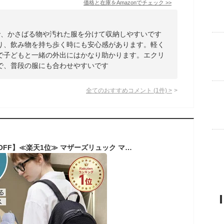
価格と在庫を
Amazon
でチェック
>>
で、かさばる物や汚れた服を分けて収納しやすいです
り、飲み物を持ち歩く時にも安心感があります。軽く
で子どもと一緒の外出にはかなり助かります。エクリ
で、普段の服にも合わせやすいです
全てのおすすめコメント
(
1
件)
>
【29日限定MAX50%OFF】≪楽天1位≫ マザーズリュック マザーズバッグ リュック オールシーズン 春夏 ペアレンツバッグ おしゃれ シンプル 軽量 軽い 大容量 多機能 洗える ポケット多い A4 出産祝い ギフト 旅行 保育園 │ qbag paris ネスト ルーブル ペアレンツ