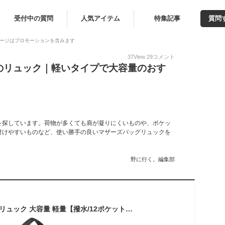
受付中の質問
人気アイテム
特集記事
質問
ージはプロモーションを含みます
37
View
29
コメント
のリュック｜軽いタイプで大容量のおす
を探しています。荷物が多くても肩が凝りにくいものや、ポケッ
付けやすいものなど、使い勝手の良いマザーズバッグリュックを
野に行く。編集部
[tecopeco] マザーズリュック 大容量 軽量【撥水/12ポケット/保冷ボトル/上下仕切り】 2層 リュック レディース 大容量 軽量 通勤 洗濯OK！多機能 おしゃれ テコペコ（エクリュ）