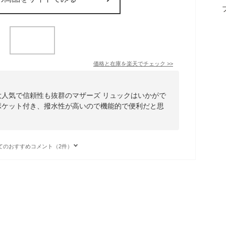
価格と在庫を
楽天
でチェック
>>
大人気で信頼性も抜群のマザーズ リュックはいかがで
面ポケット付き、撥水性が高いので機能的で便利だと思
てのおすすめコメント（2件）