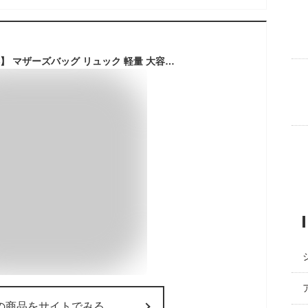
【楽天1位！28冠獲得】 マザーズバッグ リュック 軽量 大容量 大きめ マザーズリュック 哺乳瓶 背面ポケット ママリュック ママバッグ ペアレンツバッグ レディース おしゃれ 撥水 出産祝い プレゼント 出産準備 産後 ママ ギフト 多機能 23L 送料無料
の商品をサイトでみる