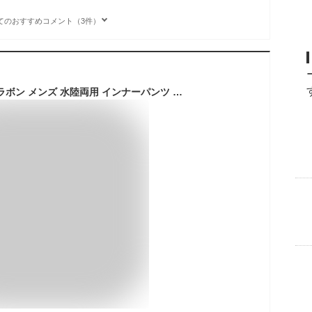
てのおすすめコメント（3件）
【最短翌日配達】 ビラボン メンズ 水陸両用 インナーパンツ アンダーショーツ サーフパンツ ボードショーツ トレーニングウェア BILLABONG インナーショーツ 水着 海パン サーフブランド ラッシュガード ジム フィットネス BG011-496【返品交換不可】