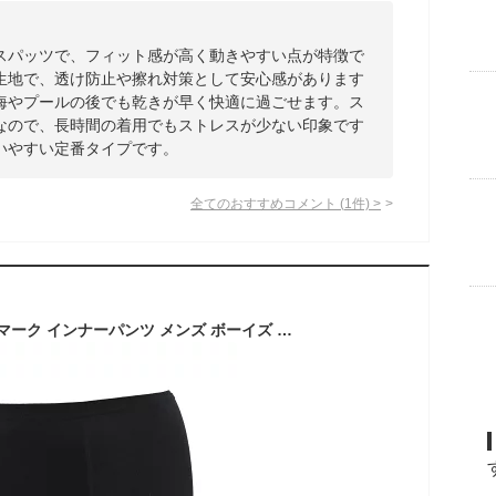
スパッツで、フィット感が高く動きやすい点が特徴で
生地で、透け防止や擦れ対策として安心感があります
海やプールの後でも乾きが早く快適に過ごせます。ス
なので、長時間の着用でもストレスが少ない印象です
いやすい定番タイプです。
全てのおすすめコメント
(
1
件)
>
FOOT MARK フットマーク インナーパンツ メンズ ボーイズ 水着用 ボクサーパンツ型 サポーター ボックス サポーター 男性用 下着 スポーツウェア アンダーウェア スポーツインナー スイミング スイムウェア S M L LL 3L 4L 5L 101592 メール便 発送 返品交換不可