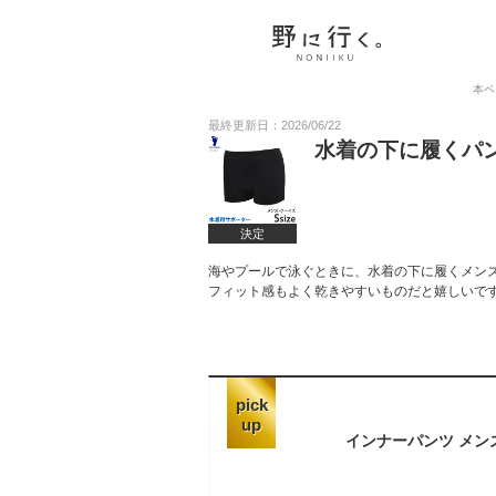
本ペ
最終更新日：2026/06/22
水着の下に履くパ
決定
海やプールで泳ぐときに、水着の下に履くメン
フィット感もよく乾きやすいものだと嬉しいです
pick
up