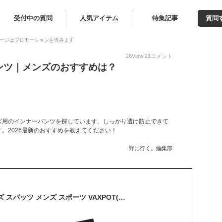
受付中の質問
人気アイテム
特集記事
質問
ージはプロモーションを含みます
26
View
21
コメント
ンツ｜メンズのおすすめは？
ズ用のインナーパンツを探しています。しっかり透け防止できて
。2026最新のおすすめを教えてください！
野に行く。編集部
インナーパンツ メンズ スパッツ メンズ スポーツ VAXPOT(バックスポット) EG-1000 インナー パンツ アンダーパンツ スポーツスパッツ スポーツインナーパンツ スポーツ アンダーウェア 水着 サポーター 水着 インナー アンダーショーツ インナーショーツ[返品交換不可]