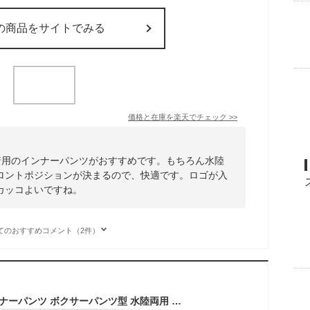
の商品をサイトでみる
価格と在庫を
楽天
でチェック
>>
の水着用のインナーパンツがおすすめです。もちろん水陸
ロントポジションが決まるので、快適です。ロゴが入
カッコよいですね。
てのおすすめコメント（2件）
送料無料 メンズ インナーパンツ ボクサーパンツ型 水陸両用 サポーター 男性用 BOXサポーター 下着 水着用 スポーツウェア アンダーウェア スパッツ 紳士 スポーツインナー スイミング スイムウェア ブラック 黒 M L LL 3L 4L 5L HD21-02 メール便 送料無料