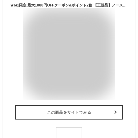
★6/1限定 最大1000円OFFクーポン&ポイント2倍 【正規品】ノースフェイス リュック バックパック 韓国 ノースフェイス ホワイトレーベル THE NORTH FACE STREAM 20 ストリーム 20 かばん メンズ レディース 20L 軽量 収納力 ハイキング ウォーキング 26SS NM2SR62 NM2SS18
この商品をサイトでみる