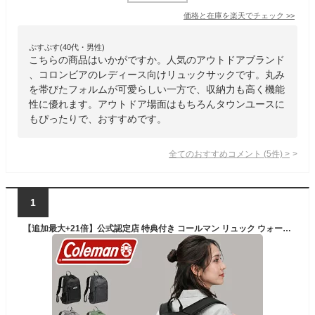
価格と在庫を
楽天
でチェック
>>
ぷすぷす(40代・男性)
こちらの商品はいかがですか。人気のアウトドアブランド
、コロンビアのレディース向けリュックサックです。丸み
を帯びたフォルムが可愛らしい一方で、収納力も高く機能
性に優れます。アウトドア場面はもちろんタウンユースに
もぴったりで、おすすめです。
全てのおすすめコメント
(
5
件)
>
1
【追加最大+21倍】公式認定店 特典付き コールマン リュック ウォーカー15 アウトドアブランド メンズ レディース キッズ 男子 女子 大学生 通学 軽量 軽い ミニ 小さめ 15L Coleman walker15 lbpr cpn20o