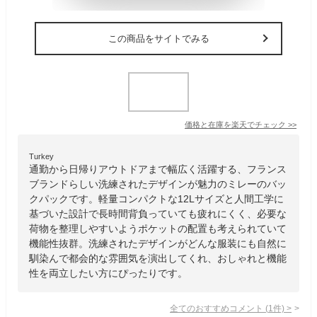
この商品をサイトでみる
価格と在庫を
楽天
でチェック
>>
Turkey
通勤から日帰りアウトドアまで幅広く活躍する、フランス
ブランドらしい洗練されたデザインが魅力のミレーのバッ
クパックです。軽量コンパクトな12Lサイズと人間工学に
基づいた設計で長時間背負っていても疲れにくく、必要な
荷物を整理しやすいようポケットの配置も考えられていて
機能性抜群。洗練されたデザインがどんな服装にも自然に
馴染んで都会的な雰囲気を演出してくれ、おしゃれと機能
性を両立したい方にぴったりです。
全てのおすすめコメント
(
1
件)
>