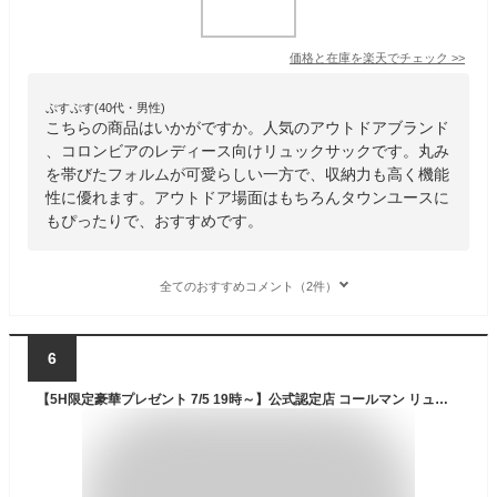
価格と在庫を
楽天
でチェック
>>
ぷすぷす(40代・男性)
こちらの商品はいかがですか。人気のアウトドアブランド
、コロンビアのレディース向けリュックサックです。丸み
を帯びたフォルムが可愛らしい一方で、収納力も高く機能
性に優れます。アウトドア場面はもちろんタウンユースに
もぴったりで、おすすめです。
全てのおすすめコメント（2件）
6
【5H限定豪華プレゼント 7/5 19時～】公式認定店 コールマン リュック ウォーカー25 アウトドアブランド メンズ レディース 男子 女子 大学生 通学 大容量 軽量 軽い A4 25L Coleman walker25 cpn20o