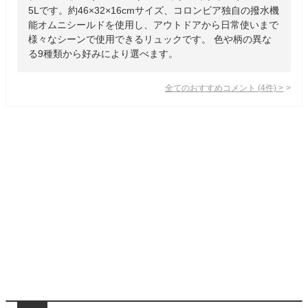
5Lです。約46×32×16cmサイズ、コロンビア独自の撥水機
能オムニシールドを使用し、アウトドアから日常使いまで
様々なシーンで使用できるリュックです。 色や柄の異な
る9種類から好みにより選べます。
全てのおすすめコメント
(
4
件)
>