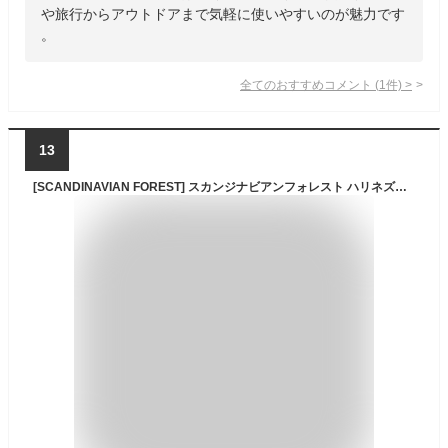
や旅行からアウトドアまで気軽に使いやすいのが魅力です
。
全てのおすすめコメント
(
1
件)
>
13
[SCANDINAVIAN FOREST] スカンジナビアンフォレスト ハリネズミ リュック リュックサック トート ショルダー ダークブルー バックパック レディース キッズ アウトドア 通学 高校 部活 人気 スポーツ 251-kesf165 A4ファイル対応 (ダークブルー)