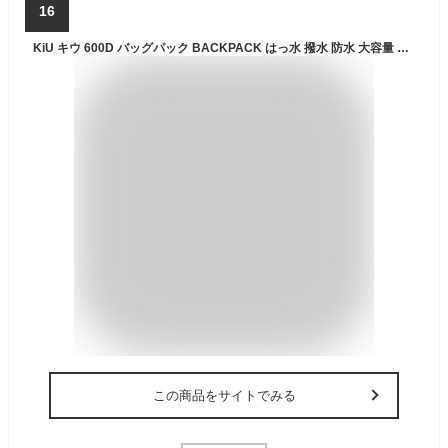
16
KiU キウ 600D バッグパック BACKPACK はっ水 撥水 防水 大容量 リュック 22L シューズポケット 通勤 通学 アウトドア フェス かわいい おしゃれ メンズ レディース 男女兼用 無地 シンプル 黒 ブラック K111-900
この商品をサイトでみる