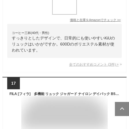
価格と在庫を
Amazon
でチェック
>>
コーヒー三杯(40代・男性)
すっきりとしたデザインで、日常的にも使いやすいKiUの
リュックはいかがですか。600Dのポリエステル素材が使
われています。
全てのおすすめコメント
(
3
件)
>
17
FILA [フィラ] 多機能 リュック ジャガード ナイロン デイパック B5サイズ 軽量 7696 フラワー レディース 10L かばん バッグ リュックサック 大人 ハイキング お買い物 ギフト