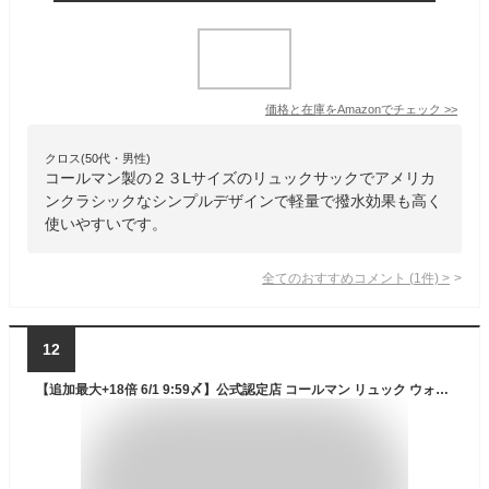
価格と在庫を
Amazon
でチェック
>>
クロス(50代・男性)
コールマン製の２３Lサイズのリュックサックでアメリカ
ンクラシックなシンプルデザインで軽量で撥水効果も高く
使いやすいです。
全てのおすすめコメント
(
1
件)
>
12
【追加最大+18倍 6/1 9:59〆】公式認定店 コールマン リュック ウォーカー33 アウトドアブランド メンズ レディース 男子 女子 大学生 通学 大容量 軽量 軽い A4 B4 33L Coleman walker33 cpn20o