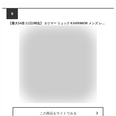
9
【最大54倍 11日2時迄】 カリマー リュック KARRIMOR メンズ レディース おしゃれ オシャレ ブランド 軽量 軽い 大人 通学 リュックサック バックパック バッグ A4 22L ナイロン アウトドア カジュアル フラップ式 VT day pack R 500845 501112
この商品をサイトでみる