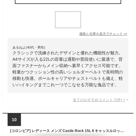
価格と在庫を
楽天
でチェック
>>
あるねよ(40代・男性)
クラシックで洗練されたデザインと優れた機能性が魅力。
A4サイズが入る22Lの容量は通勤や普段使いに最適で、背
面ファスナーからメイン収納へ素早くアクセス可能です。
軽量かつクッション性の高いショルダーベルトで長時間の
移動も快適。ポールキャリアやチェストベルトも備え、軽
いハイキングまでこれ一つでこなせる万能な逸品です。
全てのおすすめコメント
(
1
件)
>
10
[コロンビア] レディース メンズ Castle Rock 15L II キャッスルロック 2 撥水 リュックサック デイパック バッグ 通学 アウトドア ハイキング PU8664 031