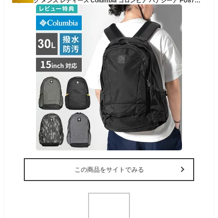
リュック メンズ レディース Columbia コロンビア パナシーア PU8709 バックパック 30L リュックサック アウトドア ブランド 通学 通勤 高校生 中学生 A4 PC パソコン 入る 15 14 インチ 撥水 大容量 軽量 丈夫 登山 ハイキング ビジネス 黒 ブラック グレー バッグ おしゃれ
この商品をサイトでみる