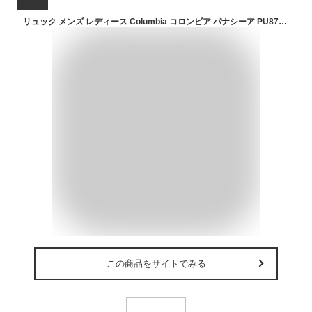
リュック メンズ レディース Columbia コロンビア パナシーア PU8709 バックパック 30L リュックサック アウトドア ブランド 通学 通勤 高校生 中学生 A4 PC パソコン 入る 15 14 インチ 撥水 大容量 軽量 丈夫 登山 ハイキング ビジネス 黒 ブラック グレー バッグ おしゃれ
この商品をサイトでみる