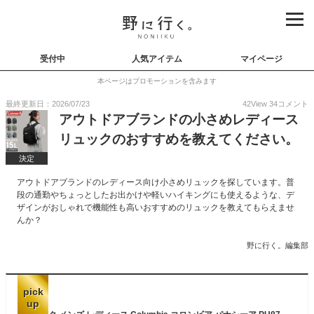
受付中
人気アイテム
マイページ
本ページはプロモーションを含みます
最終更新日：2026/07/23
42
View
34
コメント
アウトドアブランドの小さめレディース
リュックのおすすめを教えてください。
決定
アウトドアブランドのレディース向け小さめリュックを探しています。普
段の通勤やちょっとしたお出かけや軽いハイキングにも使えるような、デ
ザインがおしゃれで機能性も高いおすすめのリュックを教えてもらえませ
んか？
野に行く。編集部
pick
up