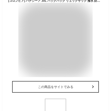
[コロンビア] パナシーア 30L バックパック リュックサック 撥水 防汚 PU8709 (014：Black Multi)
この商品をサイトでみる