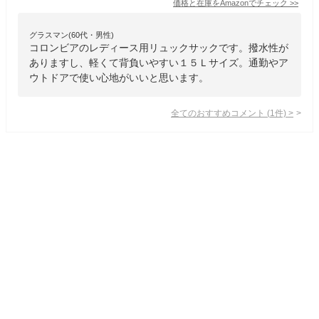
価格と在庫を
Amazon
でチェック
>>
グラスマン(60代・男性)
コロンビアのレディース用リュックサックです。撥水性が
ありますし、軽くて背負いやすい１５Ｌサイズ。通勤やア
ウトドアで使い心地がいいと思います。
全てのおすすめコメント
(
1
件)
>